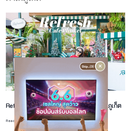
ไ
ม่
ว่
า
คุ
ณ
×
จ
ะ
เ
ลื
Refresh Cafe Phuket คาเฟ่ผลไม้เจ้าดังภูเก็ต
อ
ก
Read More
ก