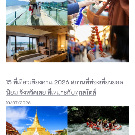
l
e
t
e
a
คุ
ณ
ทำ
15 ที่เที่ยวเชียงคาน 2026 สถานที่ท่องเที่ยวยอด
ดื่
ม
นิยม จังหวัดเลย ที่เหมาะกับทุกสไตล์
แ
10/07/2026
ล้
ว
คุ