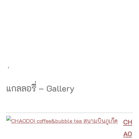
‘
แกลลอรี่ – Gallery
CH
AO