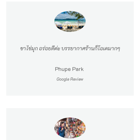
ข
อ
ง
ฉั
น
ชาไข่มุก อร่อยดีค่ะ บรรยากาศร้านก็โอเคมากๆ
จ
ะ
Phupe Park
รั
Google Review
บ
ร
อ
ง
–
ถ้