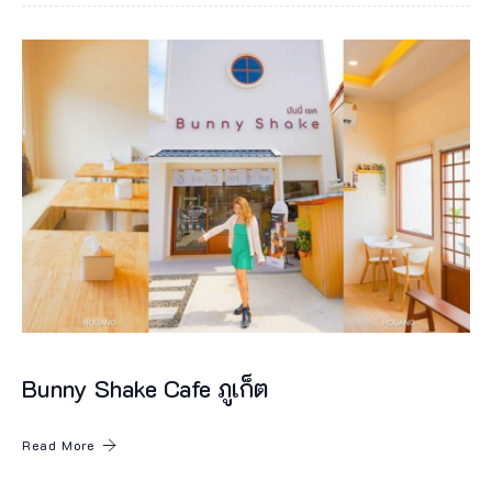
มู
ท
ตี้
ฉั
น
ข
อ
แ
น
ะ
นำ
Bunny Shake Cafe ภูเก็ต
ร้
า
Read More
น