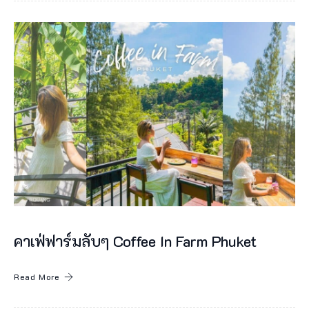
ก
า
แ
ฟ
ไ
ท
ย
ชั้
น
เ
ยี่
คาเฟ่ฟาร์มลับๆ Coffee In Farm Phuket
ย
ม
Read More
แ