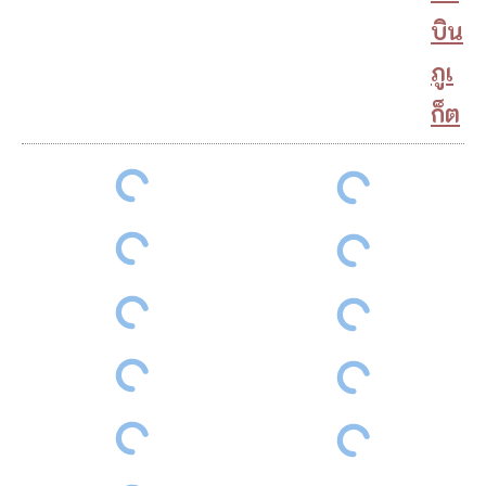
บิน
ภูเ
ก็ต