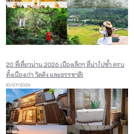
ณ
จ
ะ
รั
ก
พ
ว
20 ที่เที่ยวน่าน 2026 เมืองเล็กๆ ที่น่าไปซ้ำ ครบ
ก
ทั้งเมืองเก่า วัดดัง และธรรชาติ!
เ
10/07/2026
ข
า
เ
ช่
น