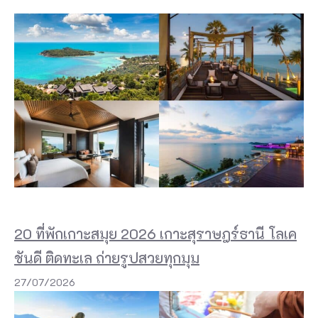
D
O
I
c
o
f
f
e
e
&
20 ที่พักเกาะสมุย 2026 เกาะสุราษฎร์ธานี โลเค
b
ชันดี ติดทะเล ถ่ายรูปสวยทุกมุม
u
27/07/2026
b
b