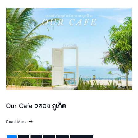
O
I
c
o
f
f
e
e
&
b
u
Our Cafe ฉลอง ภูเก็ต
b
Read More
b
l