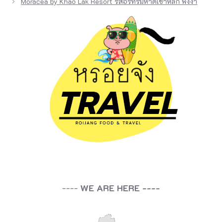
Moracea by Khao Lak Resort รีสอร์ทริมหาดเขาหลัก พังงา
ย
พ
ล
า
ส
ติ
ก
ห
น
า
ท
ร
----
WE ARE HERE ----
า
ย