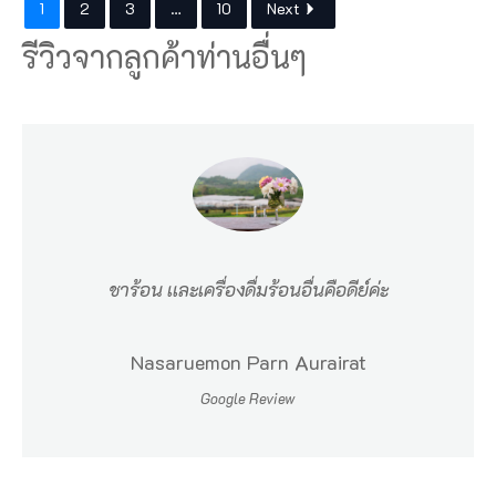
1
2
3
…
10
Next
e
รีวิวจากลูกค้าท่านอื่นๆ
t
e
a
เ
พื่
อ
น
ชาร้อน เเละเครื่องดื่มร้อนอื่นคือดีย์ค่ะ
ช
า
Nasaruemon Parn Aurairat
ว
Google Review
ไ
ท
ย