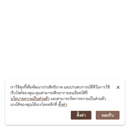
ค
เ
ห
นื
อ
ไ
ม่
มี
ก
เราใช้คุกกี้เพื่อพัฒนาประสิทธิภาพ และประสบการณ์ที่ดีในการใช้
ะ
เว็บไซต์ของคุณ คุณสามารถศึกษารายละเอียดได้ที่
ทิ
นโยบายความเป็นส่วนตัว
และสามารถจัดการความเป็นส่วนตัว
เองได้ของคุณได้เองโดยคลิกที่
ตั้งค่า
แ
ตั้งค่า
ยอมรับ
ก
ง