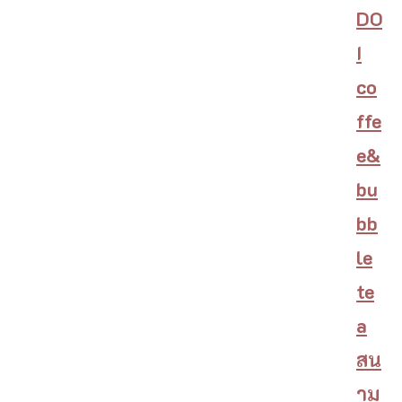
DO
I
co
ffe
e&
bu
bb
le
te
a
สน
าม