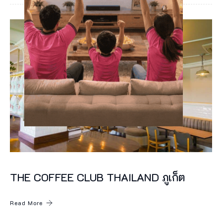
า
แ
ฟ
ช
า
ช
า
บ
อ
ล
ห
THE COFFEE CLUB THAILAND ภูเก็ต
รื
อ
Read More
ส