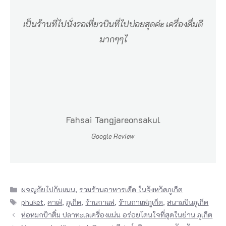
า
เป็นร้านที่ไปนั่งรอเที่ยวบินที่ไปบ่อยสุดค่ะ เครื่องดื่มดี
คุ
มากๆๆไ
ณ
ช
อ
บ
น้ำ
Fahsai Tangjareonsakul
แ
ข็
Google Review
ง
ใ
น
Categories
ผจญภัยไปกับแนน
,
รวมร้านอาหารเด็ด ในจังหวัดภูเก็ต
Tags
ถ้
phuket
,
คาเฟ่
,
ภูเก็ต
,
ร้านกาแฟ
,
ร้านกาแฟภูเก็ต
,
สนามบินภูเก็ต
ห่อหมกป้าติ๋ม ปลาทะเลเครื่องแน่น อร่อยโดนใจที่สุดในย่าน ภูเก็ต
ว