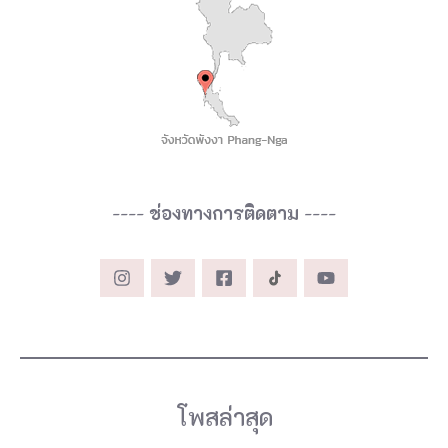
จ
ะ
ไ
ม่
ทำ
อ
ย่
----
ช่องทางการติดตาม
----
า
ง
ที่
C
H
A
โพสล่าสุด
O