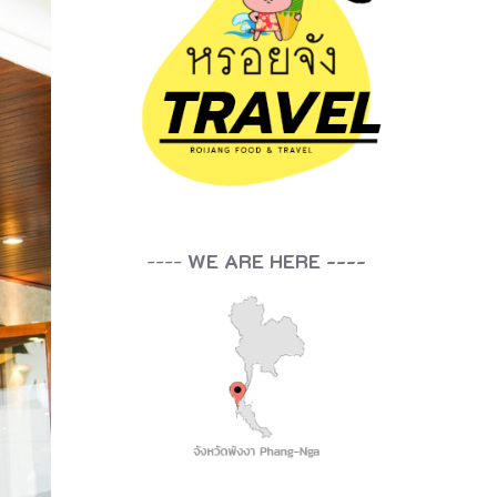
----
WE ARE HERE ----