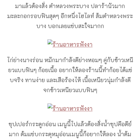
มาแล้วต้องสั่ง ตำหลวงพระบาง ปลาร้านัวมาก
มะละกอกรอบฟินสุดๆ อีกหนึ่งไฮไลท์ ส้มตำหลวงพระ
บาง บอกเลยแซ่บสะใจมากก
ไก่ย่างนางร่อน หมักมากำลังดีย่างหอมๆ คู่กับข้าวเหนี
ยวแบบฟินๆ ก้อยเนื้อ อยากให้ลองร้านนี้ทำก้อยได้แซ่
บจริง ทานง่าย และเสือร้องไห้ เนื้อเหนียวนุ่มกำลังดี
จกข้าวเหนียวแบบฟินๆ
ซุปเปอร์กระดูกอ่อน เมนูนี้ไปแล้วต้องสั่งน้ำซุปคือดีย์
มาก ต้มแซ่บกระดุหมุอ่อนเมนูนี้ก็อยากให้ลอง น้ำต้ม