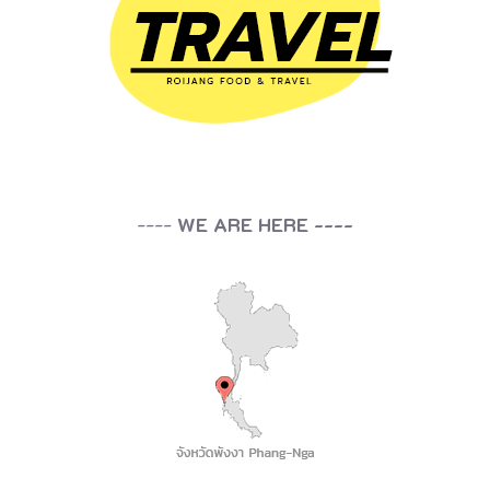
----
WE ARE HERE ----