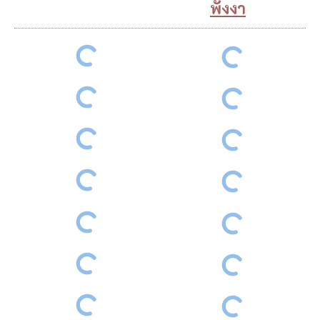
พังงา