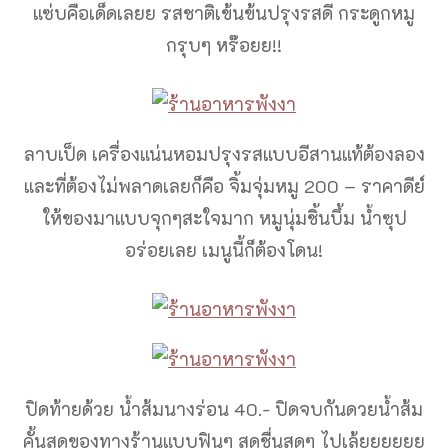
แซ่บคือเด็ดเลยย รสชาติเข้นข้นปรุงรสดี กระดูกหมู
กรุบๆ หร๊อยย!!
ลาบเป็ด เครื่องแน่นหอมปรุงรสแบบอีสานแท้ต้องลอง
และที่ต้องไม่พลาดเลยก็คือ จิ้มจุ่มหมู 200 – ราคาดีย์
ให้ของมาแบบจุกๆสะใจมาก หมูนุ่มชิ้นบึ้ม น้ำซุป
อร่อยเลย เมนูนี้ก็ต้องโดน!
ปิดท้ายด้วย น้ำส้มนางร่อน 40.- ปิดจบกันดวยน้ำส้ม
คั้นสดของทางร้านแบบฟินๆ สดชื่นสุดๆ ไปเล้ยยยยยย