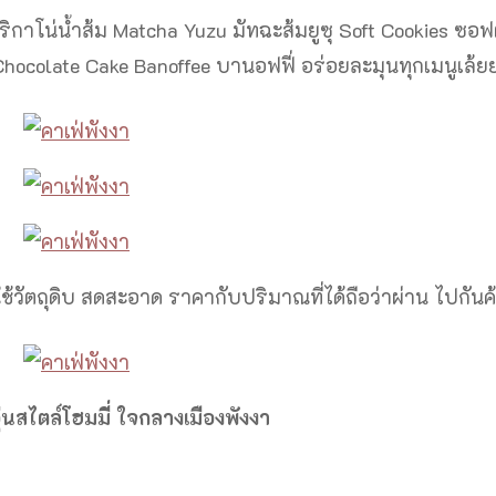
กาโน่น้ำส้ม Matcha Yuzu มัทฉะส้มยูซุ Soft Cookies ซอฟต์
hocolate Cake Banoffee บานอฟฟี่ อร่อยละมุนทุกเมนูเล้ยย
ช้วัตถุดิบ สดสะอาด ราคากับปริมาณที่ได้ถือว่าผ่าน ไปกันค
่นสไตล์โฮมมี่ ใจกลางเมืองพังงา