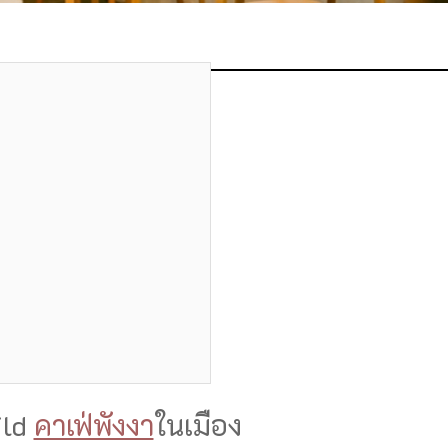
ild
คาเฟ่พังงา
ในเมือง