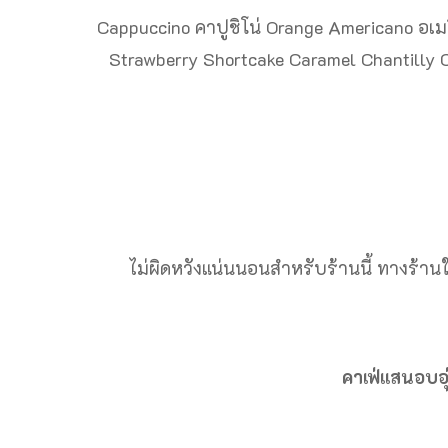
Cappuccino คาปูชิโน่ Orange Americano อเมริ
Strawberry Shortcake Caramel Chantilly C
ไม่ผิดหวังแน่นนอนสำหรับร้านนี้ ทางร้านใ
คาเฟ่แสนอบอุ