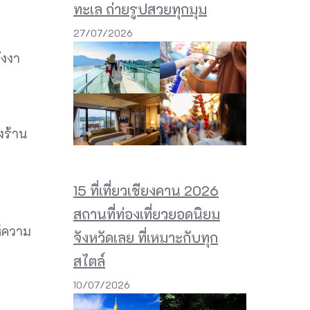
ทะเล ถ่ายรูปสวยทุกมุม
27/07/2026
ังงา
งร้าน
15 ที่เที่ยวเชียงคาน 2026
สถานที่ท่องเที่ยวยอดนิยม
ห้ความ
จังหวัดเลย ที่เหมาะกับทุก
สไตล์
10/07/2026