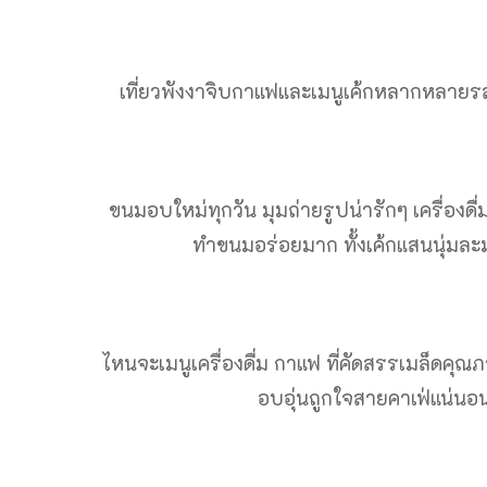
เที่ยวพังงาจิบกาแฟและเมนูเค้กหลากหลายรส
ขนมอบใหม่ทุกวัน มุมถ่ายรูปน่ารักๆ เครื่อ
ทำขนมอร่อยมาก ทั้งเค้กแสนนุ่มละมุ
ไหนจะเมนูเครื่องดื่ม กาแฟ ที่คัดสรรเมล็ดคุณภา
อบอุ่นถูกใจสายคาเฟ่แน่นอน