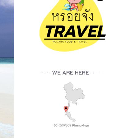
----
WE ARE HERE ----