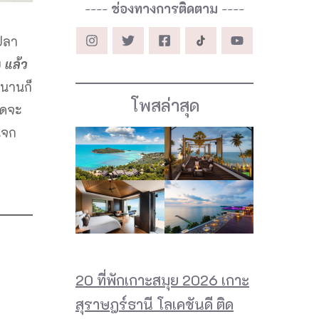
----
ช่องทางการติดตาม
----
่ปลา
ย
แล้ว
่นานก็
โพสล่าสุด
ห็ดจะ
แจก
20 ที่พักเกาะสมุย 2026 เกาะ
สุราษฎร์ธานี โลเคชันดี ติด