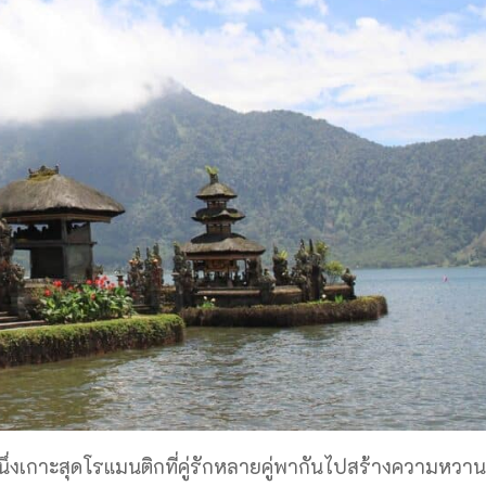
นึ่งเกาะสุดโรแมนติกที่คู่รักหลายคู่พากันไปสร้างความหวาน