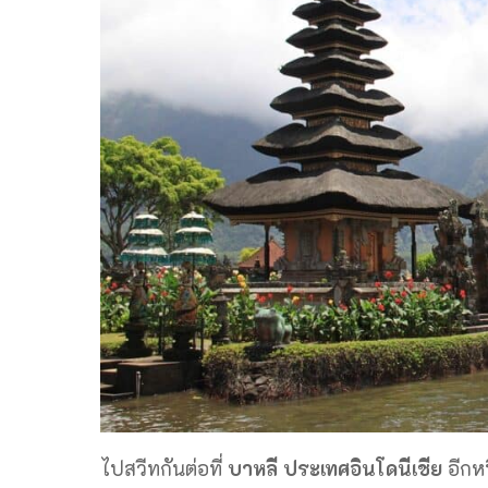
ไปสวีทกันต่อที่
บาหลี ประเทศอินโดนีเชีย
อีกห