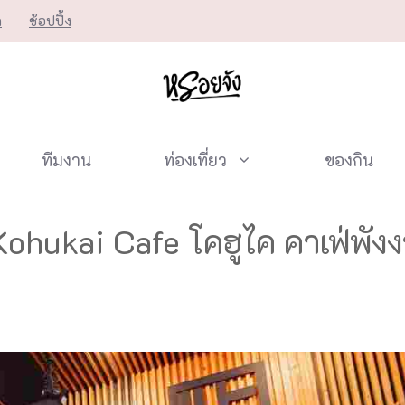
ก
ช้อปปิ้ง
ทีมงาน
ท่องเที่ยว
ของกิน
Kohukai Cafe โคฮูไค คาเฟ่พังง