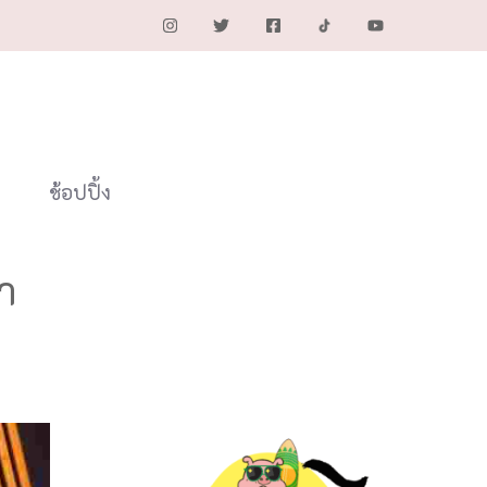
ช้อปปิ้ง
า