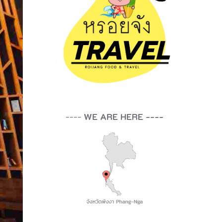
----
WE ARE HERE ----