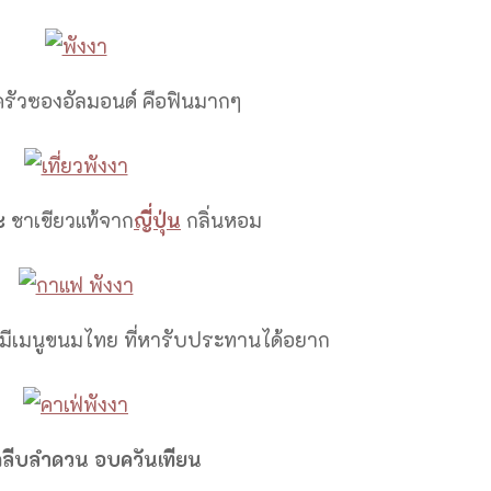
 ครัวซองอัลมอนด์ คือฟินมากๆ
ะ
ชาเขียวแท้จาก
ญี่ปุ่น
กลิ่นหอม
งมีเมนูขนมไทย ที่หารับประทานได้อยาก
ลีบลำดวน อบควันเทียน