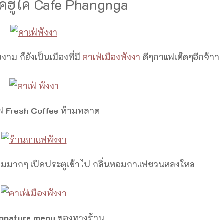
โคฮูไค Cafe Phangnga
ม ก็ยังเป็นเมืองที่มี
คาเฟ่เมืองพังงา
ดีๆกาแฟเด็ดๆอีกจ้าา
ฟ่
Fresh Coffee
ห้ามพลาด
อหอมมากๆ เปิดประตูเข้าไป กลิ่นหอมกาแฟชวนหลงใหล
gnature menu
ของทางร้าน