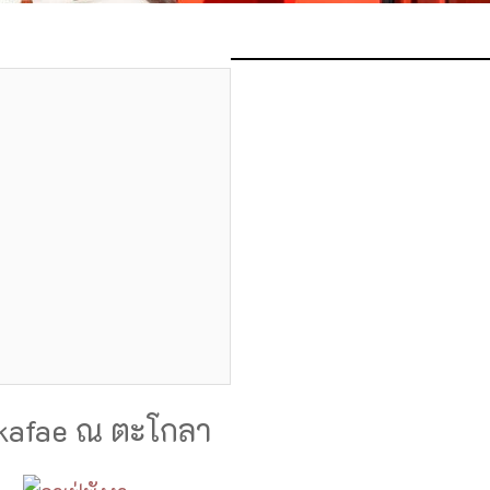
kafae ณ ตะโกลา