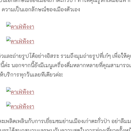
นเอกลักษณ์ของเมืองเก่าตะกั่วป่า ทำให้คุณรู้สึกเหมือนพาก
ก่า ความเป็นเอกลักษณ์ของเมืองตัวเอง
วและถ่ายรูปได้อย่างอิสระ รวมถึงมุมถ่ายรูปที่เก๋ๆ เพื่อให้คุ
้ค่ะ นอกจากนี้ยังมีเมนูเครื่องดื่มหลากหลายที่คุณสามารถเ
ห้บริการทุกวันเลยทีเดียวค่ะ!
เพลิดเพลินกับการเยี่ยมชมย่านเมืองเก่าตะกั่วป่า อย่าลืม
กคนจะได้สนุกสนานและพบกับความสุขในการท่องเที่ยวครั้งหน