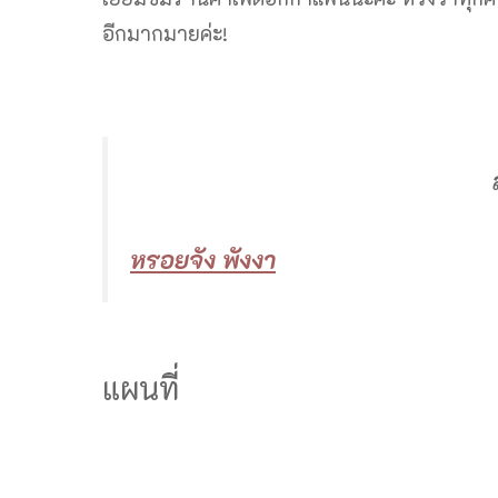
อีกมากมายค่ะ!
หรอยจัง พังงา
แผนที่