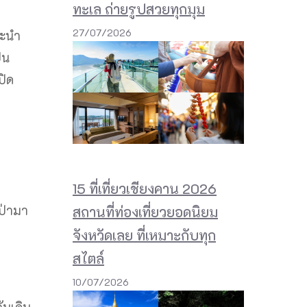
ทะเล ถ่ายรูปสวยทุกมุม
27/07/2026
นะนำ
็น
ปิด
15 ที่เที่ยวเชียงคาน 2026
ป่ามา
สถานที่ท่องเที่ยวยอดนิยม
จังหวัดเลย ที่เหมาะกับทุก
สไตล์
10/07/2026