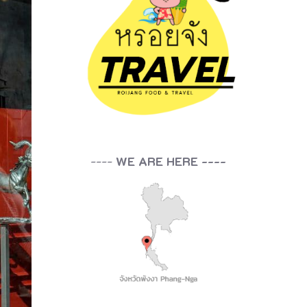
----
WE ARE HERE ----