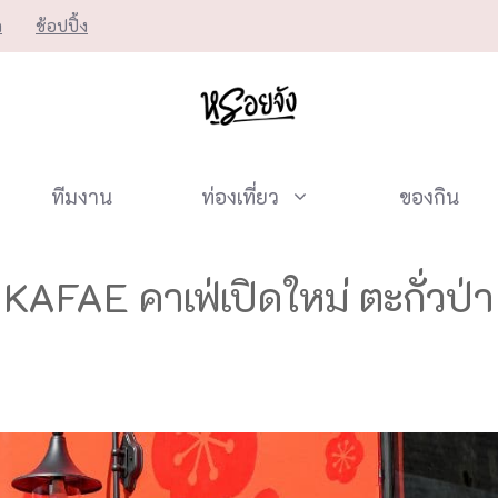
ก
ช้อปปิ้ง
ทีมงาน
ท่องเที่ยว
ของกิน
AFAE คาเฟ่เปิดใหม่ ตะกั่วป่า