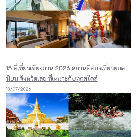
ข่
ปิ้
ง
ลุ
ง
ห
มี
15 ที่เที่ยวเชียงคาน 2026 สถานที่ท่องเที่ยวยอด
เ
นิยม จังหวัดเลย ที่เหมาะกับทุกสไตล์
ส
น
10/07/2026
อ
เ
ท
ค