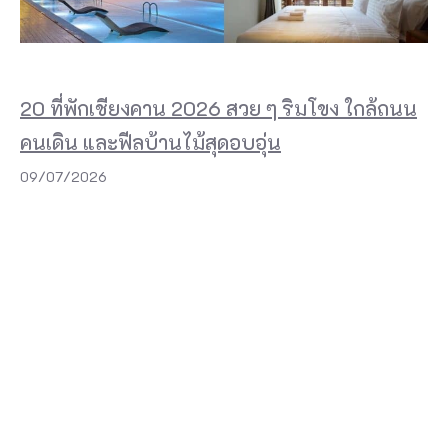
ม
เ
ป็
น
20 ที่พักเชียงคาน 2026 สวย ๆ ริมโขง ใกล้ถนน
เ
คนเดิน และฟีลบ้านไม้สุดอบอุ่น
ค
09/07/2026
รื่
อ
ง
มื
อ
ใ
น
ก