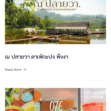
ท
ย
ส่
ว
น
ใ
ห
ณ ปลายวา คาเฟ่กะปง พังงา
ญ่
ที่
Read More
ไ
ข่
ปิ้
ง
ลุ