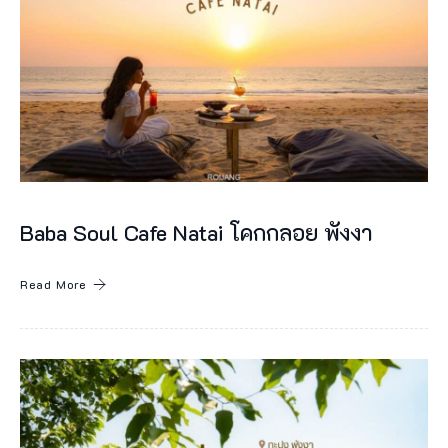
ย
ๆ
ค
น
เ
ช่
น
กั
Baba Soul Cafe Natai โคกกลอย พังงา
น
Read More
แ
ต่
ค
น
ไ