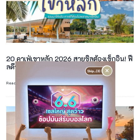
อ
น
จ
ะ
มี
ค
20 คาเฟ่เขาหลัก 2026 สายชิลต้องเช็กอิน! ฟี
ว
ลดีจนต้องบอกต่อ
×
า
ม
Read More
ห
ม
า
ย
ห