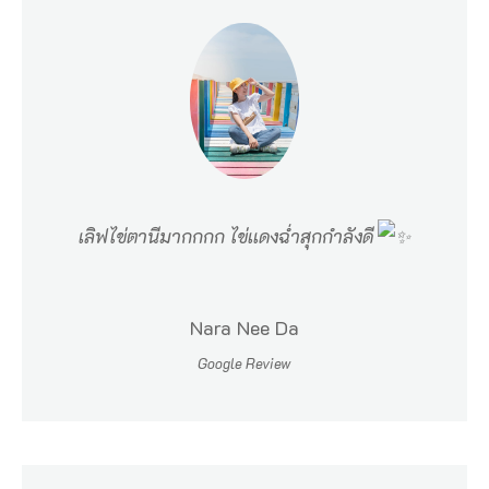
ใ
จ
ไ
ด้
อ
ย่
า
เลิฟไข่ตานีมากกกก ไข่เเดงฉ่ำสุกกำลังดี
ง
แ
ท้
Nara Nee Da
จ
Google Review
ริ
ง
ว่