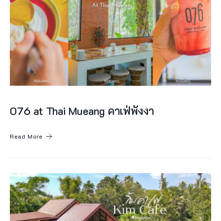
ง
ห
มี
ไ
ข่
ปิ้
ง
076 at Thai Mueang คาเฟ่พังงา
ลุ
ง
Read More
ห
มี
สั
ม
ภ