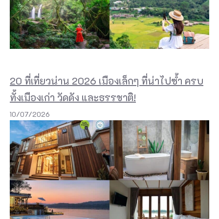
โ
น
โ
ล
ยี
แ
20 ที่เที่ยวน่าน 2026 เมืองเล็กๆ ที่น่าไปซ้ำ ครบ
ล
ทั้งเมืองเก่า วัดดัง และธรรชาติ!
ะ
10/07/2026
น
วั
ต
ก
ร
ร