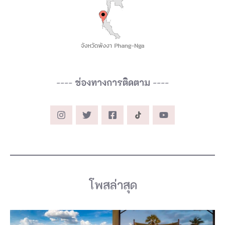
น
น
โ
ย
บ
----
ช่องทางการติดตาม
----
า
ย
ข
อ
ง
รั
ฐ
โพสล่าสุด
บ
า