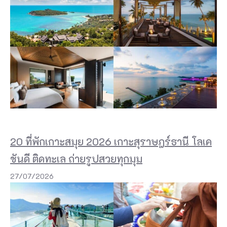
ล
ไ
ท
ย
ที่
ไ
ข่
ปิ้
ง
20 ที่พักเกาะสมุย 2026 เกาะสุราษฎร์ธานี โลเค
ลุ
ชันดี ติดทะเล ถ่ายรูปสวยทุกมุม
ง
27/07/2026
ห
มี
ไ