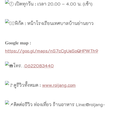
เปิดทุกวัน : เวลา 20.00 – 4.00 น. (เช้า)
พิกัด : หน้าโรงเรียนเทศบาลบ้านย่านยาว
𝐆𝐨𝐨𝐠𝐥𝐞 𝐦𝐚𝐩 :
https://goo.gl/maps/nS7cCgUeSoQHPWTh9
โทร. .
0622083440
ดูรีวิวทั้งหมด :
www.roijang.com
ติดต่อรีวิว ท่องเที่ยว ร้านอาหาร Line:@roijang-