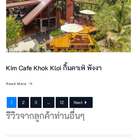
า
ษ
ณ์
ไ
ม่
ส
า
Kim Cafe Khok Kloi กิ้มคาเฟ่ พังงา
ม
า
Read More
ร
ถ
1
2
3
…
12
Next
เ
รีวิวจากลูกค้าท่านอื่นๆ
ข้
า