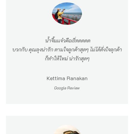
า
มั
น
คื
อ
น้ำจิ้มเเจ๋วคือเริ่ดดดดด
อ
บวกกับ คุณลุงน่ารัก ตามใจลูกค้าสุดๆ ไม่ได้ดั่งใจลุกค้า
ก็ทำให้ใหม่ น่ารักสุดๆ
ะ
ไ
ร
Kettima Ranakan
ใ
Google Review
น
แ
ง่
พื้