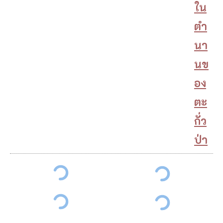
ใน
ตำ
นา
นข
อง
ตะ
กั่ว
ป่า