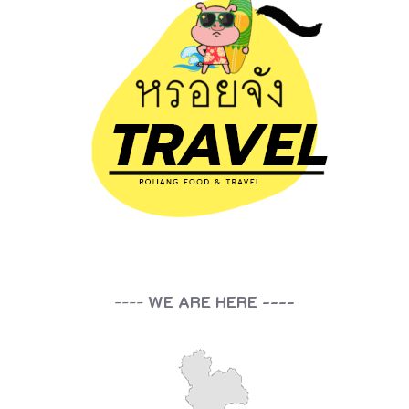
ข่
ปิ้
ง
ลุ
ง
ห
มี
สุ
ด
ดู
เ
----
WE ARE HERE ----
ห
มื
อ