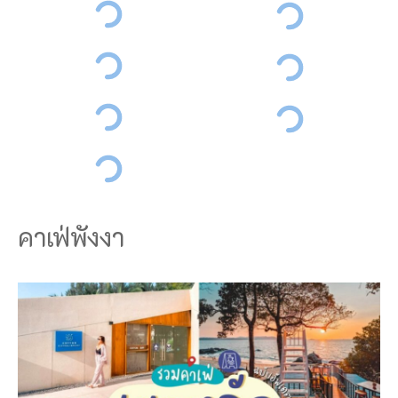
คาเฟ่พังงา
ดู
เ
ห
มื