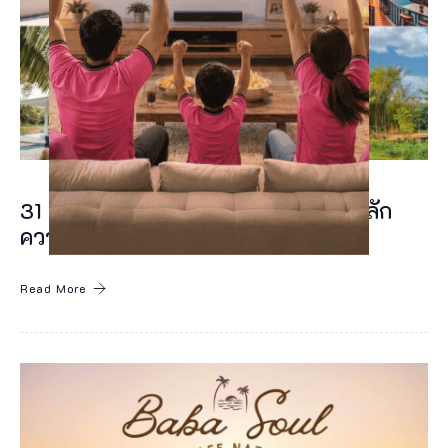
ล
า
ย
อ
ย่
า
ง
31 คาเฟ่เขาหลัก 2024 ร้านกาแฟเขาหลัก
สำ
ความสุขในแก้ว ณ เขาหลัก
ห
Read More
รั
บ
ห
ล
า