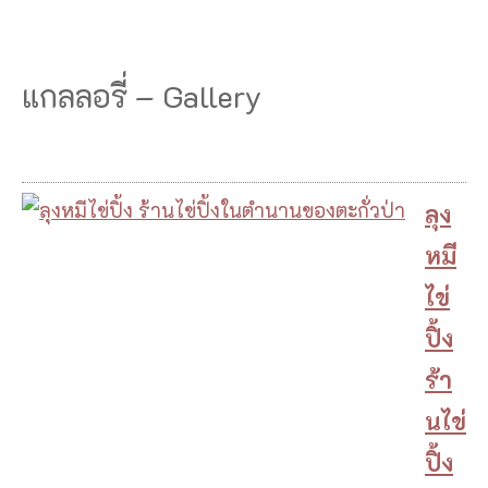
แกลลอรี่ – Gallery
ลุง
หมี
ไข่
ปิ้ง
ร้า
นไข่
ปิ้ง