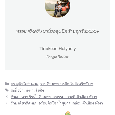
น
ฐ
า
น
หรอย จริงครับ มานั่รอลุงเปิด ร้านทุกวัน5555+
ที่
ไ
Tinakoen Hoiyneiy
ข่
Google Review
ปิ้
ง
ลุ
ง
Categories
ผจญภัยไปกับแนน
,
รวมร้านอาหารเด็ด ในจังหวัดพังงา
Tags
ตะกั่วป่า
,
พังงา
,
ไข่ปิ้ง
ห
ร้านอาหาร วิวน้ำ ร้านอาหารบรรยากาศดี ตัวเมือง พังงา
มี
ร้าน เตี๋ยวติดหนน อร่อยติดใจ น้ำซุปกลมกล่อม ตัวเมือง พังงา
ไ