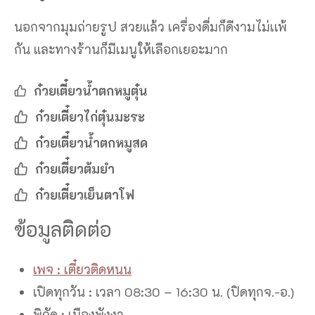
นอกจากมุมถ่ายรูป สวยแล้ว เครื่องดื่มก็ดีงามไม่เเพ้
กัน และทางร้านก็มีเมนูให้เลือกเยอะมาก
ก๋วยเตี๋ยวน้ำตกหมูตุ๋น
ก๋วยเตี๋ยวไก่ตุ๋นมะระ
ก๋วยเตี๋ยวน้ำตกหมูสด
ก๋วยเตี๋ยวต้มยำ
ก๋วยเตี๋ยวเย็นตาโฟ
ข้อมูลติดต่อ
เพจ :
เตี๋ยวติดหนน
เปิดทุกวัน : เวลา 08:30 – 16:30 น. (ปิดทุกจ.-อ.)
พิกัด : เมืองพังงา