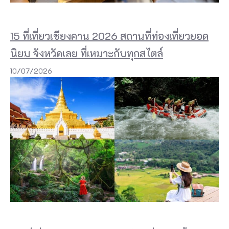
อ่
า
15 ที่เที่ยวเชียงคาน 2026 สถานที่ท่องเที่ยวยอด
ว
นิยม จังหวัดเลย ที่เหมาะกับทุกสไตล์
พั
10/07/2026
ง
ง
า
เ
ช่
น
กั
น
ใ
น