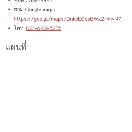
ตาม 𝐆𝐨𝐨𝐠𝐥𝐞 𝐦𝐚𝐩 :
https://goo.gl/maps/DnkoEGssBWx2HmvN7
โทร.
081-693-5815
แผนที่