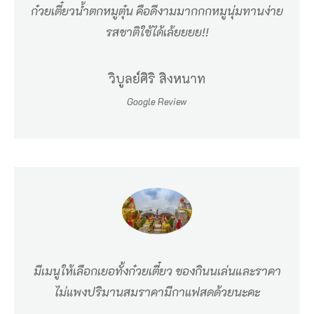
ก๋วยเตี๋ยวน้ำตกหมูตุ๋น คือดีงามมากกกหมูนุ่มทานง่าย
ย
รสชาติใช้ได้เล้ยยยย!!
ว
ติ
วิบูลย์ศิริ สิงหนาท
ด
Google Review
ห
น
น
ตั้
ง
ข
อ
ง
มีเมนูให้เลือกเยอทั้งก๋วยเตี๋ยว ของกินนเล่นและราคา
หิ
ไม่แพงปริมานสมราคามีกาแฟสดด้วยนะคะ
น