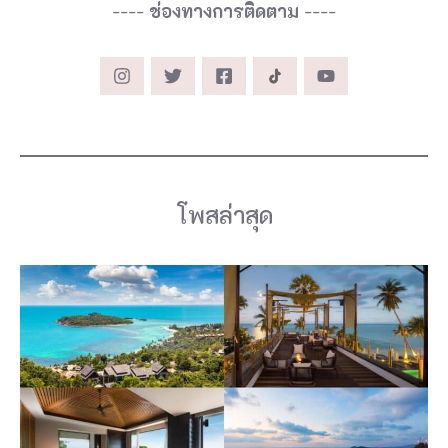
----
ช่องทางการติดตาม
----
เ
ก
า
ะ
ต
ะ
โพสล่าสุด
ปู
ห
รื
อ
เ
ก
า
ะ