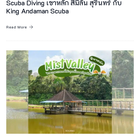
Scuba Diving เขาหลัก สิมิลัน สุรินทร์ กับ
อ
King Andaman Scuba
ง
ถิ่
Read More
น
แ
บ
บ
เ
ปิ
ด
โ
ล่
ง
ตั้