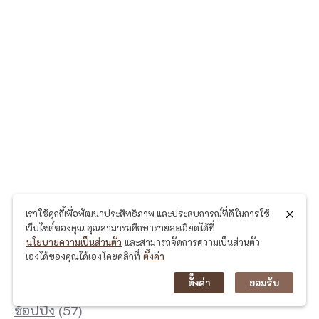
อ
(
ต
ะ
ปู
)
เ
ก
า
หมวดหมู่
เราใช้คุกกี้เพื่อพัฒนาประสิทธิภาพ และประสบการณ์ที่ดีในการใช้
ะ
เว็บไซต์ของคุณ คุณสามารถศึกษารายละเอียดได้ที่
ปั
นโยบายความเป็นส่วนตัว
และสามารถจัดการความเป็นส่วนตัว
Uncategorized
(4)
เองได้ของคุณได้เองโดยคลิกที่
ตั้งค่า
น
คาเฟ่
(310)
ตั้งค่า
ยอมรับ
ห
ยี
ช้อปปิ้ง
(57)