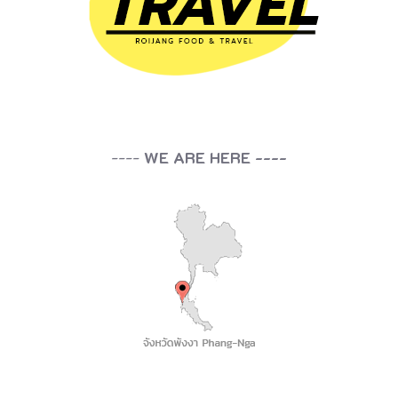
น
ใ
ห้
นึ
ก
----
WE ARE HERE ----
ถึ
ง
ห
น้
า
ผ
า
บ
น