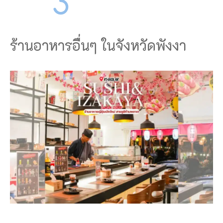
ร้านอาหารอื่นๆ ในจังหวัดพังงา
ร้
า
น
อ
า
ห
า
ร
อิ
ง