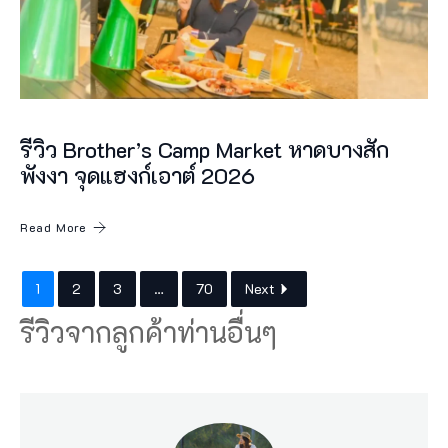
ห
นึ่
ง
ใ
รีวิว Brother’s Camp Market หาดบางสัก
น
พังงา จุดแฮงก์เอาต์ 2026
แ
ห
Read More
ล่
ง
1
2
3
…
70
Next
ดำ
รีวิวจากลูกค้าท่านอื่นๆ
น้ำ
ลึ
ก
ใ