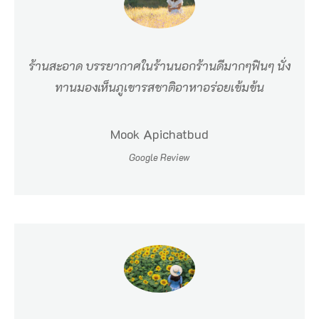
น
อ่
า
ร้านสะอาด บรรยากาศในร้านนอกร้านดีมากๆฟินๆ นั่ง
ว
ทานมองเห็นภูเขารสชาติอาหาอร่อยเข้มข้น
พั
ง
Mook Apichatbud
ง
Google Review
า
เ
ป็
น
ที่
เ
ตี๋