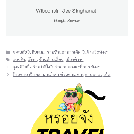
ปู
Wiboonsiri Jee Singhanat
น
Google Review
ที่
เ
ตี๋
Categories
ผจญภัยไปกับแนน
,
รวมร้านอาหารเด็ด ในจังหวัดพังงา
ย
Tags
นบปริง
,
พังงา
,
ร้านก๋วยเตี๋ยว
,
เมืองพังงา
ว
ลุงหมีไข่ปิ้ง ร้านไข่ปิ้งในตำนานของตะกั่วป่า พังงา
ติ
ร้านชาบู เป๊กหลาน หม่าล่า ช่วนช่วน ชาบูสายพาน ภูเก็ต
ด
ห
น
น
ช
ว