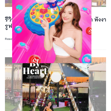
วั
ด
รีวิว The Rooftop Bar & Bistro บางสัก พังงา
พั
รูฟท็อปลับดนตรีสดฟีล 90s
ง
ง
Read More
า
ป
ร
ะ
เ
ท
ศ
ไ
ท