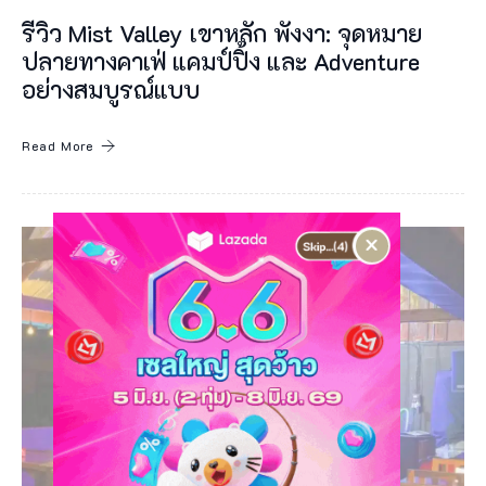
ง
รีวิว Mist Valley เขาหลัก พังงา: จุดหมาย
อ
ปลายทางคาเฟ่ แคมป์ปิ้ง และ Adventure
อย่างสมบูรณ์แบบ
ยู่
ใ
Read More
น
เ
ข
×
า
ห
ลั
ก
จั
ง
ห