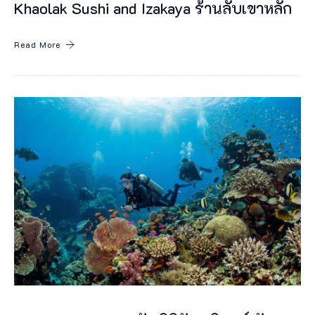
Khaolak Sushi and Izakaya ร้านลับเขาหลัก
ฟ้
า
Read More
เ
ป็
น
ร้
า
น
อ
า
ห
า
ร
ท้