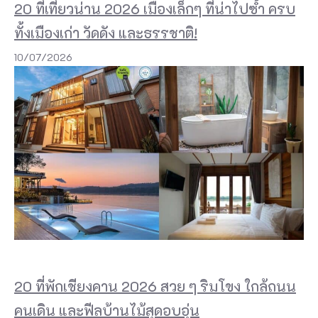
20 ที่เที่ยวน่าน 2026 เมืองเล็กๆ ที่น่าไปซ้ำ ครบ
ภ
ทั้งเมืองเก่า วัดดัง และธรรชาติ!
า
10/07/2026
ษ
า
ไ
ท
ย
เ
ก
า
ะ
เ
20 ที่พักเชียงคาน 2026 สวย ๆ ริมโขง ใกล้ถนน
จ
ม
คนเดิน และฟีลบ้านไม้สุดอบอุ่น