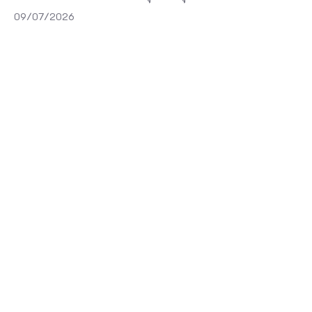
ส์
09/07/2026
บ
อ
น
ด์
เ
รี
ย
ก
ว่
า
เ
ก
า