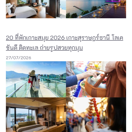
เ
จ
ม
ส์
20 ที่พักเกาะสมุย 2026 เกาะสุราษฎร์ธานี โลเค
บ
ชันดี ติดทะเล ถ่ายรูปสวยทุกมุม
อ
27/07/2026
น
ด์
ซึ่
ง
อ
ยู่
ใ
น