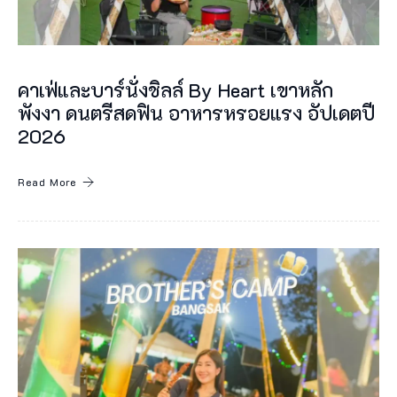
ย
เ
ก
คาเฟ่และบาร์นั่งชิลล์ By Heart เขาหลัก
า
พังงา ดนตรีสดฟิน อาหารหรอยแรง อัปเดตปี
ะ
2026
เ
Read More
ห
ล
า
กู
ดู
เ
ป็
น