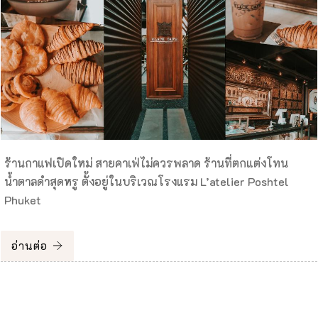
ร้านกาแฟเปิดใหม่ สายคาเฟ่ไม่ควรพลาด ร้านที่ตกแต่งโทน
น้ำตาลดำสุดหรู ตั้งอยู่ในบริเวณโรงแรม L’atelier Poshtel
Phuket
อ่านต่อ