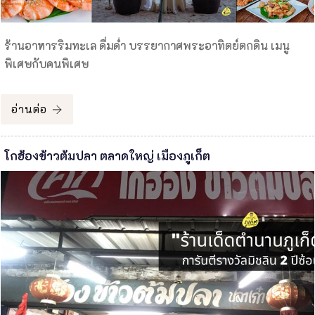
ร้านอาหารริมทะเล ดื่มด่ำ บรรยากาศพระอาทิตย์ตกดิน เมนู
พิเศษกับคนพิเศษ
อ่านต่อ
โกฮ้องข้าวต้มปลา ตลาดใหญ่ เมืองภูเก็ต