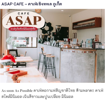
ASAP CAFE – คาเฟ่เชิงทะเล ภูเก็ต
𝐀𝐬 𝐬𝐨𝐨𝐧 𝐀𝐬 𝐏𝐨𝐬𝐬𝐢𝐛𝐥𝐞 คาเฟ่คอกาแฟสัญชาติไทย ห้ามพลาด!! คาเฟ่
สไตล์มินิมอล เน้นสีขาวและปูนเปลือย มินิมอล