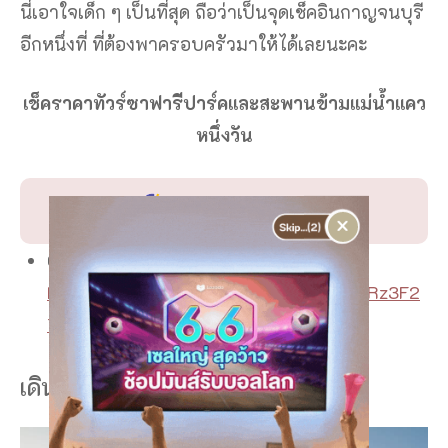
นี่เอาใจเด็ก ๆ เป็นที่สุด ถือว่าเป็นจุดเช็คอินกาญจนบุรี
อีกหนึ่งที่ ที่ต้องพาครอบครัวมาให้ได้เลยนะคะ
เช็คราคาทัวร์ซาฟารีปาร์คและสะพานข้ามแม่น้ำแคว
หนึ่งวัน
Klook Thailand
Google map :
https://maps.app.goo.gl/7LjB36QGAi3Rz3F2
7
เดินป่า ชมเส้นทางธรรมชาติ