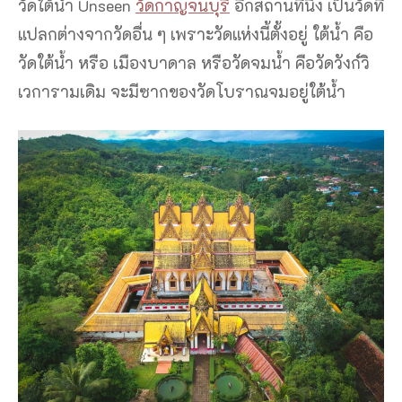
วัดใต้น้ำ Unseen
วัดกาญจนบุรี
อีกสถานที่นึง เป็นวัดที่
แปลกต่างจากวัดอื่น ๆ เพราะวัดแห่งนี้ตั้งอยู่ ใต้น้ำ คือ
วัดใต้น้ำ หรือ เมืองบาดาล หรือวัดจมน้ำ คือวัดวังก์วิ
เวการามเดิม จะมีซากของวัดโบราณจมอยู่ใต้น้ำ