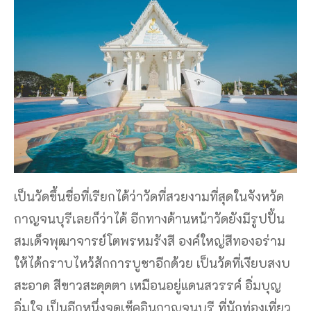
เป็นวัดขึ้นชื่อที่เรียกได้ว่าวัดที่สวยงามที่สุดในจังหวัด
กาญจนบุรีเลยก็ว่าได้ อีกทางด้านหน้าวัดยังมีรูปปั้น
สมเด็จพุฒาจารย์โตพรหมรังสี องค์ใหญ่สีทองอร่าม
ให้ได้กราบไหว้สักการบูชาอีกด้วย เป็นวัดที่เงียบสงบ
สะอาด สีขาวสะดุดตา เหมือนอยู่แดนสวรรค์ อิ่มบุญ
อิ่มใจ เป็นอีกหนึ่งจุดเช็คอินกาญจนบุรี ที่นักท่องเที่ยว