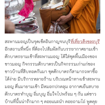
สะพานมอญเป็นจุดเช็คอินกาญจนบุรี
ที่เที่ยวสังขละบุรี
อีกสถานที่หนึ่ง ที่ต้องไปสัมผัสกันบรรยากาศยามเช้า
ตักบาตรยามเช้าที่สะพานมอญ ได้ใส่ชุดพื้นเมืองของ
ชาวมอญ กิจกรรมตักบาตรเป็นกิจกรรมเก่าแก่ของ
ชาวบ้านที่สืบทอดกันมา ชุดตักบาตรก็สามารถหาซื้อ
ได้ง่าย มีบริการหลายร้าน บริเวณหน้าทางเข้าสะพาน
มอญ ตื่นมายามเช้า มีหมอกปกคลุม อากาศเย็นสบาย
ตักบาตรทำบุญ อิ่มบุญ อิ่มใจไปพร้อม ๆ กัน แต่ชาว
บ้านที่นั้นน่ารักมาก ๆ คอยแนะนำ คอยถามไถ่ พูดคุย