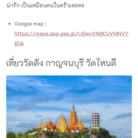
น่ารัก เป็นเหมือนคนในครัวเลยคะ
Google map :
https://maps.app.goo.gl/USwyVN8CvVMNVY
B1A
เที่ยววัดดัง กาญจนบุรี วัดไหนดี