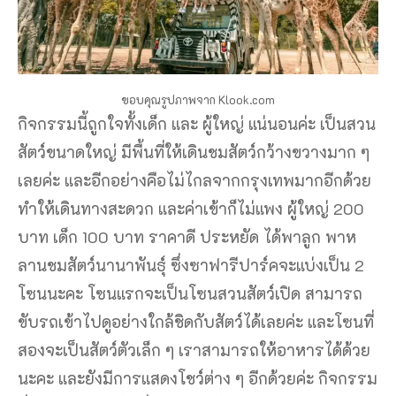
ขอบคุณรูปภาพจาก Klook.com
กิจกรรมนี้ถูกใจทั้งเด็ก และ ผู้ใหญ่ แน่นอนค่ะ เป็นสวน
สัตว์ขนาดใหญ่ มีพื้นที่ให้เดินชมสัตว์กว้างขวางมาก ๆ
เลยค่ะ และอีกอย่างคือไม่ไกลจากกรุงเทพมากอีกด้วย
ทำให้เดินทางสะดวก และค่าเข้าก็ไม่แพง ผู้ใหญ่ 200
บาท เด็ก 100 บาท ราคาดี ประหยัด ได้พาลูก พาห
ลานชมสัตว์นานาพันธุ์ ซึ่งซาฟารีปาร์คจะแบ่งเป็น 2
โซนนะคะ โซนแรกจะเป็นโซนสวนสัตว์เปิด สามารถ
ขับรถเข้าไปดูอย่างใกล้ชิดกับสัตว์ได้เลยค่ะ และโซนที่
สองจะเป็นสัตว์ตัวเล็ก ๆ เราสามารถให้อาหารได้ด้วย
นะคะ และยังมีการแสดงโชว์ต่าง ๆ อีกด้วยค่ะ กิจกรรม