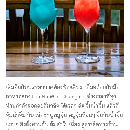
เต็มอิ่มกับบรรยากาศห้องพักแล้ว มาอิ่มอร่อยกับมื้อ
อาหารของ Lan Na Wild Chiangmai ช่วงเวลาที่ทุก
ท่านกำลังรอคอยก็มาถึง ได้เวลา อ่ะ จิ้มน้ําจิ้ม แล้วก็
จุ้มน้ำจิ้ม กับ เซ็ตชาบูหมูจุ่ม หมูจุ่มร้อนๆ จิ้มกับน้ำจิ้ม
แซ่บๆ ยิ่งสั่งทานกับ ส้มตำใบเมี่ยง สูตรเด็ดทางร้าน