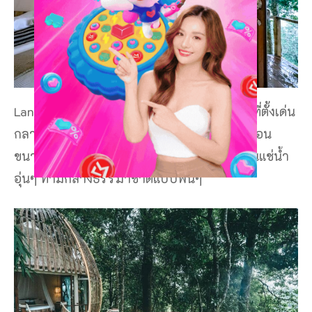
Lan Na Wild Chiangmai ที่พักที่มีอ่างออนเซ็นที่ตั้งเด่น
กลางป่า มีระบบปรับอุณหภูมิได้นะ อยากได้ร้อน
ขนาดไหนก็สามารถปรับได้เลย ให้ท่านได้นอนแช่น้ำ
อุ่นๆ ท่ามกลางธรรมาชาติแบบฟินๆ