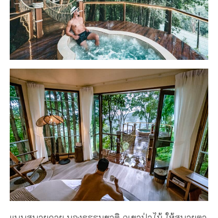
แบบสบายกาย มองธรรมชาติ ภูเขาป่าไม้ ให้สบายตา