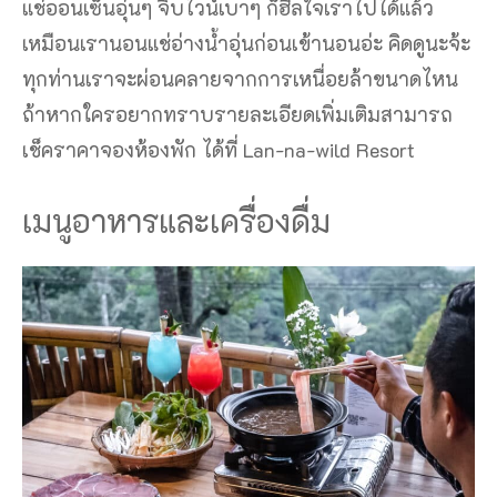
แช่ออนเซ็นอุ่นๆ จิบไวน์เบาๆ ก็ฮีลใจเราไปได้แล้ว
เหมือนเรานอนแช่อ่างน้ำอุ่นก่อนเข้านอนอ่ะ คิดดูนะจ้ะ
ทุกท่านเราจะผ่อนคลายจากการเหนื่อยล้าขนาดไหน
ถ้าหากใครอยากทราบรายละเอียดเพิ่มเติมสามารถ
เช็คราคาจองห้องพัก ได้ที่ Lan-na-wild Resort
เมนูอาหารและเครื่องดื่ม