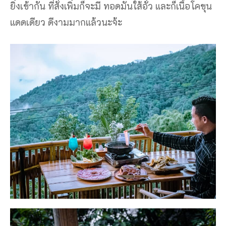
ยิ่งเข้ากัน ที่สั่งเพิ่มก็จะมี ทอดมันใส้อั่ว และก็เนื้อโคขุน
แดดเดียว ดีงามมากแล้วนะจ้ะ