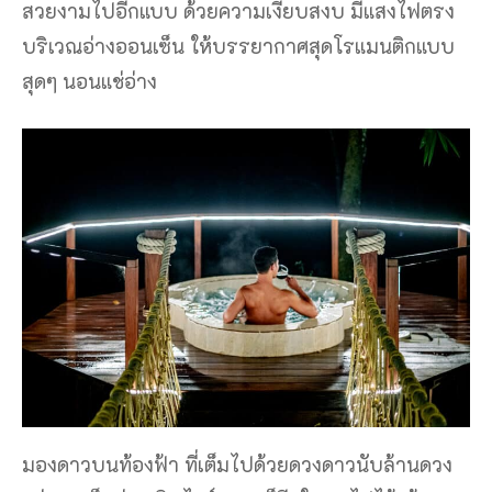
สวยงามไปอีกแบบ ด้วยความเงียบสงบ มีแสงไฟตรง
บริเวณอ่างออนเซ็น ให้บรรยากาศสุดโรแมนติกแบบ
สุดๆ นอนแช่อ่าง
มองดาวบนท้องฟ้า ที่เต็มไปด้วยดวงดาวนับล้านดวง