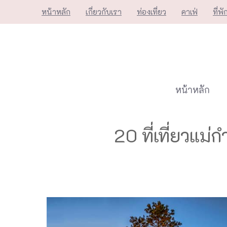
Skip
หน้าหลัก
เกี่ยวกับเรา
ท่องเที่ยว
คาเฟ่
ที่พั
to
content
หน้าหลัก
20 ที่เที่ยวแม