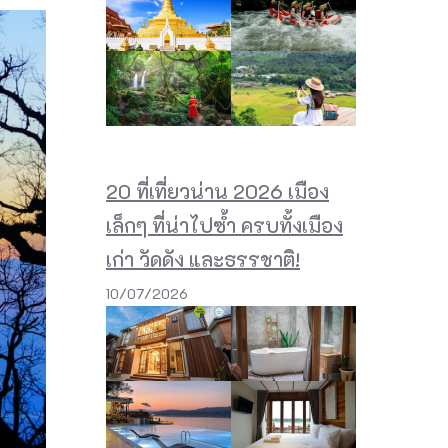
20 ที่เที่ยวน่าน 2026 เมือง
เล็กๆ ที่น่าไปซ้ำ ครบทั้งเมือง
เก่า วัดดัง และธรรชาติ!
10/07/2026