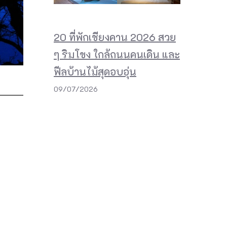
20 ที่พักเชียงคาน 2026 สวย
ๆ ริมโขง ใกล้ถนนคนเดิน และ
ฟีลบ้านไม้สุดอบอุ่น
09/07/2026