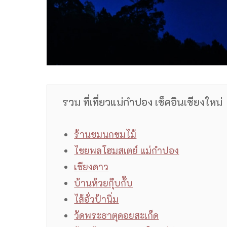
รวม ที่เที่ยวแม่กำปอง เช็คอินเชียงใหม่
ร้านชมนกชมไม้
ไชยพลโฮมสเตย์ แม่กำปอง
เชียงดาว
บ้านห้วยกุ๊บกั๊บ
ไส้อั่วป้านิ่ม
วัดพระธาตุดอยสะเก็ด