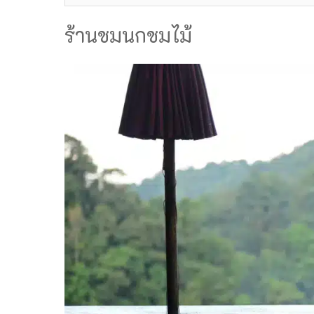
ร้านชมนกชมไม้