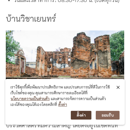
วันและเวลาทำการ: 08.30-17.30 น. (เปิดทุกวัน)
บ้านวิชาเยนทร์
เราใช้คุกกี้เพื่อพัฒนาประสิทธิภาพ และประสบการณ์ที่ดีในการใช้
เว็บไซต์ของคุณ คุณสามารถศึกษารายละเอียดได้ที่
นโยบายความเป็นส่วนตัว
และสามารถจัดการความเป็นส่วนตัว
เองได้ของคุณได้เองโดยคลิกที่
ตั้งค่า
เที่ยวลพบุรี อย่าลืมที่จะแวะมาเที่ยวที่
บ้านวิชาเยนทร์
ตั้งค่า
ยอมรับ
หรือ บ้านหลวงรับราชทูต
แหล่งท่องเที่ยวทาง
ประวัติศาสตร์ที่มีความสำคัญ โดยตั้งอยู่ในเขตพื้นที่