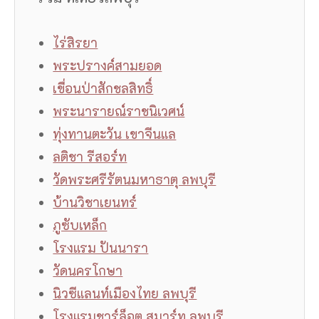
ไร่สิรยา
พระปรางค์สามยอด
เขื่อนป่าสักชลสิทธิ์
พระนารายณ์ราชนิเวศน์
ทุ่งทานตะวัน เขาจีนแล
ลติชา รีสอร์ท
วัดพระศรีรัตนมหาธาตุ ลพบุรี
บ้านวิชาเยนทร์
ภูซับเหล็ก
โรงแรม ปันนารา
วัดนครโกษา
นิวซีแลนท์เมืองไทย ลพบุรี
โรงแรมชาร์ล็อต สมาร์ท ลพบุรี