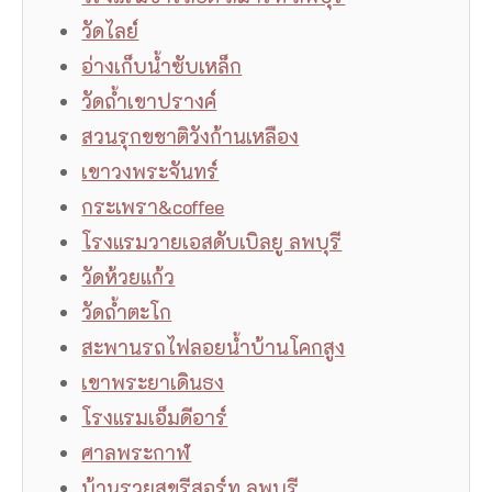
วัดไลย์
อ่างเก็บน้ำซับเหล็ก
วัดถ้ำเขาปรางค์
สวนรุกขชาติวังก้านเหลือง
เขาวงพระจันทร์
กระเพรา&coffee
โรงแรมวายเอสดับเบิลยู ลพบุรี
วัดห้วยแก้ว
วัดถ้ำตะโก
สะพานรถไฟลอยน้ำบ้านโคกสูง
เขาพระยาเดินธง
โรงแรมเอ็มดีอาร์
ศาลพระกาฬ
บ้านรวยสุขรีสอร์ท ลพบุรี