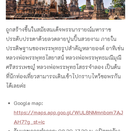
ถูกสร้างขึ้นในสมัยสมเด็จพระนารายณ์มหาราช
ประดับประดาด้วยลวดลายปูนปั้นสวยงาม ภายใน
ประดิษฐานของพระพุทธรูปสำคัญหลายองค์ อาทิเช่น
หลวงพ่อพระพุทธไสยาสน์ หลวงพ่อพระพุทธมณีมุณี
ศรีสรรเพชญ์ หลวงพ่อพระพุทธโสธรจำลอง เป็นต้น
ที่นักท่องเที่ยวสามารถเดินเข้าไปกราบไหว้ขอพรกัน
ได้เลยค่ะ
Google map:
https://maps.app.goo.gl/WUL8NMmnbom7AJ
AH7?g_st=ic