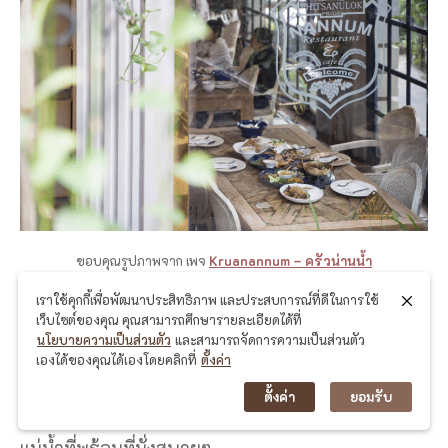
ขอบคุณรูปภาพจาก เพจ
Kruanannum – ครัวน่านน้ำ
ที่เที่ยวพิษณุโลก ครัวน่านน้ำ เป็นร้านอาหารที่ตั้งอยู่
เราใช้คุกกี้เพื่อพัฒนาประสิทธิภาพ และประสบการณ์ที่ดีในการใช้
ในตัวเมืองพิษณุโลก ที่มีการตกแต่งแบบสไตล์ยุโรปสุด
เว็บไซต์ของคุณ คุณสามารถศึกษารายละเอียดได้ที่
นโยบายความเป็นส่วนตัว
และสามารถจัดการความเป็นส่วนตัว
คลาสสิก แอบปนความหรูหรานิดๆ โดยภายในร้านได้
เองได้ของคุณได้เองโดยคลิกที่
ตั้งค่า
มีที่นั่งให้ลูกค้าได้เลือกกันถึง 2 โซน โซนแรกจะเป็น
ตั้งค่า
ยอมรับ
โซนเอาท์ดอร์ด้านนอกร้านที่มีสวนอันร่มรื่นติดกับริม