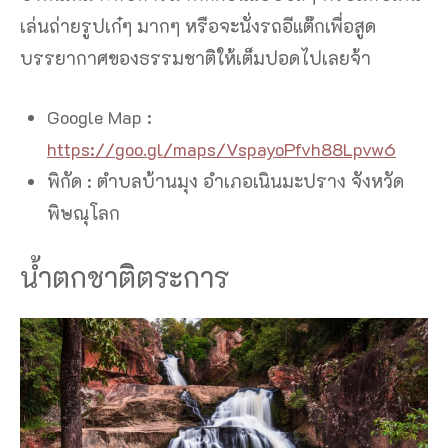
เล่นถ่ายรูปเก๋ๆ มากๆ หรือจะนั่งรถอีแต๊กเพื่อสูด
บรรยากาศของธรรมชาติให้เต็มปอดไปเลยจ้า
Google Map :
https://goo.gl/maps/VspayoPfvh88Lpvw6
พิกัด : ตำบลบ้านมุง อำเภอเนินมะปราง จังหวัด
พิษณุโลก
น้ำตกชาติตระการ