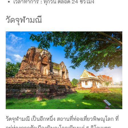
เวลาทำการ : ทุกวัน ตลอด 24 ชั่วโมง
วัดจุฬามณี
วัดจุฬามณี เป็นอีกหนึ่ง สถานที่ท่องเที่ยวพิษณุโลก ที่