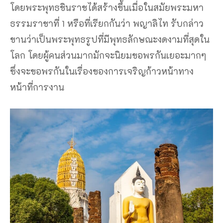
โดยพระพุทธชินราชได้สร้างขึ้นเมื่อในสมัยพระมหา
ธรรมราชาที่ 1 หรือที่เรียกกันว่า พญาลิไท รับกล่าว
ขานว่าเป็นพระพุทธรูปที่มีพุทธลักษณะงดงามที่สุดใน
โลก โดยผู้คนส่วนมากมักจะนิยมขอพรกันเยอะมากๆ
ซึ่งจะขอพรกันในเรื่องของการเจริญก้าวหน้าทาง
หน้าที่การงาน