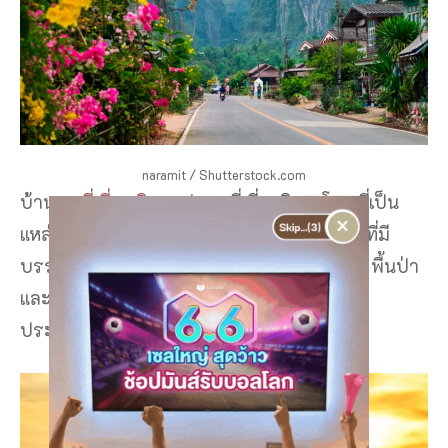
naramit / Shutterstock.com
บ้านมุง
ที่เที่ยวเนินมะปราง
ที่เที่ยวพิษณุโลก ที่เป็น
แหล่งท่องเที่ยวแนวชุมชน ซึ่งเป็นหมู่บ้านเล็กๆ ที่มี
บรรยากาศดีมากๆ อุดมสมบูรณ์ไปด้วย ทุ่งนา พื้นป่า
และภูเขา ซึ่งถือได้ว่าเป็น สถานที่ท่องเที่ยวใน
ประเทศไทย