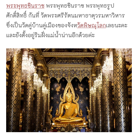
พระพุทธชินราช
พระพุทธชินราช พระพุทธรูป
ศักดิ์สิทธิ์ กันที่ วัดพระศรีรัตนมหาธาตุวรมหาวิหาร
ซึ่งเป็นวัดคู่บ้านคู่เมืองของจังห
วัดพิษณุโลก
เลยนะคะ
และยังตั้งอยู่ริมฝั่งแม่น้ำน่านอีกด้วยค่ะ