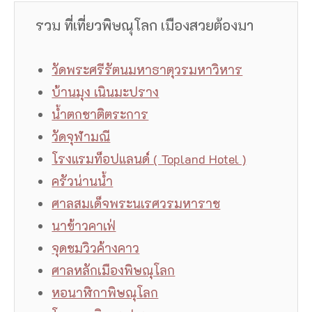
รวม ที่เที่ยวพิษณุโลก เมืองสวยต้องมา
วัดพระศรีรัตนมหาธาตุวรมหาวิหาร
บ้านมุง เนินมะปราง
น้ำตกชาติตระการ
วัดจุฬามณี
โรงแรมท็อปแลนด์ ( Topland Hotel )
ครัวน่านน้ำ
ศาลสมเด็จพระนเรศวรมหาราช
นาข้าวคาเฟ่
จุดชมวิวค้างคาว
ศาลหลักเมืองพิษณุโลก
หอนาฬิกาพิษณุโลก