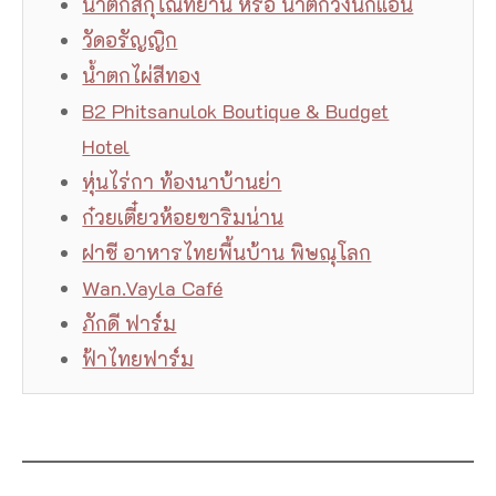
น้ำตกสกุโณทยาน หรือ น้ำตกวังนกแอ่น
วัดอรัญญิก
น้ำตกไผ่สีทอง
B2 Phitsanulok Boutique & Budget
Hotel
หุ่นไร่กา ท้องนาบ้านย่า
ก๋วยเตี๋ยวห้อยขาริมน่าน
ฝาชี อาหารไทยพื้นบ้าน พิษณุโลก
Wan.Vayla Café
ภักดี ฟาร์ม
ฟ้าไทยฟาร์ม