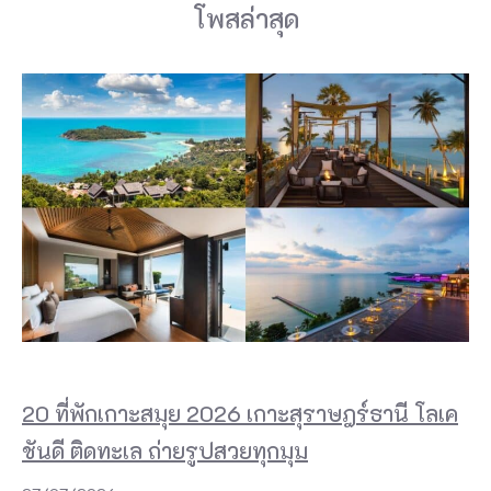
โพสล่าสุด
20 ที่พักเกาะสมุย 2026 เกาะสุราษฎร์ธานี โลเค
ชันดี ติดทะเล ถ่ายรูปสวยทุกมุม