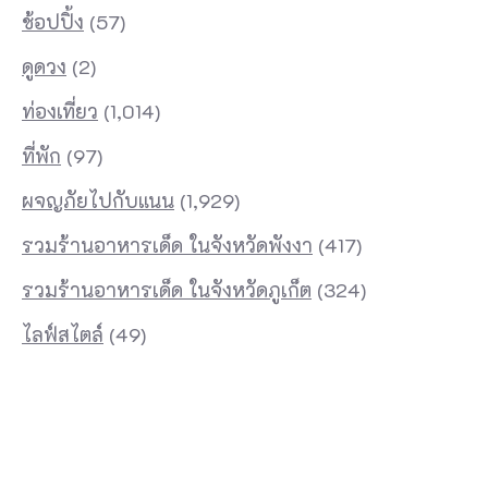
ช้อปปิ้ง
(57)
ดูดวง
(2)
ท่องเที่ยว
(1,014)
ที่พัก
(97)
ผจญภัยไปกับแนน
(1,929)
รวมร้านอาหารเด็ด ในจังหวัดพังงา
(417)
รวมร้านอาหารเด็ด ในจังหวัดภูเก็ต
(324)
ไลฟ์สไตล์
(49)