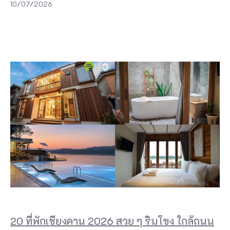
10/07/2026
20 ที่พักเชียงคาน 2026 สวย ๆ ริมโขง ใกล้ถนน