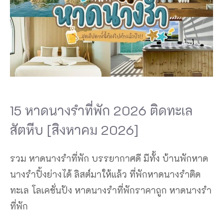
15 หาดนางรำที่พัก 2026 ติดทะเล
สัตหีบ [สิงหาคม 2026]
รวม หาดนางรําที่พัก บรรยากาศดี มีทั้ง บ้านพักหาด
นางรําปิ้งย่างได้ ลิสต์มาให้แล้ว ที่พักหาดนางรําติด
ทะเล โลเคชั่นปัง หาดนางรําที่พักราคาถูก หาดนางรํา
ที่พัก