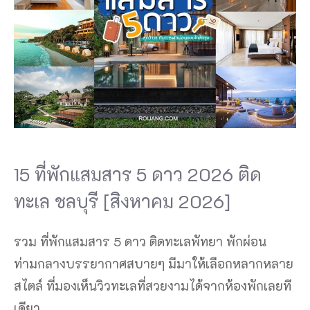
15 ที่พักแสมสาร 5 ดาว 2026 ติด
ทะเล ชลบุรี [สิงหาคม 2026]
รวม ที่พักแสมสาร 5 ดาว ติดทะเลพัทยา พักผ่อน
ท่ามกลางบรรยากาศสบายๆ มีมาให้เลือกหลากหลาย
สไตล์ ที่มองเห็นวิวทะเลที่สวยงามได้จากห้องพักเลยที
เดียว