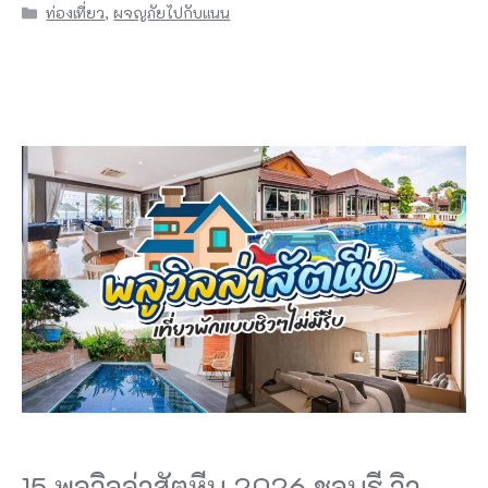
Categories
ท่องเที่ยว
,
ผจญภัยไปกับแนน
15 พูลวิลล่าสัตหีบ 2026 ชลบุรี วิว