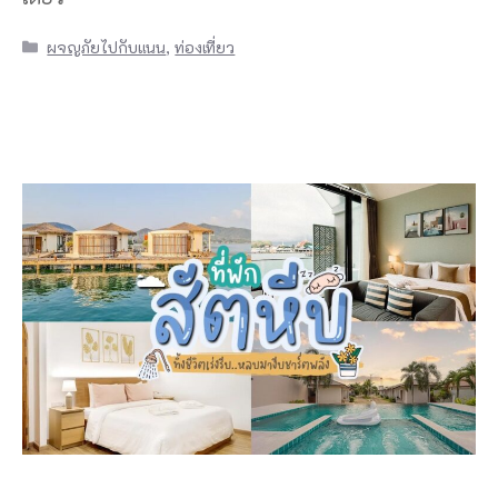
Categories
ผจญภัยไปกับแนน
,
ท่องเที่ยว