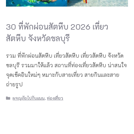
30 ที่พักผ่อนสัตหีบ 2026 เที่ยว
สัตหีบ จังหวัดชลบุรี
รวม ที่พักผ่อนสัตหีบ เที่ยวสัตหีบ เที่ยวสัตหีบ จังหวัด
ชลบุรี รวมมาให้แล้ว สถานที่ท่องเที่ยวสัตหีบ น่าสนใจ
จุดเช็คอินใหม่ๆ หมาะกับสายเที่ยว สายกินและสาย
ถ่ายรูป
Categories
ผจญภัยไปกับแนน
,
ท่องเที่ยว