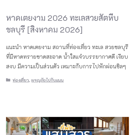
หาดเตยงาม 2026 ทะเลสวยสัตหีบ
ชลบุรี [สิงหาคม 2026]
แนะนำ หาดเตยงาม สถานที่ท่องเที่ยว ทะเล สวยชลบุรี
ที่มีหาดทรายขาดสะอาด น้ำใสแจ๋วบรรยากาศดี เงียบ
สงบ มีความเป็นส่วนตัว เหมาะกับการไปพักผ่อนชิลๆ
Categories
ท่องเที่ยว
,
ผจญภัยไปกับแนน