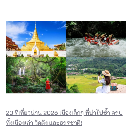
20 ที่เที่ยวน่าน 2026 เมืองเล็กๆ ที่น่าไปซ้ำ ครบ
ทั้งเมืองเก่า วัดดัง และธรรชาติ!