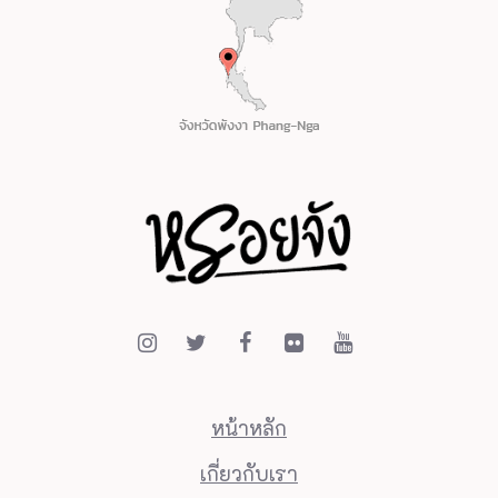
หน้าหลัก
เกี่ยวกับเรา