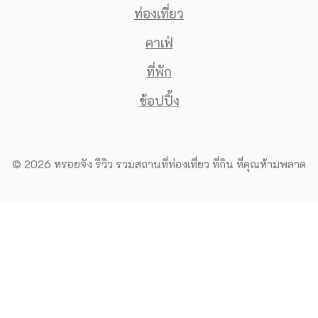
ท่องเที่ยว
คาเฟ่
ที่พัก
ช้อปปิ้ง
© 2026 หรอยจัง รีวิว รวมสถานที่ท่องเที่ยว ที่กิน ที่คุณห้ามพลาด