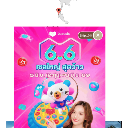
×
----
ช่องทางการติดตาม
----
โพสล่าสุด