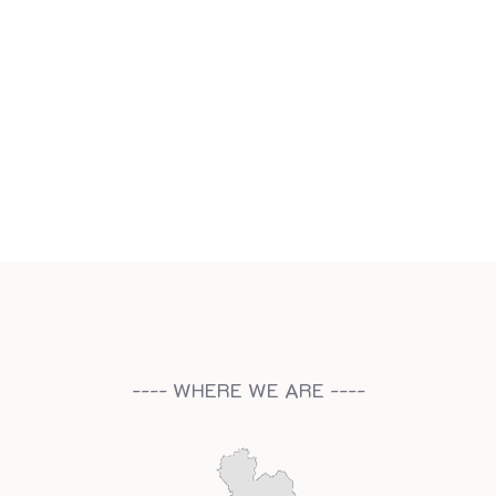
---- WHERE WE ARE ----