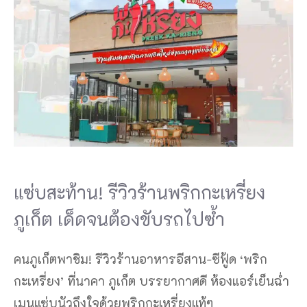
แซ่บสะท้าน! รีวิวร้านพริกกะเหรี่ยง
ภูเก็ต เด็ดจนต้องขับรถไปซ้ำ
คนภูเก็ตพาชิม! รีวิวร้านอาหารอีสาน-ซีฟู้ด ‘พริก
กะเหรี่ยง’ ที่นาคา ภูเก็ต บรรยากาศดี ห้องแอร์เย็นฉ่ำ
เมนูแซ่บนัวถึงใจด้วยพริกกะเหรี่ยงแท้ๆ