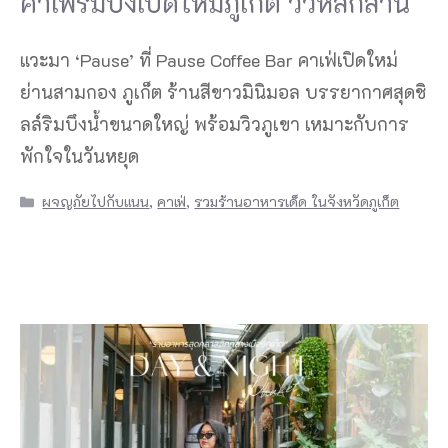
คาเฟ่ริมบึงเปิดใหม่ภูเก็ต วิวหลักล้าน
แวะมา ‘Pause’ ที่ Pause Coffee Bar คาเฟ่เปิดใหม่
ย่านสามกอง ภูเก็ต ร้านสีขาวมินิมอล บรรยากาศสุดชิ
ลล์ริมบึงน้ำขนาดใหญ่ พร้อมวิวภูเขา เหมาะกับการ
พักใจในวันหยุด
Categories
ผจญภัยไปกับแนน
,
คาเฟ่
,
รวมร้านอาหารเด็ด ในจังหวัดภูเก็ต