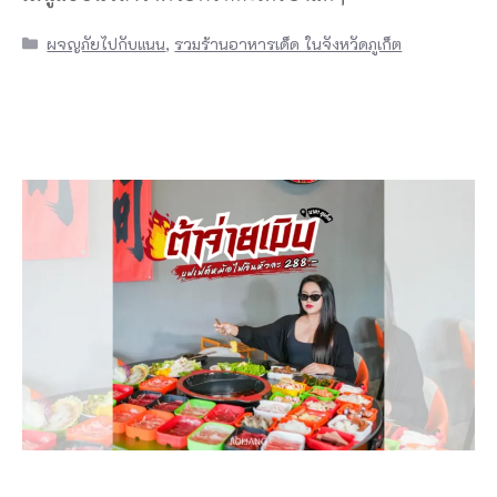
Categories
ผจญภัยไปกับแนน
,
รวมร้านอาหารเด็ด ในจังหวัดภูเก็ต