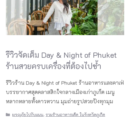
รีวิวจัดเต็ม Day & Night of Phuket
ร้านสวยครบเครื่องที่ต้องไปซ้ำ
รีวิวร้าน Day & Night of Phuket ร้านอาหารและคาเฟ่
บรรยากาศสุดคลาสสิกใจกลางเมืองเก่าภูเก็ต เมนู
หลากหลายทั้งคาวหวาน มุมถ่ายรูปสวยปังทุกมุม
Categories
ผจญภัยไปกับแนน
,
รวมร้านอาหารเด็ด ในจังหวัดภูเก็ต