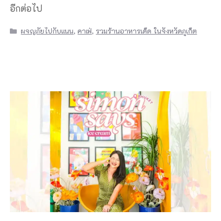
อีกต่อไป
Categories
ผจญภัยไปกับแนน
,
คาเฟ่
,
รวมร้านอาหารเด็ด ในจังหวัดภูเก็ต