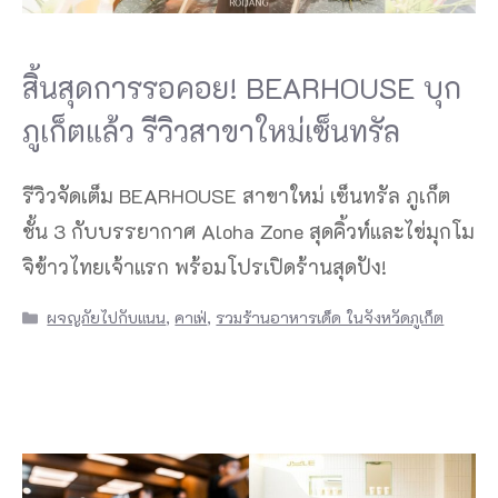
สิ้นสุดการรอคอย! BEARHOUSE บุก
ภูเก็ตแล้ว รีวิวสาขาใหม่เซ็นทรัล
รีวิวจัดเต็ม BEARHOUSE สาขาใหม่ เซ็นทรัล ภูเก็ต
ชั้น 3 กับบรรยากาศ Aloha Zone สุดคิ้วท์และไข่มุกโม
จิข้าวไทยเจ้าแรก พร้อมโปรเปิดร้านสุดปัง!
Categories
ผจญภัยไปกับแนน
,
คาเฟ่
,
รวมร้านอาหารเด็ด ในจังหวัดภูเก็ต