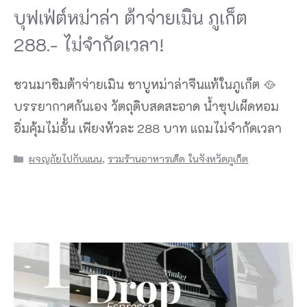
บุฟเฟ่ต์หม่าล่า ต้าจ่ายเมิน ภูเก็ต
288.- ไม่จำกัดเวลา!
ชวนมาชิมต้าจ่ายเมิน ชาบูหม่าล่าจีนแท้ในภูเก็ต 🥘
บรรยากาศกันเอง วัตถุดิบสดสะอาด น้ำซุปเผ็ดหอม
อิ่มคุ้มไม่อั้น เพียงหัวละ 288 บาท แถมไม่จำกัดเวลา
Categories
ผจญภัยไปกับแนน
,
รวมร้านอาหารเด็ด ในจังหวัดภูเก็ต