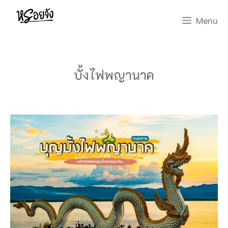
Skip
Menu
to
content
บั้งไฟพญานาค