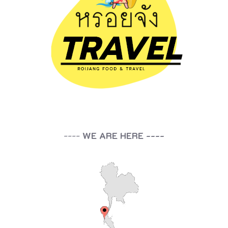
----
WE ARE HERE ----