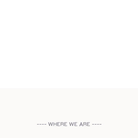
ง
ลู
ก
ค้
า
ที่
ร้
า
น
z
i
g
---- WHERE WE ARE ----
m
a