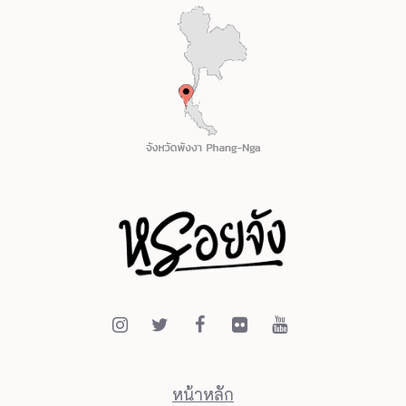
e
s
p
r
s
s
o
K
h
o
k
K
l
o
หน้าหลัก