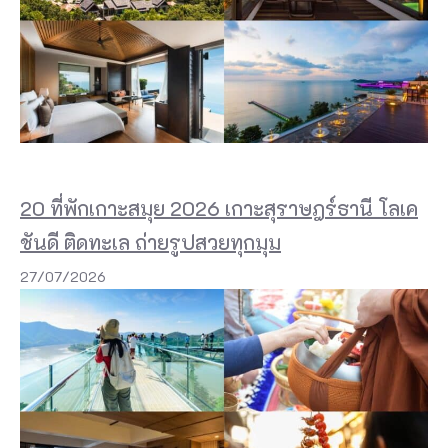
g
m
a
e
s
p
20 ที่พักเกาะสมุย 2026 เกาะสุราษฎร์ธานี โลเค
r
ชันดี ติดทะเล ถ่ายรูปสวยทุกมุม
s
s
27/07/2026
o
K
h
o
k