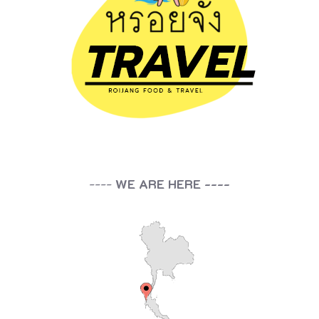
น
b
o
o
k
i
n
g
----
WE ARE HERE ----
.
c
o
m
แ
ล