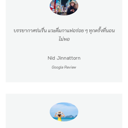
ะ
ลู
ก
บรรยากาศร่มรื่น แวะดื่มกาแฟอร่อย ๆ ทุกครั้งที่นอน
ค้
ไม่พอ
า
ที่
Nid Jinnattorn
ร้
Google Review
า
น
z
i
g
m
a