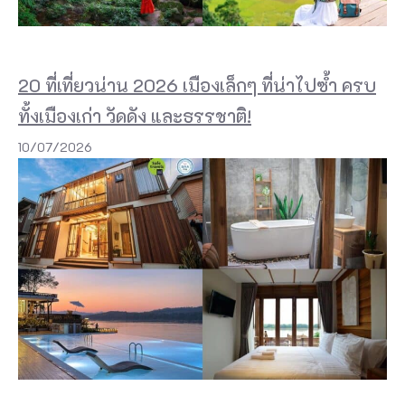
ที่
ร้
า
20 ที่เที่ยวน่าน 2026 เมืองเล็กๆ ที่น่าไปซ้ำ ครบ
น
ทั้งเมืองเก่า วัดดัง และธรรชาติ!
z
10/07/2026
i
g
m
a
e
s
p
r
s