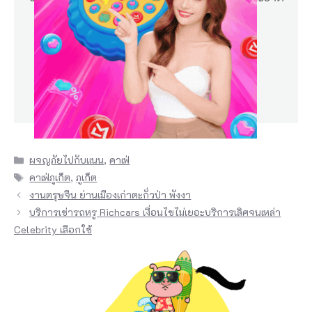
i
เจ้าของน่ารัก ใจดี
P
h
Achiraya Jira-anupong
a
Google Review
n
g
n
Categories
ผจญภัยไปกับแนน
,
คาเฟ่
g
Tags
คาเฟ่ภูเก็ต
,
ภูเก็ต
a
งานตรุษจีน ย่านเมืองเก่าตะกั่วป่า พังงา
จ
บริการเช่ารถหรู Richcars เงื่อนไขไม่เยอะบริการเลิศจนเหล่า
Celebrity เลือกใช้
อ
ง
ผ่
า