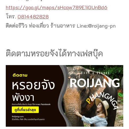
https://goo.gl/maps/sHcqw789E1iGUnBd6
โทร.
0814482828
ติดต่อรีวิว ท่องเที่ยว ร้านอาหาร Line:@roijang-pn
ติดตามหรอยจังได้ทางเฟสบุ๊ค