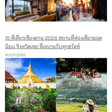
K
l
o
i
P
15 ที่เที่ยวเชียงคาน 2026 สถานที่ท่องเที่ยวยอด
h
นิยม จังหวัดเลย ที่เหมาะกับทุกสไตล์
a
10/07/2026
n
g
n
g
a
พั
ก