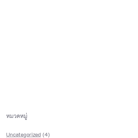
a
n
g
n
g
a
ส
า
ม
า
ร
ถ
หมวดหมู่
เ
ขี
Uncategorized
(4)