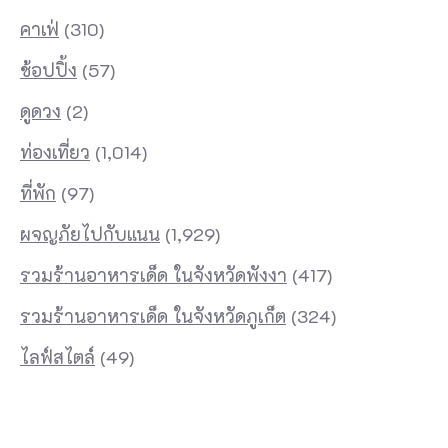
ย
คาเฟ่
(310)
น
ช้อปปิ้ง
(57)
รี
ดูดวง
(2)
วิ
ว
ท่องเที่ยว
(1,014)
ไ
ที่พัก
(97)
ด้
ผจญภัยไปกับแนน
(1,929)
แ
รวมร้านอาหารเด็ด ในจังหวัดพังงา
(417)
ล
ะ
รวมร้านอาหารเด็ด ในจังหวัดภูเก็ต
(324)
มี
ไลฟ์สไตล์
(49)
เ
พี
ย