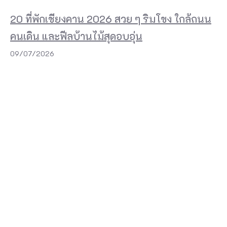
s
20 ที่พักเชียงคาน 2026 สวย ๆ ริมโขง ใกล้ถนน
o
คนเดิน และฟีลบ้านไม้สุดอบอุ่น
K
09/07/2026
h
o
k
K
l
o
i
P
h
a
n