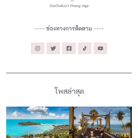
ะ
เ
ข้
----
ช่องทางการติดตาม
----
า
พั
ก
ใ
น
ที่
โพสล่าสุด
ร้
า
น
z
i