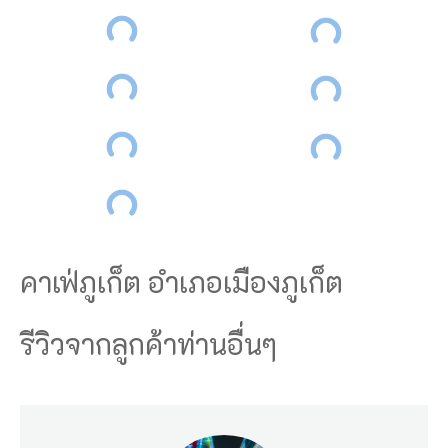
คาเฟ่ภูเก็ต อำเภอเมืองภูเก็ต
รีวิวจากลูกค้าท่านอื่นๆ
เ
ฉ
พ
า