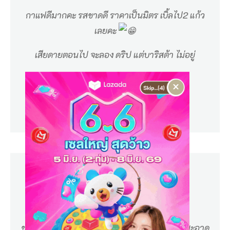
e
กาแฟดีมากคะ รสชาดดี ราคาเป็นมิตร เบิ้ลไป2 แก้ว
s
เลยคะ
p
เสียดายตอนไป จะลอง ดริป แต่บาริสต้า ไม่อยู่
r
s
×
Nan Nanthasri
s
Google Review
o
K
h
o
k
K
l
o
ชาไทยรสชาติดี โฮจิฉะร้อนอร่อย ร้านสวยมาก สะอาด