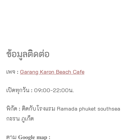
ข้อมูลติดต่อ
เพจ :
Garang Karon Beach Cafe
เปิดทุกวัน : 09:00-22:00น.
พิกัด : ติดกับโรงแรม Ramada phuket southsea
กะรน ภูเก็ต
ตาม 𝐆𝐨𝐨𝐠𝐥𝐞 𝐦𝐚𝐩 :