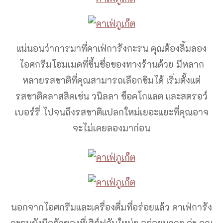
แน่นอนว่าการมาที่คาเฟ่การังกะรน คุณต้องลิ้มลอง
ไอศกรีมโฮมเมดที่ขึ้นชื่อของทางร้านด้วย มีหลาก
หลายรสชาติที่คุณสามารถเลือกชิมได้ เริ่มตั้งแต่
รสชาติคลาสสิคเช่น วนิลลา ช็อคโกแลต และสตรอว์
เบอร์รี่ ไปจนถึงรสชาติแปลกใหม่เยอะแยะที่คุณอาจ
จะไม่เคยลองมาก่อน
นอกจากไอศกรีมและเครื่องดื่มที่อร่อยแล้ว คาเฟ่การัง