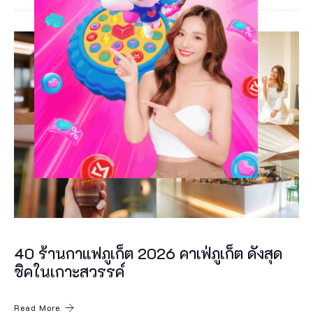
40 ร้านกาแฟภูเก็ต 2026 คาเฟ่ภูเก็ต ดังสุด
ชิคในเกาะสวรรค์
Read More