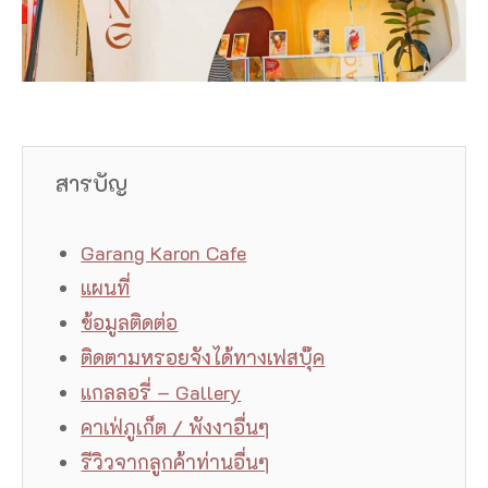
สารบัญ
Garang Karon Cafe
แผนที่
ข้อมูลติดต่อ
ติดตามหรอยจังได้ทางเฟสบุ๊ค
แกลลอรี่ – Gallery
คาเฟ่ภูเก็ต / พังงาอื่นๆ
รีวิวจากลูกค้าท่านอื่นๆ