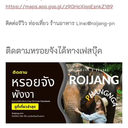
https://maps.app.goo.gl/z9GHcXiqqEsnkZ189
ติดต่อรีวิว ท่องเที่ยว ร้านอาหาร Line:@roijang-pn
ติดตามหรอยจังได้ทางเฟสบุ๊ค