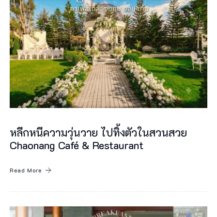
หลีกหนีความวุ่นวาย ไปทิ้งตัวในสวนสวย
Chaonang Café & Restaurant
Read More