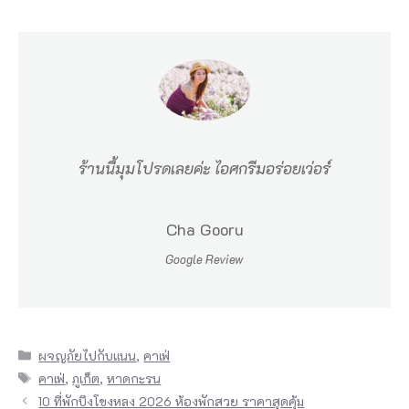
ร้านนี้มุมโปรดเลยค่ะ ไอศกรีมอร่อยเว่อร์
Cha Gooru
Google Review
Categories
ผจญภัยไปกับแนน
,
คาเฟ่
Tags
คาเฟ่
,
ภูเก็ต
,
หาดกะรน
10 ที่พักบึงโขงหลง 2026 ห้องพักสวย ราคาสุดคุ้ม