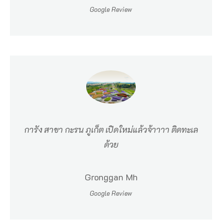
Google Review
การัง สาขา กะรน ภูเก็ต เปิดใหม่แล้วจ้าาาา ติดทะเล
ด้วย
Gronggan Mh
Google Review