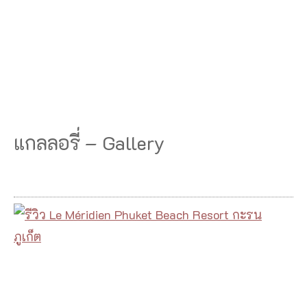
แกลลอรี่ – Gallery
รี
วิ
ว
L