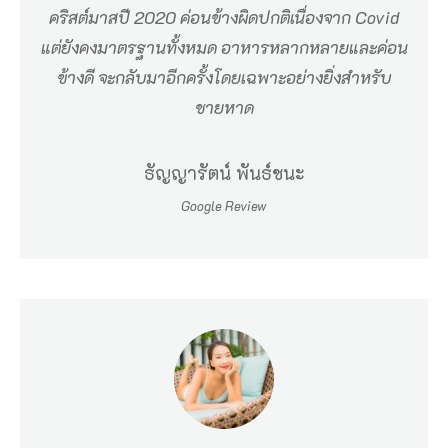
คริสต์มาสปี 2020 ค่อนข้างผิดปกติเนื่องจาก Covid
า
แต่ยังคงมาตรฐานทั้งหมด อาหารหลากหลายและค่อน
ใ
ข้างดี จะกลับมาอีกครั้งโดยเฉพาะอย่างยิ่งสำหรับ
น
ชายหาด
ทำ
เ
ธัญญารัตน์ พันธ์ชนะ
ล
Google Review
ที่
ไ
ม่
เ
ห
มื
อ
น