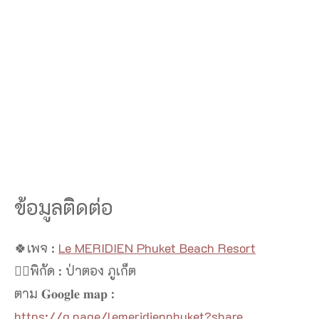
ข้อมูลติดต่อ
🍀เพจ :
Le MERIDIEN Phuket Beach Resort
👉🏻พิกัด : ป่าตอง ภูเก็ต
ตาม 𝐆𝐨𝐨𝐠𝐥𝐞 𝐦𝐚𝐩 :
https://g.page/lemeridienphuket?share