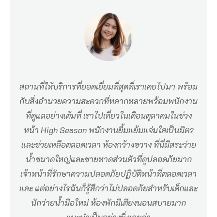
ริ
เ
ดี
ย
น
สถานที่ให้บริการที่ยอดเยี่ยมที่สุดที่เราเคยไปมา พร้อม
ภู
กับสิ่งอำนวยความสะดวกที่หลากหลายพร้อมพนักงาน
เ
ที่ดูแลอย่างเต้มที่ เราไปเที่ยวในเดือนตุลาคมในช่วง
ก็
หน้า High Season พนักงานยิ้มแย้มแจ่มใสเป็นมิตร
ต
และช่วยเหลือตลอดเวลา ห้องกว้างขวาง ที่นี่มีสระว่าย
บี
น้ำขนาดใหญ่และชายหาดส่วนตัวที่ดูปลอดภัยมาก
ช
เจ้าหน้าที่รักษาความปลอดภัยปฏิบัติหน้าที่ตลอดเวลา
รี
และ แต่อย่างไรฉันก็รู้สึกว่าไม่ปลอดภัยสำหรับเด็กและ
ส
นักว่ายน้ำมือใหม่ ห้องพักมีเตียงนอนสบายมาก
อ