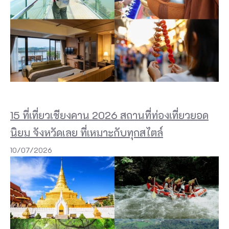
ห่
ง
นี้
ส
ว
ย
ง
15 ที่เที่ยวเชียงคาน 2026 สถานที่ท่องเที่ยวยอด
า
นิยม จังหวัดเลย ที่เหมาะกับทุกสไตล์
ม
10/07/2026
ที่
สุ
ด
แ
ห่