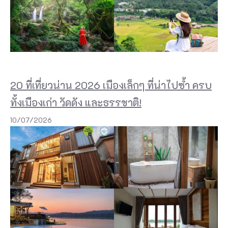
ง
ห
นึ่
ง
ใ
20 ที่เที่ยวน่าน 2026 เมืองเล็กๆ ที่น่าไปซ้ำ ครบ
น
ทั้งเมืองเก่า วัดดัง และธรรชาติ!
P
10/07/2026
h
u
k
e
e
แ
ล