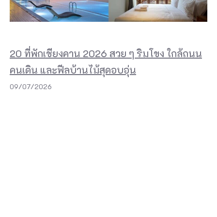
ะ
มี
ทิ
20 ที่พักเชียงคาน 2026 สวย ๆ ริมโขง ใกล้ถนน
ว
คนเดิน และฟีลบ้านไม้สุดอบอุ่น
ทั
09/07/2026
ศ
น์
ที่
ส
ว
ย
ง
า
ม