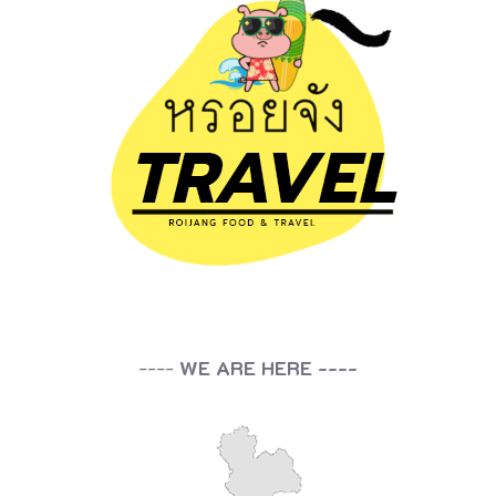
ดิ
น
ส่
ว
น
ตั
ว
ไ
ป
ยั
----
WE ARE HERE ----
ง
ห
า
ด