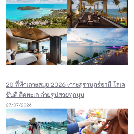
า
ด
ส่
ว
น
ตั
ว
ช
20 ที่พักเกาะสมุย 2026 เกาะสุราษฎร์ธานี โลเค
า
ย
ชันดี ติดทะเล ถ่ายรูปสวยทุกมุม
ห
27/07/2026
า
ด
แ