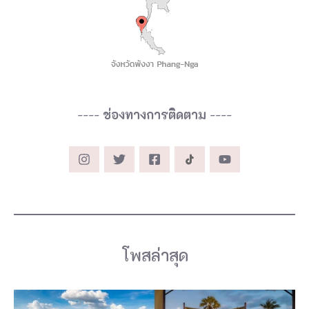
ก
ะ
ร
น
น้
----
ช่องทางการติดตาม
----
อ
ย
แ
ล
ะ
ช
โพสล่าสุด
า
ย
ห