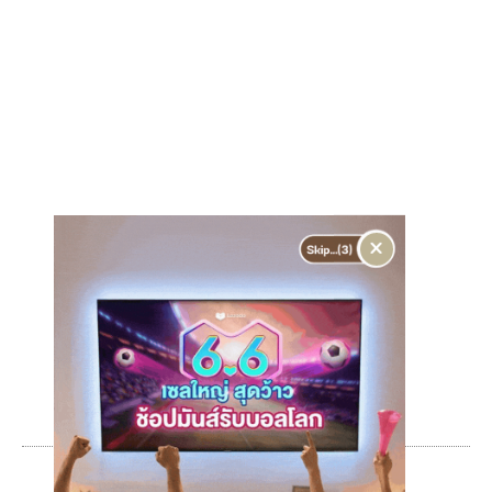
r
t
ก
ะ
ร
×
น
ภู
เ
ก็
ต