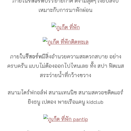
ภายใน
รีสอร์ท
บรรยายกาศ ดีงามสุดๆ เงียบสงบ
เหมาะกับการมาพักผ่อน
ภายใน
รีสอร์ท
มีสิ่งอำนวยความสะดวกสบาย อย่าง
ครบครัน แบบไม่ต้องออกไปไหนเลย ทั้ง สปา ฟิตเนส
สระว่ายน้ำที่กว้างขวาง
สนามไดร์ฟกอล์ฟ สนามเทนนิช สนามสควอซติดแอร์
ยิงธนู เปตอง พายเรือแคนู kidclub