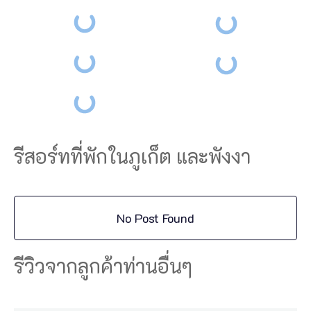
รีสอร์ทที่พักในภูเก็ต และพังงา
เ
ล
No Post Found
อ
รีวิวจากลูกค้าท่านอื่นๆ
เ
ม
อ