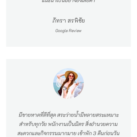
แนะนำเป็นอย่างยิ่งเลยค่า
ร์
ท
ภัทรา สรพิชัย
เ
Google Review
ป็
น
รี
ส
อ
ร์
ท
ห
มีชายหาดที่ดีที่สุด สระว่ายน้ำมีหลายสระแหมาะ
รู
สำหรับทุกวัย พนักงานเป็นมิตร สิ่งอำนวยความ
ห
สะดวกและกิจกรรมมากมาย เข้าพัก 3 คืนก่อนวัน
ร