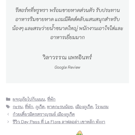
ใ
รีสอร์ทที่หรูหรา พร้อมชายหาดส่วนตัว รับประทาน
ค
อาหารริมชายหาด แถมมีคิดส์คลับแสนสนุกสำหรับ
ร
น้องๆ และสระว่ายน้ำขนาดใหญ่ พนักงานเอาใจใส่และ
ใ
อาหารเยี่ยมมาก
น
ภู
วิลาวรรณ แพทอินทร์
เ
Google Review
ก
ต
มี
Categories
ผจญภัยไปกับแนน
,
ที่พัก
ท
Tags
กะรน
,
ที่พัก
,
ภูเก็ต
,
หาดกะรนน้อย
,
เมืองภูเก็ต
,
โรงแรม
า
ก๋วยเตี๋ยวมิตรสราญรมย์ เมืองภูเก็ต
รีวิว Day Pass ที่ La Flora ลาฟลอล่า เขาหลัก พังงา
ง
เ