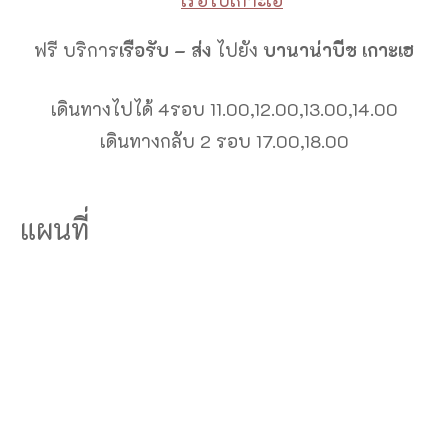
ฟรี บริการ
เรือรับ – ส่ง
ไปยัง
บานาน่าบีช เกาะเฮ
เดินทางไปได้ 4รอบ 11.00,12.00,13.00,14.00
เดินทางกลับ 2 รอบ 17.00,18.00
แผนที่