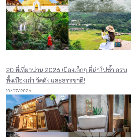
า
บี
ช
ไ
ม่
กี่
ปี
ที่
20 ที่เที่ยวน่าน 2026 เมืองเล็กๆ ที่น่าไปซ้ำ ครบ
ผ่
ทั้งเมืองเก่า วัดดัง และธรรชาติ!
า
10/07/2026
น
ม
า
ใ