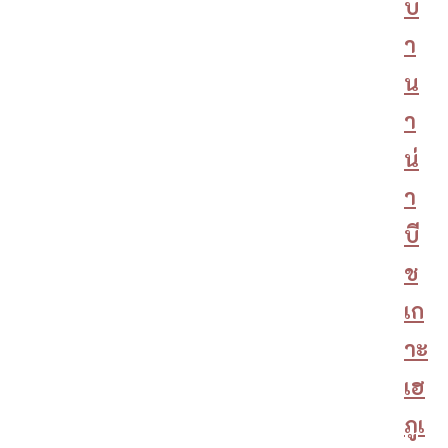
บ
า
น
า
น่
า
บี
ช
เก
าะ
เฮ
ภูเ