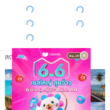
×
สถานที่ท่องเที่ยว ภูเก็ต พังงา
สี
ข
อ
ง
น้ำ