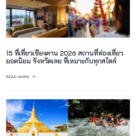
ลั
ก
ษ
ณ์
ที่
นั่
15 ที่เที่ยวเชียงคาน 2026 สถานที่ท่องเที่ยว
น
ยอดนิยม จังหวัดเลย ที่เหมาะกับทุกสไตล์
อ
READ MORE
า
จ
จ
ะ
ดู
แ