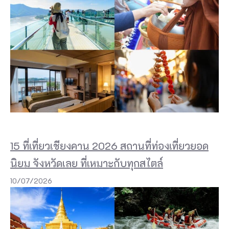
ง
ด
ง
า
ม
อ
ย่
า
ง
15 ที่เที่ยวเชียงคาน 2026 สถานที่ท่องเที่ยวยอด
บ
นิยม จังหวัดเลย ที่เหมาะกับทุกสไตล์
า
น
10/07/2026
า
น่