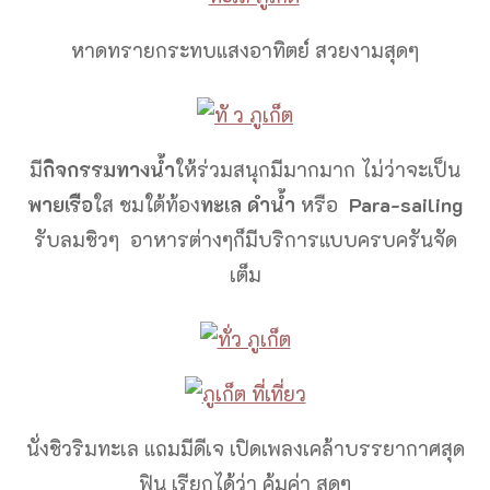
หาดทรายกระทบแสงอาทิตย์ สวยงามสุดๆ
มี
กิจกรรมทางน้ำ
ให้ร่วมสนุกมีมากมาก ไม่ว่าจะเป็น
พายเรือ
ใส ชมใต้ท้อง
ทะเล
ดำน้ำ
หรือ
Para-sailing
รับลมชิวๆ อาหารต่างๆก็มีบริการแบบครบครันจัด
เต็ม
นั่งชิวริมทะเล แถมมีดีเจ เปิดเพลงเคล้าบรรยากาศสุด
ฟิน เรียกได้ว่า คุ้มค่า สุดๆ