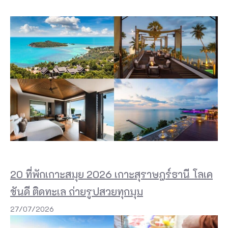
ช
า
ย
ห
า
ด
ที่
เ
งี
ย
บ
20 ที่พักเกาะสมุย 2026 เกาะสุราษฎร์ธานี โลเค
ส
ชันดี ติดทะเล ถ่ายรูปสวยทุกมุม
ง
27/07/2026
บ