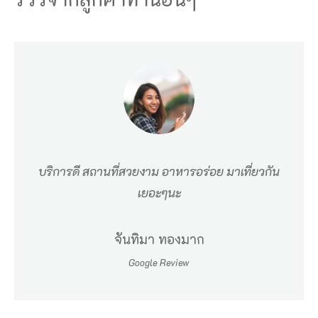
า
เ
อ
ง
ด้
ว
ย
โ
บริการดี สถานที่สวยงาม อาหารอร่อย มาเที่ยวกัน
ท
เยอะๆนะ
น
สี
จันทิมา ทองมาก
ข
Google Review
อ
ง