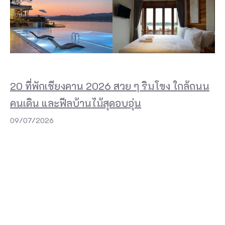
ค
ร
ๆ
ก็
ไ
ม่
20 ที่พักเชียงคาน 2026 สวย ๆ ริมโขง ใกล้ถนน
ค
คนเดิน และฟีลบ้านไม้สุดอบอุ่น
ว
09/07/2026
ร
ไ
ป
ล
อ
ง