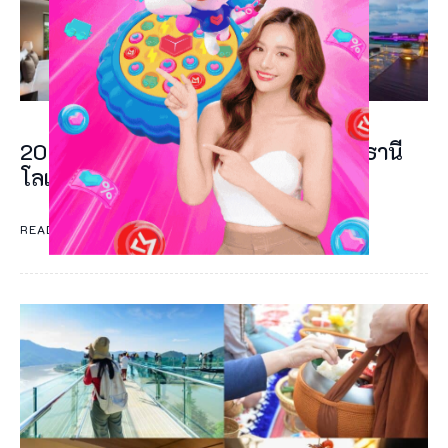
ท
ะ
เ
ล
ค่
20 ที่พักเกาะสมุย 2026 เกาะสุราษฎร์ธานี
อ
โลเคชันดี ติดทะเล ถ่ายรูปสวยทุกมุม
น
ข้
READ MORE
า
ง
มี
เ
อ
ก