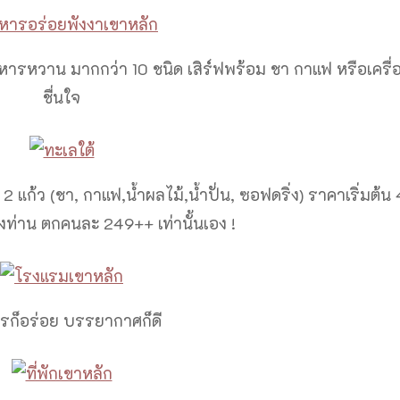
ารหวาน มากกว่า 10 ชนิด เสิร์ฟพร้อม ชา กาแฟ หรือเครื่อ
ชื่นใจ
 2 แก้ว (ชา, กาแฟ,น้ำผลไม้,น้ำปั่น, ซอฟดริ่ง) ราคาเริ่มต้น
งท่าน ตกคนละ 249++ เท่านั้นเอง !
รก็อร่อย บรรยากาศก็ดี