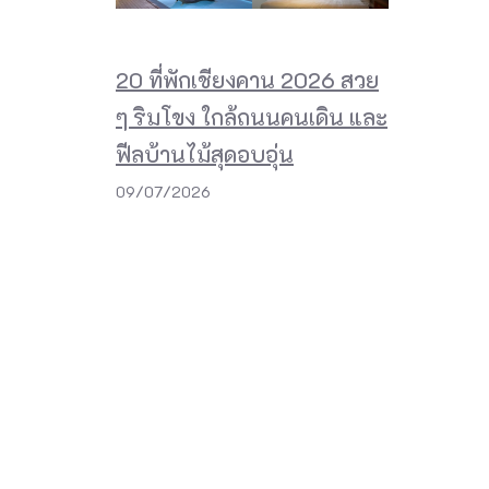
20 ที่พักเชียงคาน 2026 สวย
ๆ ริมโขง ใกล้ถนนคนเดิน และ
ฟีลบ้านไม้สุดอบอุ่น
09/07/2026