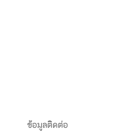
ข้อมูลติดต่อ