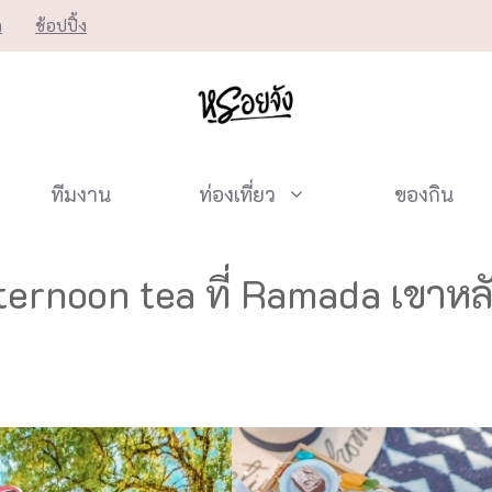
ก
ช้อปปิ้ง
ทีมงาน
ท่องเที่ยว
ของกิน
fternoon tea ที่ Ramada เขาหล