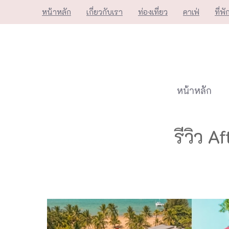
Skip
หน้าหลัก
เกี่ยวกับเรา
ท่องเที่ยว
คาเฟ่
ที่พั
to
content
หน้าหลัก
รีวิว A