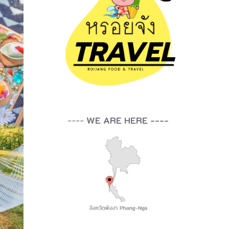
----
WE ARE HERE ----