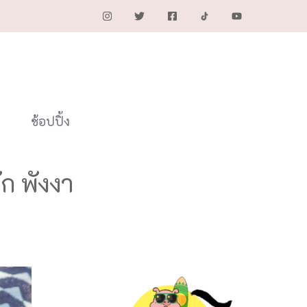
ช้อปปิ้ง
ัก พังงา