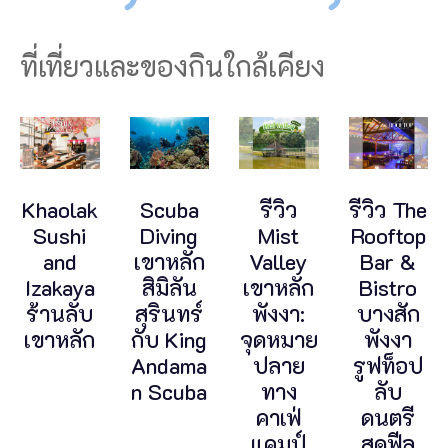
ที่เที่ยวและของกินใกล้เคียง
Khaolak
Scuba
รีวิว
รีวิว The
Sushi
Diving
Mist
Rooftop
and
เขาหลัก
Valley
Bar &
Izakaya
สิมิลัน
เขาหลัก
Bistro
ร้านลับ
สุรินทร์
พังงา:
บางสัก
เขาหลัก
กับ King
จุดหมาย
พังงา
Andama
ปลาย
รูฟท็อป
n Scuba
ทาง
ลับ
คาเฟ่
ดนตรี
แคมป์
สดฟีล