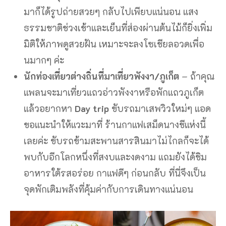
มาก็ได้รูปถ่ายสวยๆ กลับไปเพียบแน่นอน แสง
ธรรมชาติช่วงเช้าและเย็นที่ส่องผ่านต้นไม้ก็ยิ่งเพิ่ม
มิติให้ภาพดูสวยฝัน เหมาะจะลงโซเชียลอวดเพื่อ
นมากๆ ค่ะ
นักท่องเที่ยวต่างถิ่นที่มาเที่ยวพังงา/ภูเก็ต
– ถ้าคุณ
แพลนจะมาเที่ยวแถวอ่าวพังงาหรือพักแถวภูเก็ต
แล้วอยากหา
Day trip
ขับรถมาเสพวิวใหม่ๆ แอด
ขอแนะนำให้แวะมาที่ ร้านกาแฟเสม็ดนางชีแห่งนี้
เลยค่ะ ขับรถข้ามสะพานสารสินมาไม่ไกลก็จะได้
พบกับอีกโลกหนึ่งที่สงบและงดงาม แถมยังได้ชิม
อาหารใต้รสอร่อย กาแฟดีๆ ก่อนกลับ ที่นี่จึงเป็น
จุดพักเติมพลังที่คุ้มค่ากับการเดินทางแน่นอน