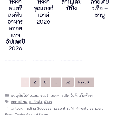
พังงา
พังงา
ลานแคม
ก๋วยเตี๋ย
ดนตรี
จุดแฮงก์
ป์ปิ้ง
วเรือ –
สดฟิน
เอาต์
ชาบู
อาหาร
2026
หรอย
แรง
อัปเดตปี
2026
1
2
3
…
52
Next
Categories
ผจญภัยไปกับแนน
,
รวมร้านอาหารเด็ด ในจังหวัดพังงา
Tags
คลองเคียน
,
ตะกั่วทุ่ง
,
พังงา
Unlock Trading Success: Essential MT4 Features Every
Forex Trader Should Know