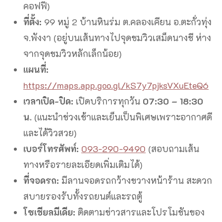
คอฟฟี)
ที่ตั้ง:
99 หมู่ 2 บ้านหินร่ม ต.คลองเคียน อ.ตะกั่วทุ่ง
จ.พังงา (อยู่บนเส้นทางไปจุดชมวิวเสม็ดนางชี ห่าง
จากจุดชมวิวหลักเล็กน้อย)
แผนที่:
https://maps.app.goo.gl/kS7y7pjksVXuEteQ6
เวลาเปิด-ปิด:
เปิดบริการทุกวัน
07:30 – 18:30
น.
(แนะนำช่วงเช้าและเย็นเป็นพิเศษเพราะอากาศดี
และได้วิวสวย)
เบอร์โทรศัพท์:
093-290-9490
(สอบถามเส้น
ทางหรือรายละเอียดเพิ่มเติมได้)
ที่จอดรถ:
มีลานจอดรถกว้างขวางหน้าร้าน สะดวก
สบายรองรับทั้งรถยนต์และรถตู้
โซเชียลมีเดีย:
ติดตามข่าวสารและโปรโมชันของ