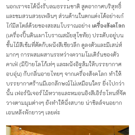
นอกเราจะได้นั่งรับลมธรรมชาติ สูดอากาศบริสุทธิ์
และชมสวนสวยเพลินๆ ส่วนด้านในตกแต่งได้อย่างเก๋
ไก๋มีสไตล์ด้วยของสะสมโบราณอย่าง
เครื่องสังคโลก
(เครื่องปั้นดินเผาโบราณสมัยสุโขทัย) ประดับอยู่บน
ชั้นไม้สีเข้มที่ตัดกับผนังสีเขียวลึก ดูลงตัวและมีเสน่ห์
มากๆ การผสมผสานระหว่างความโมเดิร์นของตัว
คาเฟ่ (มีป้ายโลโก้เท่ๆ และผนังอิฐส้มให้บรรยากาศ
อบอุ่น) กับกลิ่นอายไทยๆ จากเครื่องสังคโลก ทำให้
บรรยากาศร้านมีเอกลักษณ์ไม่เหมือนใคร ยิ่งไปกว่า
นั้น เฟอร์นิเจอร์ไม้หวายและหมอนอิงสีเอิร์ธโทนที่จัด
วางตามมุมต่างๆ ยังทำให้นั่งสบาย น่าชิลล์จนอยาก
เอนหลังพักยาวๆ เลยค่ะ