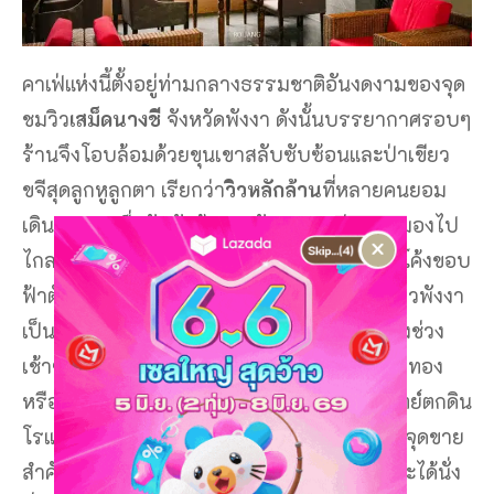
คาเฟ่แห่งนี้ตั้งอยู่ท่ามกลางธรรมชาติอันงดงามของจุด
ชมวิว
เสม็ดนางชี
จังหวัดพังงา ดังนั้นบรรยากาศรอบๆ
ร้านจึงโอบล้อมด้วยขุนเขาสลับซับซ้อนและป่าเขียว
ขจีสุดลูกหูลูกตา เรียกว่า
วิวหลักล้าน
ที่หลายคนยอม
เดินทางมาเพื่อสัมผัสด้วยตาตัวเองเลยค่ะ หากมองไป
×
ไกลๆ ระหว่างจิบกาแฟ เราจะเห็นท้องฟ้าใสๆ โค้งขอบ
ฟ้าตัดกับยอดเขาหินปูนที่โผล่พ้นผืนน้ำทะเลอ่าวพังงา
เป็นภาพพาโนรามาที่สวยจนแทบลืมหายใจ ยิ่งช่วง
เช้าๆ จะได้เห็นแสงอาทิตย์แรกจับขอบฟ้าเป็นสีทอง
หรือถ้ามาช่วงเย็นก็จะได้บรรยากาศพระอาทิตย์ตกดิน
โรแมนติกไปอีกแบบหนึ่ง ถือเป็นโลเคชันที่เป็นจุดขาย
สำคัญของร้านคาเฟ่แห่งนี้เลยค่ะ เพราะลูกค้าจะได้นั่ง