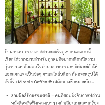
ร้านคาเฟ่บรรยากาศสวนและวิวภูเขาทะเลแบบนี้
เรียกได้ว่าเหมาะสำหรับทุกคนที่อยากหลีกหนีความ
วุ่นวาย มาพักผ่อนใจท่ามกลางธรรมชาติค่ะ แต่ถ้าให้
แอดแจกแจงเป็นข้อๆ ตามสไตล์บล็อก ก็พอจะสรุปได้
ดังนี้ว่า
Miracle Coffee @ เสม็ดนางชี เหมาะกับ…
สายชิลล์รักธรรมชาติ
– คนที่ชอบนั่งจิบกาแฟอ่าน
หนังสือหรือฟังเพลงเบาๆ เคล้าเสียงลมและนกร้อง