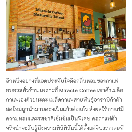
อีกหนึ่งอย่างที่แอดประทับใจคือกลิ่นหอมของกาแฟ
อบอวลทั่วร้าน เพราะที่
Miracle Coffee
เขาคั่วเมล็ด
กาแฟเองด้วยนะคะ เมล็ดกาแฟสายพันธุ์อาราบิก้าคั่ว
สดใหม่ถูกนำมาบดชงเป็นแก้วต่อแก้ว ส่งผลให้กาแฟมี
ความหอมและรสชาติเข้มข้นเป็นพิเศษ คอกาแฟตัว
จริงน่าจะรับรู้ถึงความพิถีพิถันนี้ได้ตั้งแต่จิบแรกเลยที