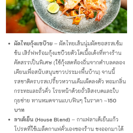
ผัดไทยกุ้งแชบ๊วย
– ผัดไทยเส้นนุ่มผัดซอสรสเข้ม
ข้น เสิร์ฟพร้อมกุ้งแชบ๊วยตัวโตเนื้อเด้งที่ทางร้าน
คัดสรรเป็นพิเศษ (ใช้กุ้งสดท้องถิ่นจากตำบลคลอง
เคียนเพื่อสนับสนุนชาวประมงพื้นบ้าน) จานนี้
รสชาติครบรสเปรี้ยวหวานเค็มเผ็ดลงตัว หอมกลิ่น
กระทะและถั่วคั่ว โรยหน้าด้วยถั่วลิสงบดและใบ
กุยช่าย ทานหมดจานแบบฟินๆ ในราคา ~
150
บาท
ลาเต้เย็น (House Blend)
– กาแฟลาเต้เย็นแก้ว
โปรดที่ใช้เมล็ดกาแฟคั่วเองของร้าน ชงออกมาได้