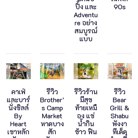
ปิ้ง และ
90s
Adventu
re อย่าง
สมบูรณ์
แบบ
คาเฟ่
รีวิว
รีวิวร้าน
รีวิว
และบาร์
Brother’
มีสุข
Bear
นั่งชิลล์
s Camp
ท้ายเหมื
Grill &
By
Market
อง แช่
Shabu
Heart
หาดบาง
น้ำกิน
พังงา
เขาหลัก
สัก
ข้าว ฟิน
ทีเด็ด