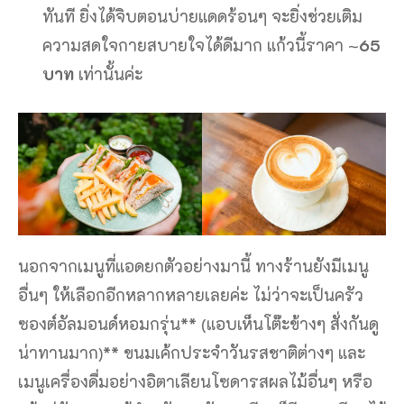
ทันที ยิ่งได้จิบตอนบ่ายแดดร้อนๆ จะยิ่งช่วยเติม
ความสดใจกายสบายใจได้ดีมาก แก้วนี้ราคา ~
65
บาท
เท่านั้นค่ะ
นอกจากเมนูที่แอดยกตัวอย่างมานี้ ทางร้านยังมีเมนู
อื่นๆ ให้เลือกอีกหลากหลายเลยค่ะ ไม่ว่าจะเป็นครัว
ซองต์อัลมอนด์หอมกรุ่น** (แอบเห็นโต๊ะข้างๆ สั่งกันดู
น่าทานมาก)** ขนมเค้กประจำวันรสชาติต่างๆ และ
เมนูเครื่องดื่มอย่างอิตาเลียนโซดารสผลไม้อื่นๆ หรือ