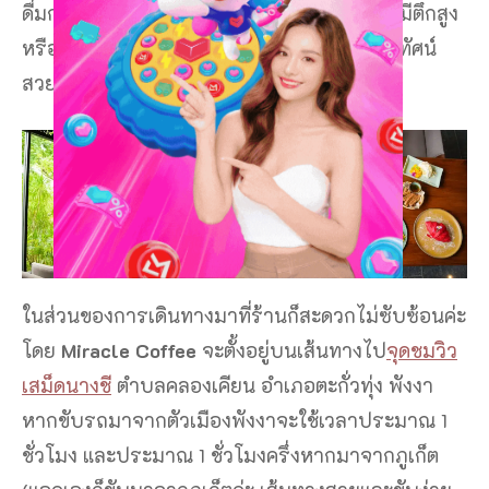
ดื่มกาแฟพร้อมชมวิวธรรมชาติแบบเต็มอิ่ม ไม่มีตึกสูง
หรือความวุ่นวายใดๆ มาบดบังสายตา มีแต่ทิวทัศน์
สวยๆ ให้ดื่มด่ำอย่างสบายอารมณ์
ในส่วนของการเดินทางมาที่ร้านก็สะดวกไม่ซับซ้อนค่ะ
โดย
Miracle Coffee
จะตั้งอยู่บนเส้นทางไป
จุดชมวิว
เสม็ดนางชี
ตำบลคลองเคียน อำเภอตะกั่วทุ่ง พังงา
หากขับรถมาจากตัวเมืองพังงาจะใช้เวลาประมาณ 1
ชั่วโมง และประมาณ 1 ชั่วโมงครึ่งหากมาจากภูเก็ต