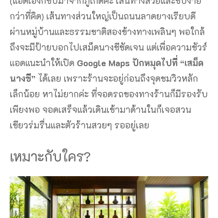
(แอดเองก็ขับมาจากภูเก็ตค่ะ เส้นทางสวยและขับง่าย
กว่าที่คิด) เส้นทางส่วนใหญ่เป็นถนนลาดยางเรียบดี
ผ่านหมู่บ้านและธรรมชาติสองข้างทางเพลินๆ พอใกล้
ถึงจะมีป้ายบอกไปเสม็ดนางชีชัดเจน แต่เพื่อความชัวร์
แอดแนะนำให้เปิด
Google Maps ปักหมุดไปที่ “เสม็ด
นางชี”
ได้เลย เพราะร้านจะอยู่ก่อนถึงจุดชมวิวหลัก
เล็กน้อย หาไม่ยากค่ะ ที่จอดรถของทางร้านก็มีรองรับ
เพียงพอ จอดเสร็จแล้วเดินเข้ามาด้านในก็เจอสวน
เขียวร่มรื่นและตัวร้านสวยๆ รออยู่เลย
เหมาะกับใคร?