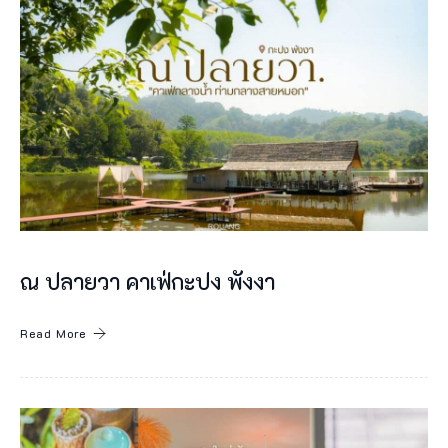
ง
แ
ล
ะ
ค้
น
พ
บ
ณ ปลายวา คาเฟ่กะปง พังงา
เ
พิ่
Read More
ม
เ
ติ
ม