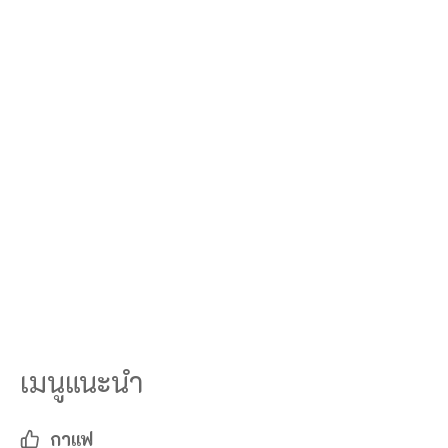
เมนูแนะนำ
กาแฟ