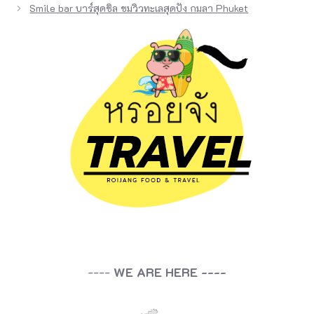
Smile bar บาร์สุดชิล ชมวิวทะเลสุดปัง กมลา Phuket
จ
า
ก
ทั่
ว
โ
ล
ก
แ
บ่
ง
ปั
----
WE ARE HERE ----
น
ภ