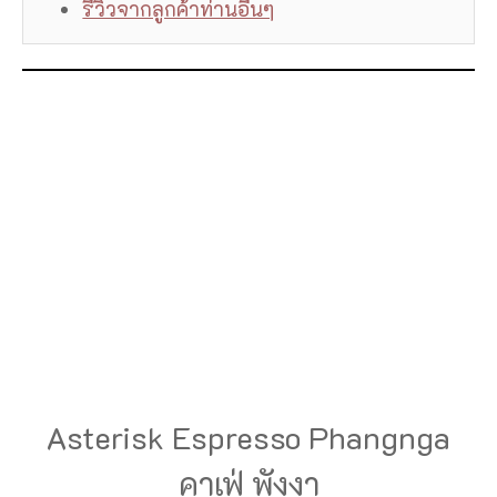
รีวิวจากลูกค้าท่านอื่นๆ
Asterisk Espresso Phangnga
คาเฟ่ พังงา