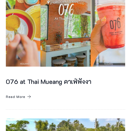
เ
กี่
ย
ว
กั
บ
ป
ร
076 at Thai Mueang คาเฟ่พังงา
ะ
เ
Read More
ท
ศ
ไ
ท