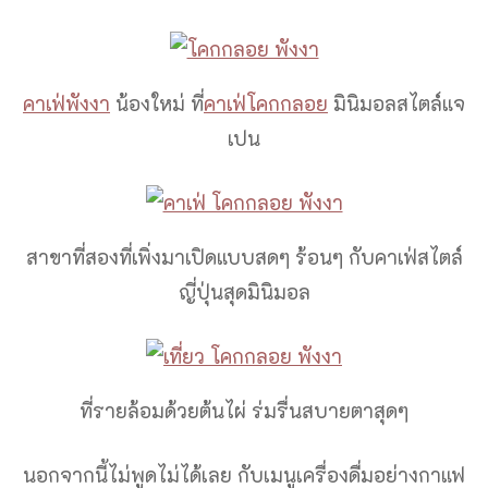
คาเฟ่พังงา
น้องใหม่ ที่
คาเฟ่โคกกลอย
มินิมอลสไตล์แจ
เปน
สาขาที่สองที่เพิ่งมาเปิดแบบสดๆ ร้อนๆ กับคาเฟ่สไตล์
ญี่ปุ่นสุดมินิมอล
ที่รายล้อมด้วยต้นไผ่ ร่มรื่นสบายตาสุดๆ
นอกจากนี้ไม่พูดไม่ได้เลย กับเมนูเครื่องดื่มอย่างกาแฟ