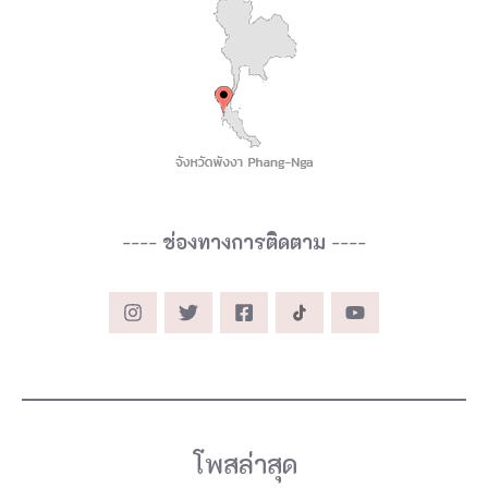
า
พ
ถ่
า
ย
ย
อ
----
ช่องทางการติดตาม
----
ด
นิ
ย
ม
1
0
โพสล่าสุด
อั