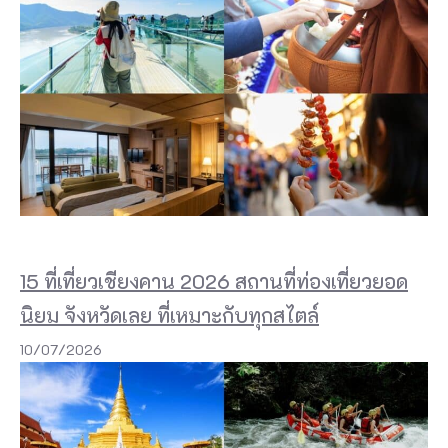
ศ
ไ
ท
ย
กั
บ
ผู้
อ่
15 ที่เที่ยวเชียงคาน 2026 สถานที่ท่องเที่ยวยอด
า
น
นิยม จังหวัดเลย ที่เหมาะกับทุกสไตล์
ข
10/07/2026
อ
ง
เ