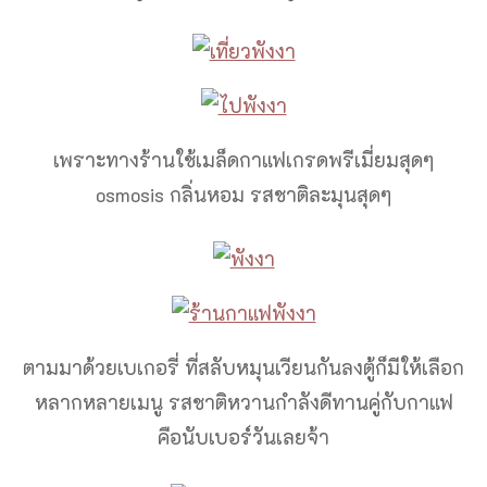
เพราะทางร้านใช้เมล็ดกาแฟเกรดพรีเมี่ยมสุดๆ
osmosis กลิ่นหอม รสชาติละมุนสุดๆ
ตามมาด้วยเบเกอรี่ ที่สลับหมุนเวียนกันลงตู้ก็มีให้เลือก
หลากหลายเมนู รสชาติหวานกำลังดีทานคู่กับกาแฟ
คือนับเบอร์วันเลยจ้า