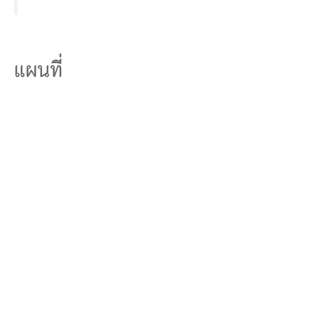
แผนที่