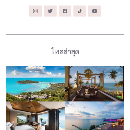
ก
า
ะ
ที่
แ
โพสล่าสุด
ห
ล
ม
ห
า
ด
เ
ก
า