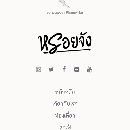
ะ
ย
า
ว
ใ
ห
ญ่
ต
า
ม
หน้าหลัก
ที่
เกี่ยวกับเรา
แ
ท่องเที่ยว
ห
ล
คาเฟ่