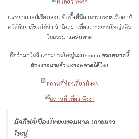
บรรยากาศก็เงียบสงบ อีกทั้งที่นี่สามารถพายเรือคายั
คได้ด้วย เรียกได้ว่า ถ้าใครมาเที่ยวเกาะยาวใหญ่แล้ว
ไม่แวะมาแหลมหาด
ถือว่ามาไม่ถึงเกาะยาวใหญ่นะ
Unseen สวยขนาดนี้
ต้องเเวะมาเเล้วนะจะพลาดได้ไง!!
มัลดีฟส์เมืองไทยแหลมหาด เกาะยาว
ใหญ่