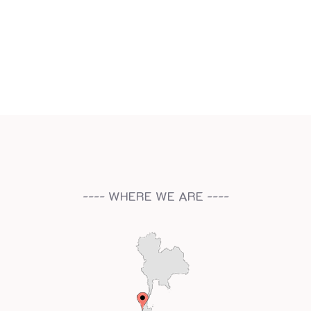
จ
พื้
น
ที่
แ
ห
ล
ม
ห
---- WHERE WE ARE ----
า
ด
เ
ก
า