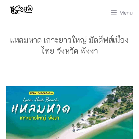
Skip
Menu
to
content
แหลมหาด เกาะยาวใหญ่ มัลดีฟส์เมือง
ไทย จังหวัด พังงา