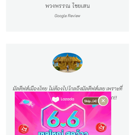
า
พวงพรรณ ไชยเสน
ว
Google Review
ใ
ห
ญ่
ป
ล
า
ย
มัลดีฟส์เมืองไทย ไม่ต้องไปไกลถึงมัลดีฟส์เลย เพราะที่
อ่
นี่คือเกาะยาวใหญ่ พังงาที่สวยไม่เเพ้ที่ใดในโลก!!
×
า
ว
พั
Khing Sivaporn
ง