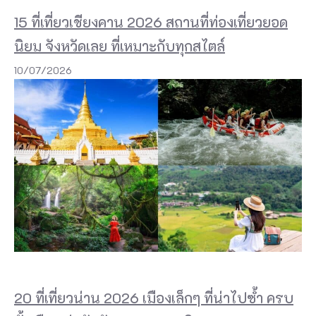
ง
15 ที่เที่ยวเชียงคาน 2026 สถานที่ท่องเที่ยวยอด
วั
นิยม จังหวัดเลย ที่เหมาะกับทุกสไตล์
น
10/07/2026
รี
ส
อ
ร์
ท
ส่
ว
น
ใ
ห
20 ที่เที่ยวน่าน 2026 เมืองเล็กๆ ที่น่าไปซ้ำ ครบ
ญ่