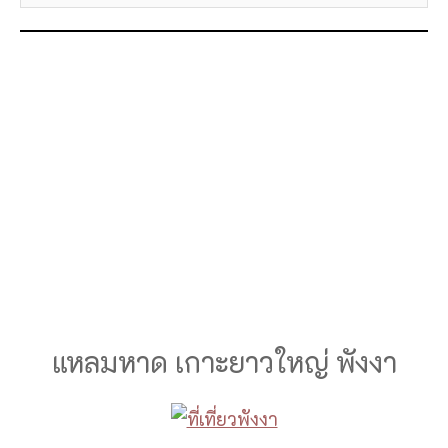
แหลมหาด เกาะยาวใหญ่ พังงา