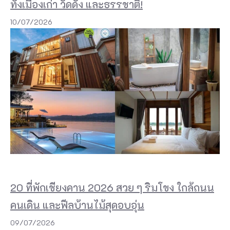
ทั้งเมืองเก่า วัดดัง และธรรชาติ!
ใ
10/07/2026
น
เ
ก
า
ะ
ย
า
ว
น้
อ
20 ที่พักเชียงคาน 2026 สวย ๆ ริมโขง ใกล้ถนน
ย
จั
คนเดิน และฟีลบ้านไม้สุดอบอุ่น
ด
09/07/2026