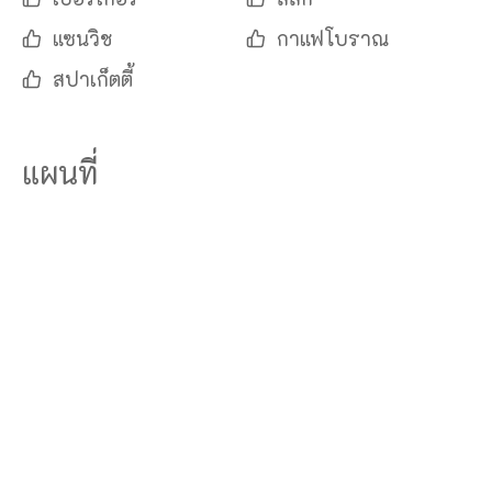
แซนวิช
กาแฟโบราณ
สปาเก็ตตี้
แผนที่