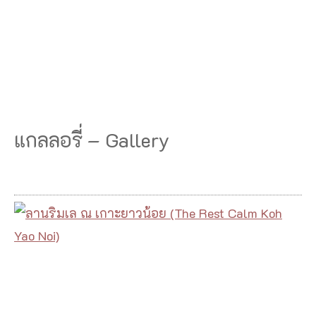
แกลลอรี่ – Gallery
ล
า
น
ริ