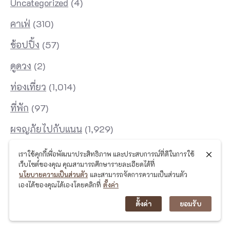
Uncategorized
(4)
ค
ล
คาเฟ่
(310)
า
ช้อปปิ้ง
(57)
ย
ดูดวง
(2)
ไ
ท่องเที่ยว
(1,014)
ด้
ต
ที่พัก
(97)
า
ผจญภัยไปกับแนน
(1,929)
ม
รวมร้านอาหารเด็ด ในจังหวัดพังงา
(417)
ต้
เราใช้คุกกี้เพื่อพัฒนาประสิทธิภาพ และประสบการณ์ที่ดีในการใช้
เว็บไซต์ของคุณ คุณสามารถศึกษารายละเอียดได้ที่
อ
รวมร้านอาหารเด็ด ในจังหวัดภูเก็ต
(324)
นโยบายความเป็นส่วนตัว
และสามารถจัดการความเป็นส่วนตัว
ง
เองได้ของคุณได้เองโดยคลิกที่
ตั้งค่า
ไลฟ์สไตล์
(49)
ก
ตั้งค่า
ยอมรับ
า