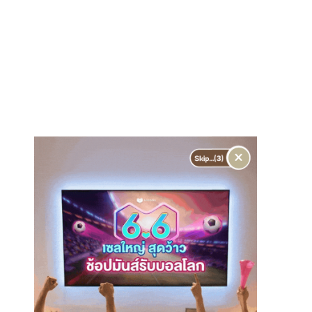
ม
เ
ล
ณ
เ
ก
×
า
ะ
ย
า
ว
น้