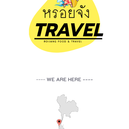
น้
อ
ย
ที่
พั
ก
ย
า
ว
----
WE ARE HERE ----
เ
ป็
น
เ
ก