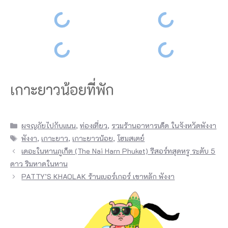
เกาะยาวน้อยที่พัก
เ
Categories
ผจญภัยไปกับแนน
,
ท่องเที่ยว
,
รวมร้านอาหารเด็ด ในจังหวัดพังงา
ก
Tags
พังงา
,
เกาะยาว
,
เกาะยาวน้อย
,
โฮมสเตย์
า
เดอะในหานภูเก็ต (The Nai Harn Phuket) รีสอร์ทสุดหรู ระดับ 5
ดาว ริมหาดในหาน
ะ
PATTY’S KHAOLAK ร้านเบอร์เกอร์ เขาหลัก พังงา
ย
า
ว