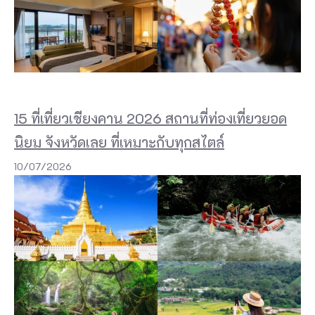
ส
ว
ย
ง
า
15 ที่เที่ยวเชียงคาน 2026 สถานที่ท่องเที่ยวยอด
ม
นิยม จังหวัดเลย ที่เหมาะกับทุกสไตล์
ข
อ
10/07/2026
ง
อ่
า
ว
พั
ง