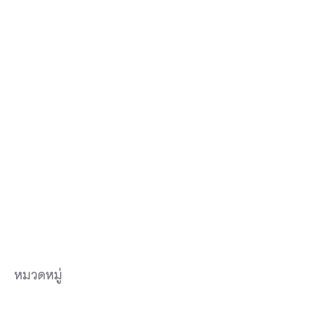
เ
ค
ลื่
อ
น
ไ
ห
ว
ห
รื
อ
ผ่
หมวดหมู่
อ
น