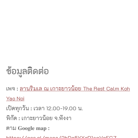
ข้อมูลติดต่อ
เพจ :
ลานริมเล ณ เกาะยาวน้อย The Rest Calm Koh
Yao Noi
เปิดทุกวัน : เวลา 12.00-19.00 น.
พิกัด : เกาะยาวน้อย จ.พังงา
ตาม 𝐆𝐨𝐨𝐠𝐥𝐞 𝐦𝐚𝐩 :
https://goo.gl/maps/2hDc5YXcP1agVqEG7