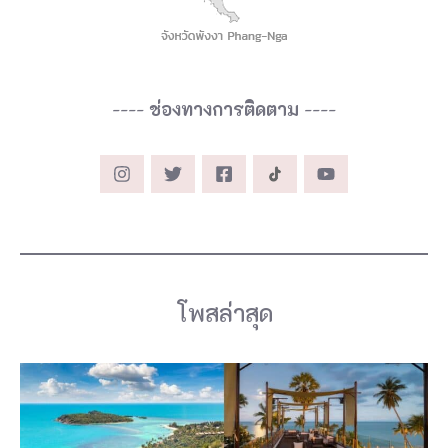
า
ะ
ย
า
----
ช่องทางการติดตาม
----
ว
น้
อ
ย
ที่
พั
โพสล่าสุด
ก
แ
ฝ
ด