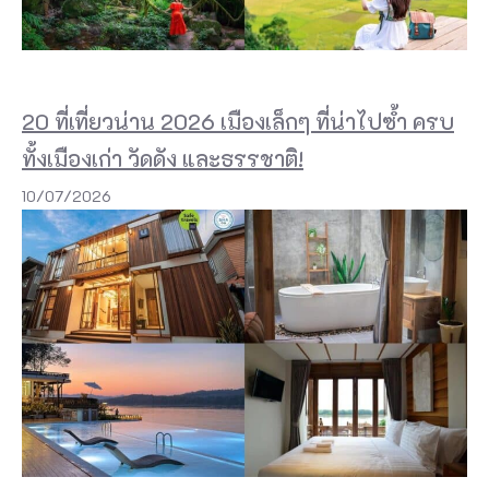
ง
า
ซึ่
ง
20 ที่เที่ยวน่าน 2026 เมืองเล็กๆ ที่น่าไปซ้ำ ครบ
มี
ทั้งเมืองเก่า วัดดัง และธรรชาติ!
หิ
10/07/2026
น
หิ
น
ปู
น
แ
ล
ะ