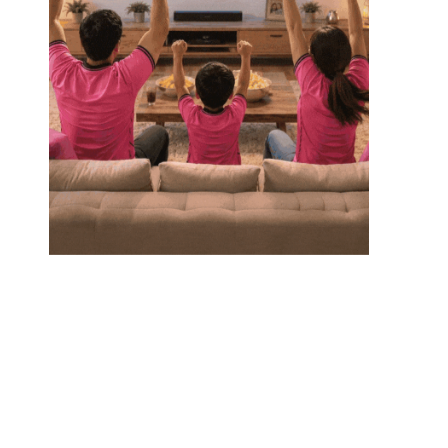
อ
ย
(
T
h
e
R
e
s
t
C
a