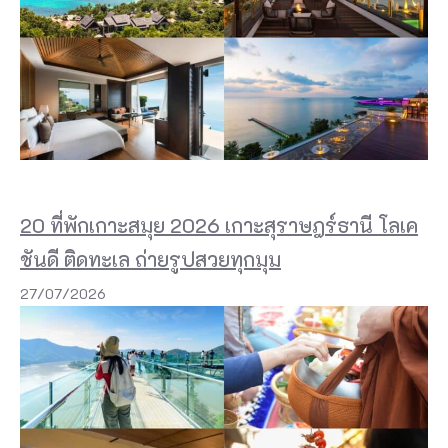
ที่
ซ่
อ
น
ตั
ว
อ
20 ที่พักเกาะสมุย 2026 เกาะสุราษฎร์ธานี โลเค
ยู่
ชันดี ติดทะเล ถ่ายรูปสวยทุกมุม
ใ
27/07/2026
น
ผื
น
น้ำ
ที่