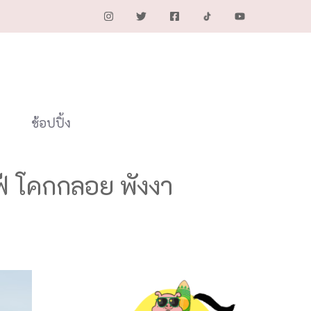
ช้อปปิ้ง
ฟ่ โคกกลอย พังงา