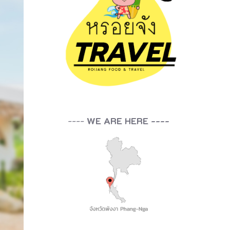
----
WE ARE HERE ----