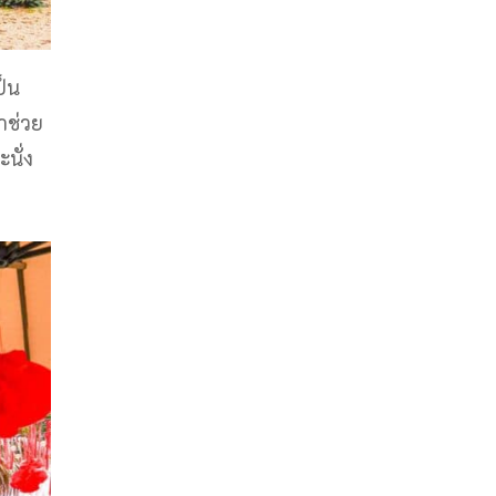
็น
าช่วย
นั่ง