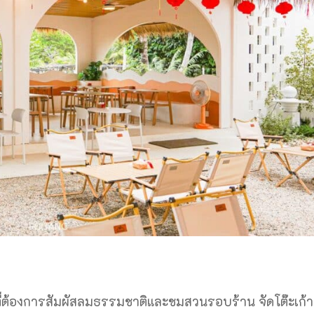
ี่ต้องการสัมผัสลมธรรมชาติและชมสวนรอบร้าน จัดโต๊ะเก้าอ