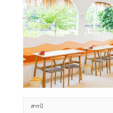
สารบั