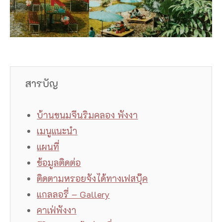
สารบัญ
บ้านขนมจีนริมคลอง พังงา
เมนูแนะนำ
แผนที่
ข้อมูลติดต่อ
ติดตามหรอยจังได้ทางเฟสบุ๊ค
แกลลอรี่ – Gallery
คาเฟ่พังงา