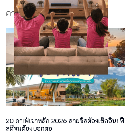
คาเฟ่พังงา
ใ
น
เ
ดื
อ
น
สิ
ง
ห
า
20 คาเฟ่เขาหลัก 2026 สายชิลต้องเช็กอิน! ฟี
ค
ลดีจนต้องบอกต่อ