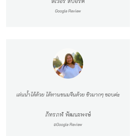
ลิเวอร์ สปอร์ต
ป
ด
Google Review
อำ
เ
ภ
อ
ห
รื
อ
อำ
เล่นน้ำได้ด้วย ได้ทานขนมจีนด้วย ชิวมากๆ ชอบค่ะ
เ
ภ
ภัทรภฬ พัฒนะพงษ์
อ
อGoogle Review
ซึ่