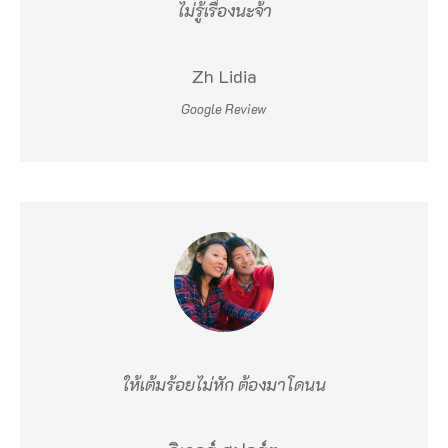
พั
ไม่รู้เรื่องนะจ้า
ง
ง
Zh Lidia
า
Google Review
แ
บ่
ง
อ
อ
ก
เ
ป็
ให้เต้มร้อยไม่หัก ต้องมาโดนน
น
แ