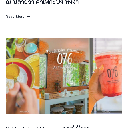
ณ ปลายวา คาเฟ่กะปง พังงา
ช
า
Read More
ติ
แ
ล
ะ
ใ
น
เ
มื
อ
ง
พั
ง