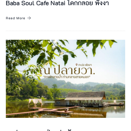
ศ
Baba Soul Cafe Natai โคกกลอย พังงา
ใ
Read More
ห้
เ
ป็
น
อุ
ท
ย
า
น
แ
ห่
ง