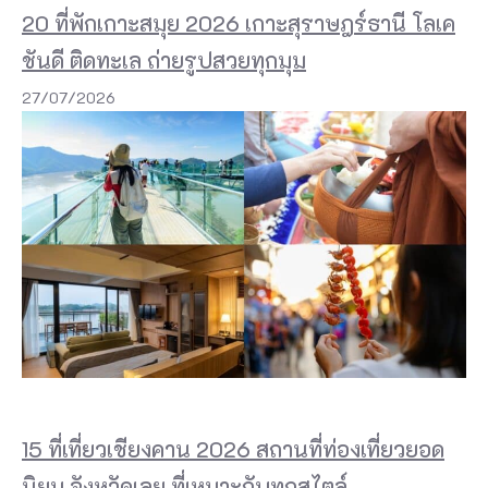
ล
20 ที่พักเกาะสมุย 2026 เกาะสุราษฎร์ธานี โลเค
ะ
ชันดี ติดทะเล ถ่ายรูปสวยทุกมุม
อุ
27/07/2026
ท
ย
า
น
แ
ห่
ง
ช
า
ติ
15 ที่เที่ยวเชียงคาน 2026 สถานที่ท่องเที่ยวยอด
ท
นิยม จังหวัดเลย ที่เหมาะกับทุกสไตล์