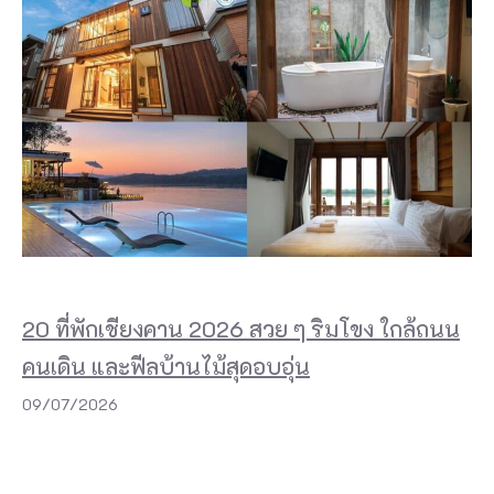
เ
ป็
น
ถ
น
น
ส
า
ย
ห
20 ที่พักเชียงคาน 2026 สวย ๆ ริมโขง ใกล้ถนน
ลั
คนเดิน และฟีลบ้านไม้สุดอบอุ่น
ก
09/07/2026
ที่
บ้