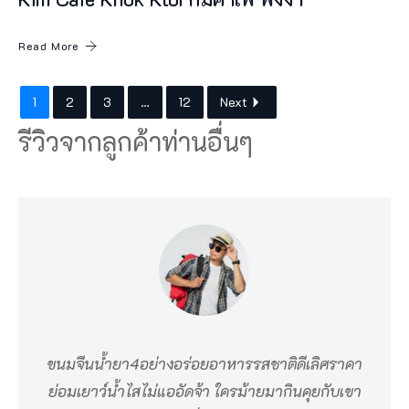
ใ
ห
Read More
ม่
คื
1
2
3
…
12
Next
อ
รีวิวจากลูกค้าท่านอื่นๆ
เ
ก
า
ะ
ก
อ
ม่
ว
ขนมจีนน้ำยา4อย่างอร่อยอาหารรสชาติดีเลิศราคา
ง
ย่อมเยาว์น้ำไสไม่แออัดจ้า ใครม้ายมากินคุยกับเขา