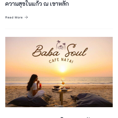
ะ
ความสุขในแก้ว ณ เขาหลัก
นี้
Read More
ไ
ด้
รั
บ
ก
า
ร
ป
ร
ะ
ก
า