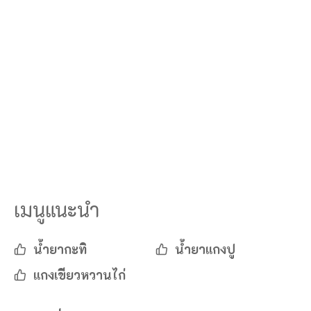
เมนูแนะนำ
น้ำยากะทิ
น้ำยาแกงปู
แกงเขียวหวานไก่