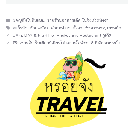
ง
แ
Categories
บ่
ผจญภัยไปกับแนน
,
รวมร้านอาหารเด็ด ในจังหวัดพังงา
Tags
ตะกั่วป่า
,
ท้ายเหมือง
,
น้ำตกพังงา
,
พังงา
,
ร้านอาหาร
,
เขาหลัก
ง
CAFE DAY & NIGHT of Phuket and Restaurant ภูเก็ต
อ
รีวิวเขาหลัก วันเดียวก็เที่ยวได้ เขาหลักพังงา 8 ที่เที่ยวเขาหลัก
อ
ก
ไ
ป
อี
ก
โ
ด
ย