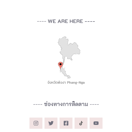
เ
มื
อ
----
WE ARE HERE ----
ง
พั
ง
ง
า
ไ
ท
ย
----
ช่องทางการติดตาม
----
เ
มื
อ