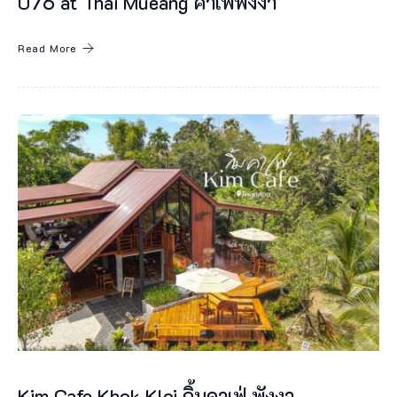
076 at Thai Mueang คาเฟ่พังงา
ง
า
Read More
มี
ร้
า
น
อ
า
ห
า
ร
แ
ห่
ง
Kim Cafe Khok Kloi กิ้มคาเฟ่ พังงา