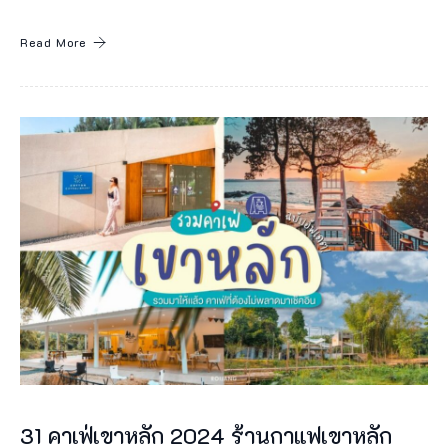
ม
พ
Read More
.
ศ
.
2
5
3
4
ห
มู่
เ
ก
า
31 คาเฟ่เขาหลัก 2024 ร้านกาแฟเขาหลัก