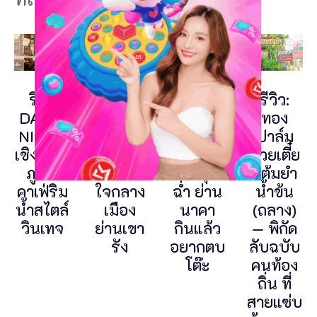
รีวิว
ACHA
ข้าวมัน
รีวิว:
DAY &
ภูเก็ต
ไก่
ทอง
NIGHT
ร้านชา
สิงคโปร์
ปาล์ม
เชิงทะเล
จีน
ภูเก็ต
ก๋วยเตี๋ย
ภูเก็ต
ดีไซน์เก๋
เนื้อนุ่ม
วต้มยำ
คาเฟ่ริม
ใจกลาง
ฉ่ำ ย่าน
น้ำข้น
น้ำสไตล์
เมือง
นาคา
(ถลาง)
วินเทจ
ย่านเขา
กินแล้ว
— พิกัด
รัง
อยากตบ
ลับฉบับ
โต๊ะ
คนท้อง
ถิ่น ที่
สายแซ่บ