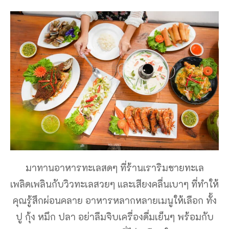
มาทานอาหารทะเลสดๆ ที่ร้านเราริมชายทะเล
เพลิดเพลินกับวิวทะเลสวยๆ และเสียงคลื่นเบาๆ ที่ทำให้
คุณรู้สึกผ่อนคลาย อาหารหลากหลายเมนูให้เลือก ทั้ง
ปู กุ้ง หมึก ปลา อย่าลืมจิบเครื่องดื่มเย็นๆ พร้อมกับ