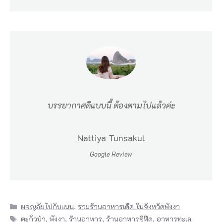
บรรยากาศดีแบบนี้ ต้องตามไปแล้วค่ะ
Nattiya Tunsakul
Google Review
Categories
ผจญภัยไปกับแนน
,
รวมร้านอาหารเด็ด ในจังหวัดพังงา
Tags
ตะกั่วป่า
,
พังงา
,
ร้านอาหาร
,
ร้านอาหารซีฟู๊ด
,
อาหารทะเล