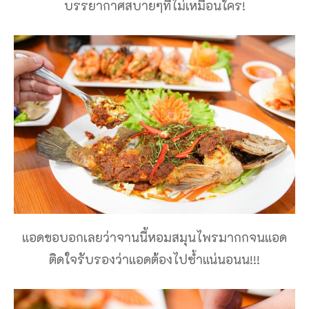
บรรยากาศสบายๆที่ไม่เหมือนใคร!
แอดขอบอกเลยว่าจานนี้หอมสมุนไพรมากกจนแอด
ติดใจรับรองว่าแอดต้องไปซ้ำแน่นอนน!!!