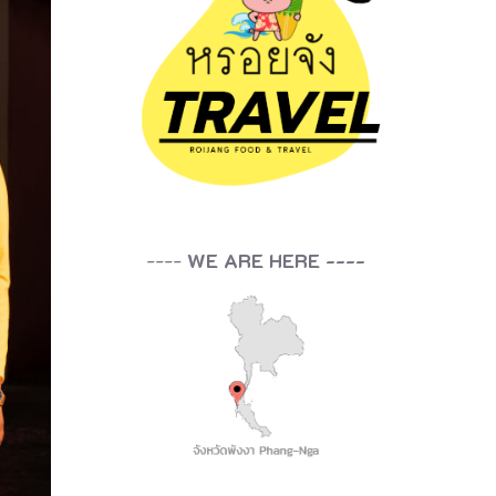
----
WE ARE HERE ----