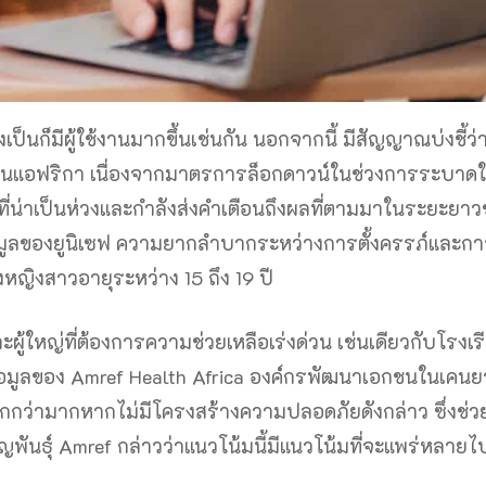
เป็นก็มีผู้ใช้งานมากขึ้นเช่นกัน นอกจากนี้ มีสัญญาณบ่งชี้ว
เทศในแอฟริกา เนื่องจากมาตรการล็อกดาวน์ในช่วงการระบาด
ุที่น่าเป็นห่วงและกำลังส่งคำเตือนถึงผลที่ตามมาในระยะยา
้อมูลของยูนิเซฟ ความยากลำบากระหว่างการตั้งครรภ์และก
ญิงสาวอายุระหว่าง 15 ถึง 19 ปี
ะผู้ใหญ่ที่ต้องการความช่วยเหลือเร่งด่วน เช่นเดียวกับโรงเร
้อมูลของ Amref Health Africa องค์กรพัฒนาเอกชนในเคนยา
มากกว่ามากหากไม่มีโครงสร้างความปลอดภัยดังกล่าว ซึ่งช่ว
ันธุ์ Amref กล่าวว่าแนวโน้มนี้มีแนวโน้มที่จะแพร่หลายไป