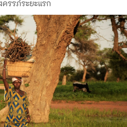
้งครรภ์ระยะแรก