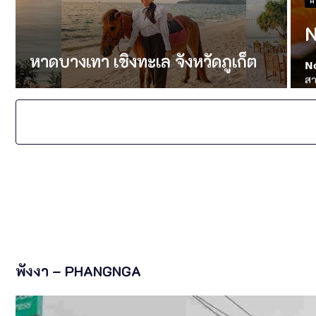
ผ
N
หาดบางเทา เชิงทะเล จังหวัดภูเก็ต
𝗡
สา
พังงา – PHANGNGA