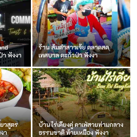
and
ร้าน ส้มตำสาวเจ้ย ตลาดสด
่า พังงา
เทศบาล ตะกั่วป่า พังงา
ี๋ยวสูตร
บ้านไร่เคียงคู่ คาเฟ่สวยท่ามกลาง
งงา
ธรรมชาติ ท้ายเหมือง พังงา