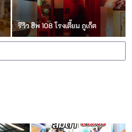
รีวิว ฮิพ 108 โรงเตี้ยม ภูเก็ต