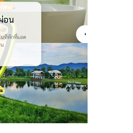
จีน คัด
จังหวัด
จนบุรี
ผ่อน
นภูเก็ต
นไปด้วยความ
นที่พักที่แอด
ี่ยวทองผาภูมิ
ักจังหวัดตาก
าวัดศาลเจ้า
อั้น!!
นค่ะ
นิยม
าน
ป