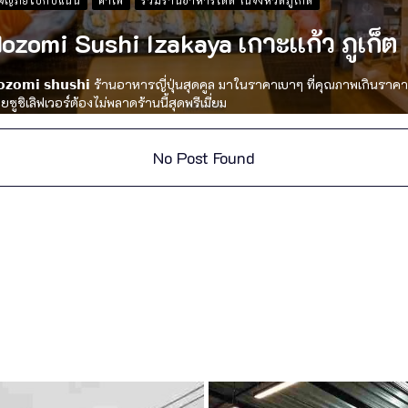
จญภัยไปกับแนน
คาเฟ่
รวมร้านอาหารเด็ด ในจังหวัดภูเก็ต
ozomi Sushi Izakaya เกาะเเก้ว ภูเก็ต
𝗼𝘇𝗼𝗺𝗶 𝘀𝗵𝘂𝘀𝗵𝗶 ร้านอาหารญี่ปุ่นสุดคูล มาในราคาเบาๆ ที่คุณภาพเกินราคา
ยซูชิเลิฟเวอร์ต้องไม่พลาดร้านนี้สุดพรีเมี่ยม
No Post Found