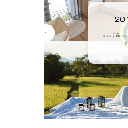
19 วัด
12 ที่
20 ที
20 
เปรมปร
เปรมปรีดา 
รวม ที่พักดอ
รวม ที่พักทอ
รวม ที่พักอ
รวม วัดศาล
อร่อย
ที่
ใกล
อ