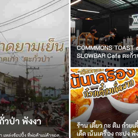
COMMMONS TOAST 
SLOWBAR Cafe ตะกั่วป
่วป่า พังงา
ร้าน เตี๋ยว กะ ติม ก๋วยเต
เด็ด เน้นเครื่อง กะปง พั
แหล่งช้อปปิ้ง ที่พ่อค้าแม่ค้าจอด