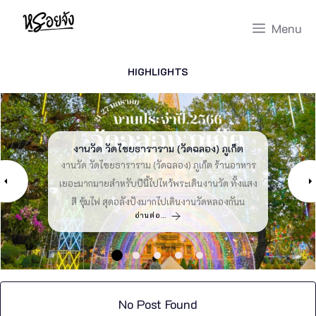
Skip
Menu
to
content
HIGHLIGHTS
40 ร้านอาหารเซ็นทรัลแจ้งวัฒนะ 2026 ตามมา
สนามหลวง 2 – 2026 ที่เที่ยวกรุงเทพ [สิงหาคม
งานวัด วัดไชยธาราราม (วัดฉลอง) ภูเก็ต
บ้านฮักมั่น ร้านชา คุระบุรี พังงา
ส้มตำหัวไม้ ร้านอาหาร ภูเก็ต
เลย [สิงหาคม 2026]
2026]
งานวัด วัดไชยธาราราม (วัดฉลอง) ภูเก็ต ร้านอาหาร
ชวนกิน ส้มตำหัวไม้ กับส้มตำร้านเด็ดถนนเจ้าฟ้า ร้าน
บ้านฮักมั่น ชาไทย ร้านชาในอำเภอคุระบุรี พังงา ที่
รีวิว สนามหลวง 2 มา สนามหลวง 2 ต้นไม้ ที่เที่ยว
รวม ร้านอาหารเซ็นทรัลแจ้งวัฒนะ มา เซ็นทรัล
เยอะมากมายสำหรับปีนี้ไปไหว้พระเดินงานวัด ทั้งแสง
อาหารภูเก็ต ที่มีเมนูเยอะแยะมากมายให้เลือกทานคุ้ม
ตกแต่งร้านสไตล์ล้านนาน่ารักเหมือนยกเอาความเป็น
แจ้งวัฒนะร้านอาหาร ร้านอาหารในเซ็นทรัล ร้าน
กรุงเทพ แห่งใหม่ สนามหลวง2ล่าสุด ที่เที่ยวใกล้
สี ซุ้มไฟ สุดอลังปังมากไปเดินงานวัดหลองกันน
ค่าคุ้มราคาบอกเลย หรอยจังพาไปแซ๊บซี๊ดกัน
เหนือ มาแอ่วฟีลเหนือได้ที่ฮักมั่นชาไทยไปกัน
อาหาร Central แจ้งวัฒนะ เอามาให้ฟินกันจุกๆ
กรุงเทพ เอามาให้วางแผนแล้ว
อ่านต่อ…
อ่านต่อ…
อ่านต่อ…
อ่านต่อ…
อ่านต่อ…
No Post Found