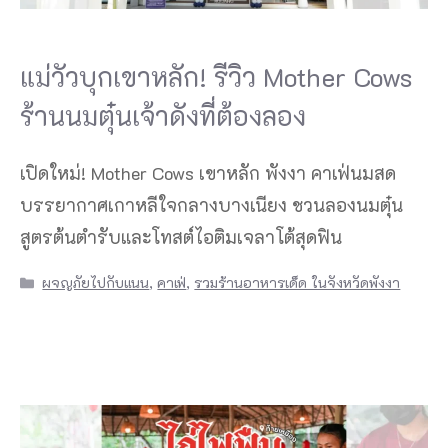
แม่วัวบุกเขาหลัก! รีวิว Mother Cows
ร้านนมตุ๋นเจ้าดังที่ต้องลอง
เปิดใหม่! Mother Cows เขาหลัก พังงา คาเฟ่นมสด
บรรยากาศเกาหลีใจกลางบางเนียง ชวนลองนมตุ๋น
สูตรต้นตำรับและโทสต์ไอติมเจลาโต้สุดฟิน
Categories
ผจญภัยไปกับแนน
,
คาเฟ่
,
รวมร้านอาหารเด็ด ในจังหวัดพังงา