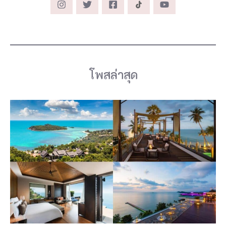
โพสล่าสุด