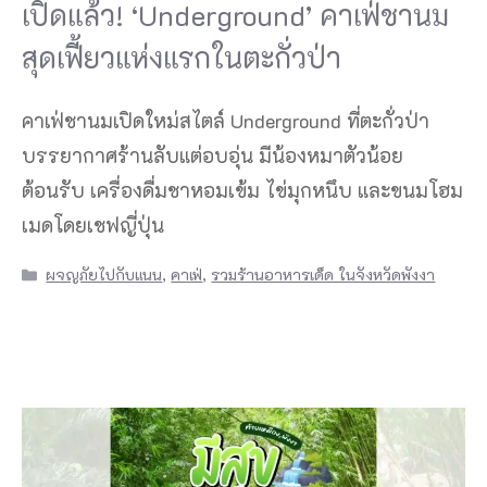
เปิดแล้ว! ‘Underground’ คาเฟ่ชานม
สุดเฟี้ยวแห่งแรกในตะกั่วป่า
คาเฟ่ชานมเปิดใหม่สไตล์ Underground ที่ตะกั่วป่า
บรรยากาศร้านลับแต่อบอุ่น มีน้องหมาตัวน้อย
ต้อนรับ เครื่องดื่มชาหอมเข้ม ไข่มุกหนึบ และขนมโฮม
เมดโดยเชฟญี่ปุ่น
Categories
ผจญภัยไปกับแนน
,
คาเฟ่
,
รวมร้านอาหารเด็ด ในจังหวัดพังงา