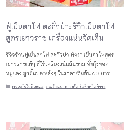
ฟู่เย็นตาโฟ ตะกั่วป่า: รีวิวเย็นตาโฟ
สูตรเยาวราช เครื่องแน่นจัดเต็ม
รีวิวร้านฟู่เย็นตาโฟ ตะกั่วป่า พังงา เย็นตาโฟสูตร
เยาวราชแท้ๆ ที่ให้เครื่องแน่นล้นชาม ทั้งกุ้งทอด
หมูแดง ลูกชิ้นปลาเด้งๆ ในราคาเริ่มต้น 60 บาท
Categories
ผจญภัยไปกับแนน
,
รวมร้านอาหารเด็ด ในจังหวัดพังงา