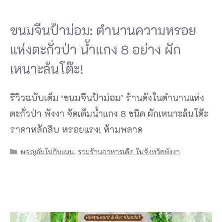
ขนมจีนป้าม่อม: ตำนานความหรอย
แห่งตะกั่วป่า น้ำแกง 8 อย่าง ผัก
เหนาะล้นโต๊ะ!
รีวิวฉบับเต็ม ‘ขนมจีนป้าม่อม’ ร้านดังในตำนานแห่ง
ตะกั่วป่า พังงา จัดเต็มน้ำแกง 8 ชนิด ผักเหนาะล้นโต๊ะ
ราคาหลักสิบ หรอยแรง! ห้ามพลาด
Categories
ผจญภัยไปกับแนน
,
รวมร้านอาหารเด็ด ในจังหวัดพังงา