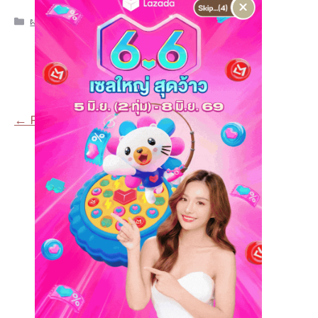
×
Categories
ผจญภัยไปกับแนน
,
รวมร้านอาหารเด็ด ในจังหวัดพังงา
Page
Page
Page
Page
←
Previous
1
2
3
…
42
Next
→