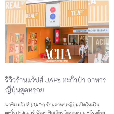
รีวิวร้านแจ้ปส์ JAPs ตะกั่วป่า อาหาร
ญี่ปุ่นสุดหรอย
พาชิม แจ้ปส์ (JAPs) ร้านอาหารญี่ปุ่นเปิดใหม่ใน
ตะกั่วป่าสแควร์ พังงา ฟีลเกียวโตสุดละมุน ชูโรงด้วย