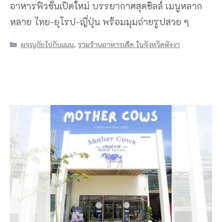
อาหารฟิวชั่นเปิดใหม่ บรรยากาศสุดชิลล์ เมนูหลาก
หลาย ไทย-ยุโรป-ญี่ปุ่น พร้อมมุมถ่ายรูปสวย ๆ
Categories
ผจญภัยไปกับแนน
,
รวมร้านอาหารเด็ด ในจังหวัดพังงา