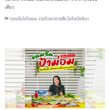
เดียว
Categories
ผจญภัยไปกับแนน
,
รวมร้านอาหารเด็ด ในจังหวัดพังงา