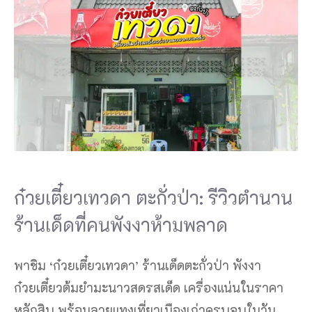
ก๋วยเตี๋ยวเทวดา ตะกั่วป่า: รีวิวตำนาน
ร้านเด็ดที่คนพังงาห้ามพลาด
พาชิม ‘ก๋วยเตี๋ยวเทวดา’ ร้านเด็ดตะกั่วป่า พังงา
ก๋วยเตี๋ยวต้มยำมะนาวสดรสเด็ด เครื่องแน่นในราคา
หลักสิบ พร้อมลายแทงเที่ยวเมืองเก่าครบจบในวัน