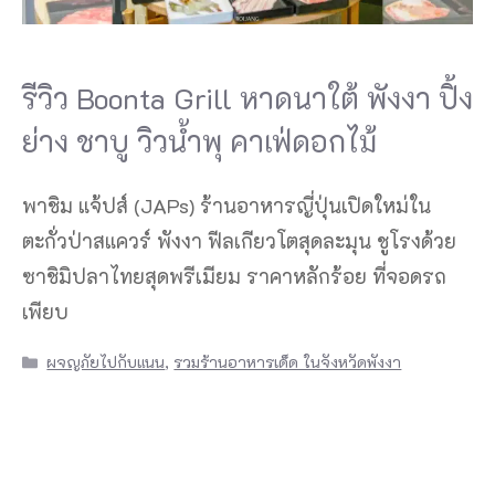
รีวิว Boonta Grill หาดนาใต้ พังงา ปิ้ง
ย่าง ชาบู วิวน้ำพุ คาเฟ่ดอกไม้
พาชิม แจ้ปส์ (JAPs) ร้านอาหารญี่ปุ่นเปิดใหม่ใน
ตะกั่วป่าสแควร์ พังงา ฟีลเกียวโตสุดละมุน ชูโรงด้วย
ซาชิมิปลาไทยสุดพรีเมียม ราคาหลักร้อย ที่จอดรถ
เพียบ
Categories
ผจญภัยไปกับแนน
,
รวมร้านอาหารเด็ด ในจังหวัดพังงา