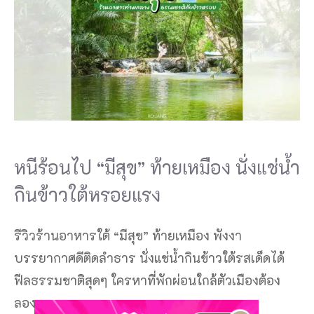
หนีร้อนไป “มีสุข” ท้ายเหมือง นั่งแช่น้ำ
กินข้าวใต้หรอยแรง
รีวิวร้านอาหารใต้ “มีสุข” ท้ายเหมือง พังงา
บรรยากาศดีติดลำธาร นั่งแช่น้ำกินข้าวใต้รสเด็ดได้
ฟีลธรรมชาติสุดๆ ใครหาที่พักผ่อนใกล้ตัวเมืองต้อง
ลอง