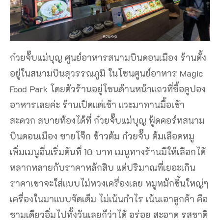
ก๋วยจั๊บแม่บุญ ศูนย์อาหารสนามบินดอนเมือง ร้านตั้ง
อยู่ในสนามบินสุวรรณภูมิ ในโซนศูนย์อาหาร Magic
Food Park โดยตัวร้านอยู่โซนด้านหน้าแถวที่ซื้อคูปอง
อาหารเลยค่ะ ร้านเปิดแต่เช้า แวะมาทานมื้อเช้า
สะดวก สบายท้องได้ที่ ก๋วยจั๊บแม่บุญ ฟู้ดคอร์ทสนาม
บินดอนเมือง
ขายโจ๊ก ข้าวต้ม ก๋วยจั๊บ ต้มเลือดหมู
เพิ่มเมนูอื่นเริ่มต้นที่ 10 บาท เมนูทางร้านมีให้เลือกได้
หลากหลายกับราคาหลักสิบ แต่ปริมาณที่เยอะเกิน
ราคาเขาจะใส่แบบไม่หวงเครื่องเลย หมูหมักชิ้นใหญ่ๆ
เครื่องในมาแบบจัดเต็ม ไม่เน้นกำไร เน้นเอาลูกค้า คือ
ชามเดียวอิ่มไปทั้งวันเลยก็ว่าได้ อร่อย สะอาด รสชาติ