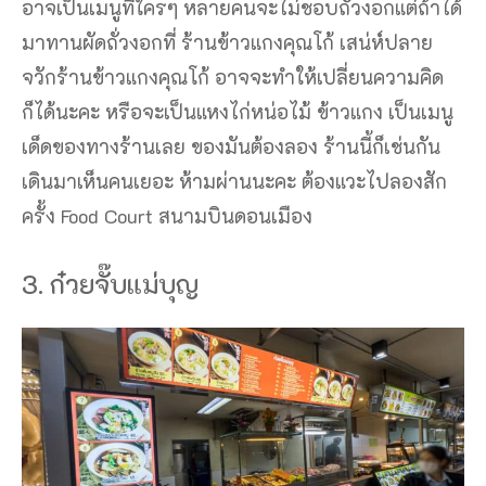
อาจเป็นเมนูที่ใครๆ หลายคนจะไม่ชอบถั่วงอกแต่ถ้าได้
มาทานผัดถั่วงอกที่ ร้านข้าวแกงคุณโก้ เสน่ห์ปลาย
จวักร้านข้าวแกงคุณโก้ อาจจะทำให้เปลี่ยนความคิด
ก็ได้นะคะ หรือจะเป็นแหงไก่หน่อไม้ ข้าวแกง เป็นเมนู
เด็ดของทางร้านเลย ของมันต้องลอง ร้านนี้ก็เช่นกัน
เดินมาเห็นคนเยอะ ห้ามผ่านนะคะ ต้องแวะไปลองสัก
ครั้ง Food Court สนามบินดอนเมือง
3. ก๋วยจั๊บแม่บุญ