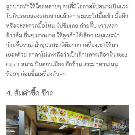
ถูกปากทำให้ใครหลายๆ คนที่มีโอกาสไปสนามบินแวะ
ไปกินรอบสองรอบสามแล้วค่า จะแวะไปมื้อเช้า มื้อดึก
หรือจะสะดวกมื้อไหน ไปชิมเลย ก๋วยจั๊บ เกาเหลา
ข้าวต้ม อื่นๆ มากมาย ให้ลูกค้าได้เลือก เมนูแนะนำ
ก๋วยจั๊บรวม น้ำซุปรสชาติดีมากก เครื่องเขาให้มา
เยอะด้วย ราคาไม่แพงถือว่าเป็นร้านทางเลือกใน Food
Court สนามบินดอนเมือง อีกร้าน แวะมาทานเมนู
ร้อนๆ ก่อนขึ้นเครื่องกันค่า
4. ส้มตำซี๊ด ซ๊าด