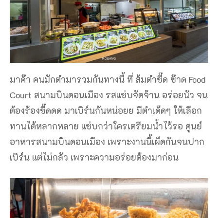
มาค๊า คนมักตำมารวมกันทางนี้ ที่ ส้มตำซี๊ด ซ๊าด Food
Court สนามบินดอนเมือง รสแซ่บจัดจ้าน อร่อยนัว จน
ต้องร้องซี๊ดดด มาเบิร์นกันหน่อยย มีตำเด็ดๆ ให้เลือก
ทานได้หลากหลาย แซ่บกว่าใครเตรียมน้ำไว้รอ ศูนย์
อาหารสนามบินดอนเมือง เพราะงานนี้เผ็ดกันจนปาก
เบิร์น แต่ไม่กลัว เพราะความอร่อยต้องมาก่อน