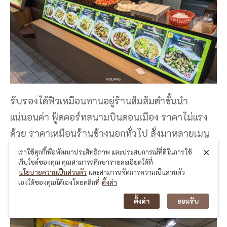
รับรองได้ฟิวเหมือนทานอยู่ร้านส้มส้มตำชั้นนำ
แน่นอนค่า ฟู้ดคอร์ทสนามบินดอนเมือง ราคาไม่แรง
ด้วย ราคาเหมือนร้านข้างนอกทั่วไป สั่งมาหลายเมนู
ได้เลย ทานเสร็จเดินทางไป
ที่เที่ยวใกล้กรุงเทพ
ไปต่อ
เราใช้คุกกี้เพื่อพัฒนาประสิทธิภาพ และประสบการณ์ที่ดีในการใช้
เว็บไซต์ของคุณ คุณสามารถศึกษารายละเอียดได้ที่
แบบชิวๆ ค่า
นโยบายความเป็นส่วนตัว
และสามารถจัดการความเป็นส่วนตัว
เองได้ของคุณได้เองโดยคลิกที่
ตั้งค่า
5. ก๋วยเตี๋ยวไข่สะดุ้งป้าตุ่น
ตั้งค่า
ยอมรับ