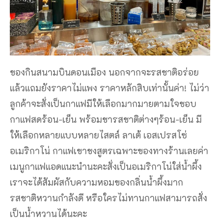
ของกินสนามบินดอนเมือง นอกจากจะรสชาติอร่อย
แล้วแถมยังราคาไม่แพง ราคาหลักสิบเท่านั้นค่า! ไม่ว่า
ลูกค้าจะสั่งเป็นกาแฟมีให้เลือกมากมายตามใจชอบ
กาแฟสดร้อน-เย็น พร้อมชารสชาติต่างๆร้อน-เย็น มี
ให้เลือกหลายแบบหลายไสตล์ ลาเต้ เอสเปรสโซ่
อเมริกาโน่ กาแฟเขาชงสูตรเฉพาะของทางร้านเลยค่า
เมนูกาแฟแอดแนะนำนะคะสั่งเป็นอเมริกาโน่ใส่น้ำผึ้ง
เราจะได้สัมผัสกับความหอมของกลิ่นน้ำผึ้งมาก
รสชาติหวานกำลังดี หรือใครไม่ทานกาแฟสามารถสั่ง
เป็นน้ำหวานได้นะคะ