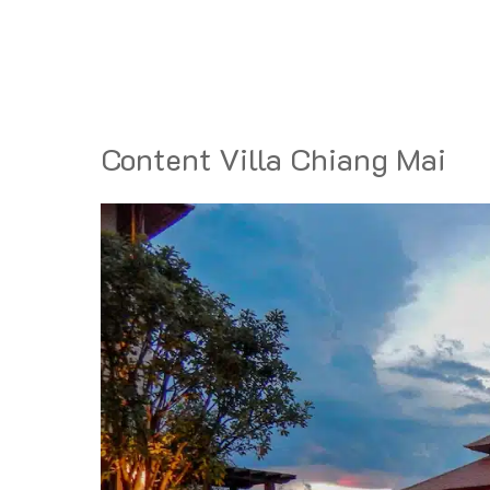
Content Villa Chiang Mai