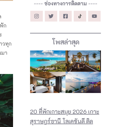
----
ช่องทางการติดตาม
----
ล
พัก
ะ
โพสล่าสุด
าวทุก
ันมา
20 ที่พักเกาะสมุย 2026 เกาะ
สุราษฎร์ธานี โลเคชันดี ติด