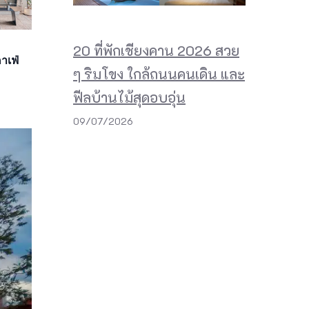
20 ที่พักเชียงคาน 2026 สวย
าเฟ่
ๆ ริมโขง ใกล้ถนนคนเดิน และ
ฟีลบ้านไม้สุดอบอุ่น
09/07/2026