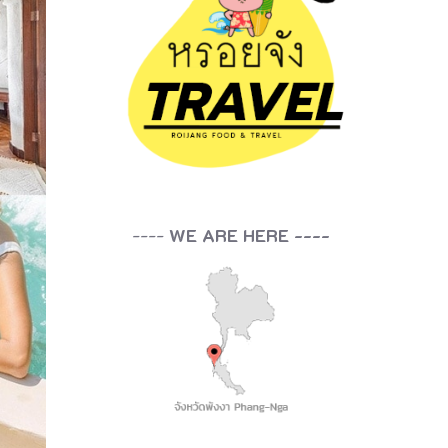
----
WE ARE HERE ----