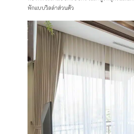
พักแบบวิลล่าส่วนตัว