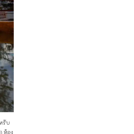
ำหรับ
) ห้อง