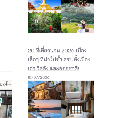
20 ที่เที่ยวน่าน 2026 เมือง
เล็กๆ ที่น่าไปซ้ำ ครบทั้งเมือง
เก่า วัดดัง และธรรชาติ!
10/07/2026