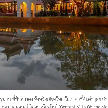
่าน ที่พักหางดง จังหวัดเชียงใหม่ ในราคาที่คุ้มค่าสุดๆ ส
ของ คอนเทนต์ วิลลา เชียงใหม่ (Content Villa Chiang Mai