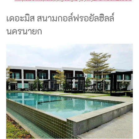
เดอะมิส สนามกอล์ฟรอยัลฮิลล์
นครนายก