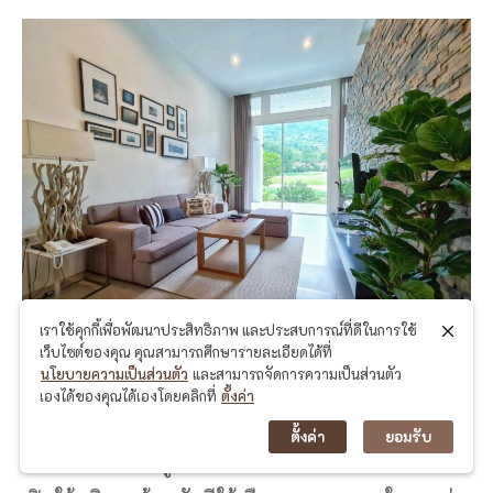
เราใช้คุกกี้เพื่อพัฒนาประสิทธิภาพ และประสบการณ์ที่ดีในการใช้
เว็บไซต์ของคุณ คุณสามารถศึกษารายละเอียดได้ที่
นโยบายความเป็นส่วนตัว
และสามารถจัดการความเป็นส่วนตัว
ที่พักพูลวิลล่านครนายก สวย รายล้อมไปด้วย
เองได้ของคุณได้เองโดยคลิกที่
ตั้งค่า
บรรยากาศป่าเขา เหมาะกับการมาพักผ่อน ที่พัก พูล
ตั้งค่า
ยอมรับ
วิลล่านครนายก ถูกตกแต่งอย่างสวยงามและเรียบง่าย