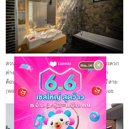
×
สวน และลานระเบียง ที่พักนี้มีสิ่งอำนวยความสะดวก
ต่าง ๆ รวมถึงห้องอาหาร รูมเซอร์วิส และแผนก
ต้อนรับตลอด 24 ชม. ตลอดจนมีอินเทอร์เน็ตไร้สาย
(WiFi) ฟรีทั่วบริเวณที่พัก ตื่นเช้ามาไม่ต้องคิดเยอะ