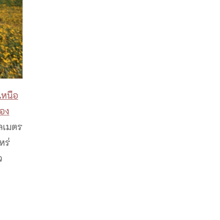
เหนือ
่อง
โลเมตร
หร่
ว