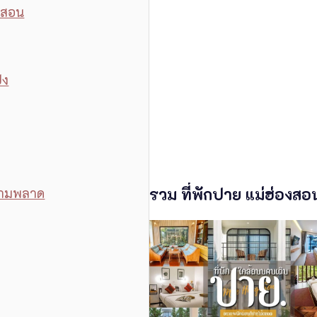
องสอน
ปง
รวม ที่พักปาย แม่ฮ่องสอ
ห้ามพลาด