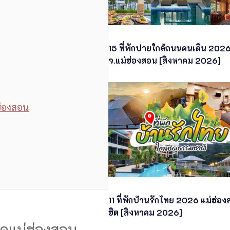
15 ที่พักปายใกล้ถนนคนเดิน 202
จ.แม่ฮ่องสอน [สิงหาคม 2026]
ฮ่องสอน
11 ที่พักบ้านรักไทย 2026 แม่ฮ่อง
ฮิต [สิงหาคม 2026]
วัดแม่ฮ่องสอน