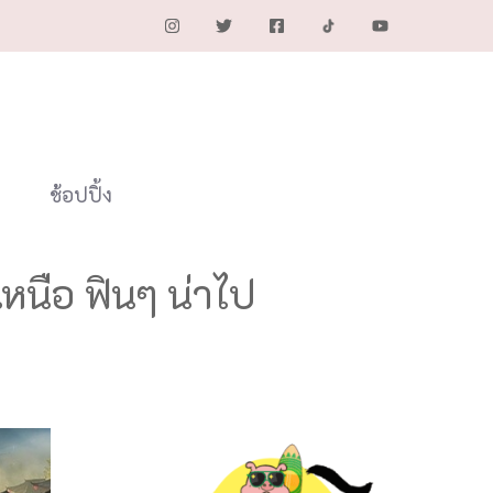
ช้อปปิ้ง
หนือ ฟินๆ น่าไป