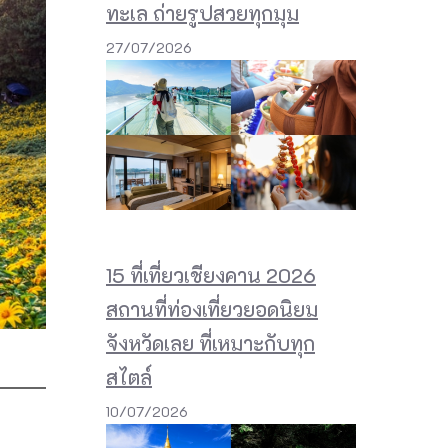
ทะเล ถ่ายรูปสวยทุกมุม
27/07/2026
15 ที่เที่ยวเชียงคาน 2026
สถานที่ท่องเที่ยวยอดนิยม
จังหวัดเลย ที่เหมาะกับทุก
สไตล์
10/07/2026