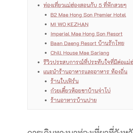
ท่องเที่ยวแม่ฮ่องสอนกับ 5 ที่พักสวยๆ
B2 Mae Hong Son Premier Hotel
MI WO KEZHAN
Imperial Mae Hong Son Resort
Baan Daeng Resort บ้านรักไทย
Chill House Mae Sariang
รีวิวประสบการณ์ที่ประทับใจที่มีต่อแม่
แนะนำร้านอาหารและอาหาร ท้องถิ่น
ร้านใบเฟิร์น
ก๋วยเตี๋ยวห้อยขาบ้านจ่าโบ่
ร้านอาหารบ้านปาย
การเดินทางมาท่องเที่ยวที่จังห