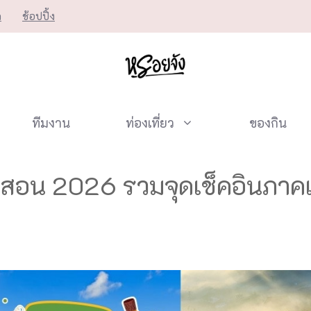
ก
ช้อปปิ้ง
ทีมงาน
ท่องเที่ยว
ของกิน
่องสอน 2026 รวมจุดเช็คอินภาคเ