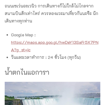
ถนนเซเว่นอะเวนิว การเดินทางก็ไม่ใกล้ไม่ไกลจาก
สนามบินสักเท่าไหร่ ควรลองแวะมาเที่ยวกันนะจ๊ะ นัก
เดินทางทุกท่าน
Google Map :
https://maps.app.goo.gl/hwDeY13SaFr5X7PN
A?g_st=ic
วันและเวลาทำการ : 24 ชั่วโมง (ทุกวัน)
น้ำตกไนแอการา