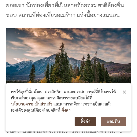
ยอดเขา นักท่องเที่ยวที่เป็นสายรักธรรมชาติต้องชื่น
ชอบ สถานที่ท่องเที่ยวอเมริกา แห่งนี้อย่างแน่นอน
เราใช้คุกกี้เพื่อพัฒนาประสิทธิภาพ และประสบการณ์ที่ดีในการใช้
เว็บไซต์ของคุณ คุณสามารถศึกษารายละเอียดได้ที่
นโยบายความเป็นส่วนตัว
และสามารถจัดการความเป็นส่วนตัว
เองได้ของคุณได้เองโดยคลิกที่
ตั้งค่า
เพราะทุกท่านสามารถเดินขึ้นเขาตามถนนเทรลริดจ์
ตั้งค่า
ยอมรับ
ชมความงดงามของเทือกเขาร็อกกี้ได้เลยจ้า เพราะ