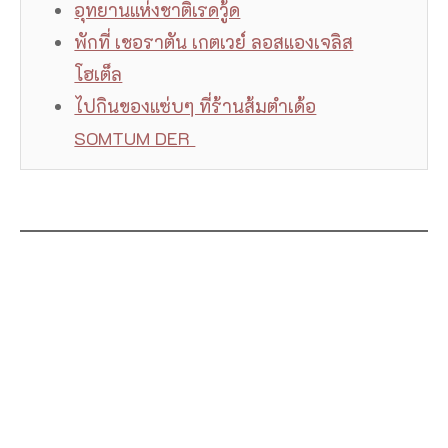
อุทยานแห่งชาติเรดวู้ด
พักที่ เชอราตัน เกตเวย์ ลอสแองเจลิส
โฮเต็ล
ไปกินของแซ่บๆ ที่ร้านส้มตำเด้อ
SOMTUM DER