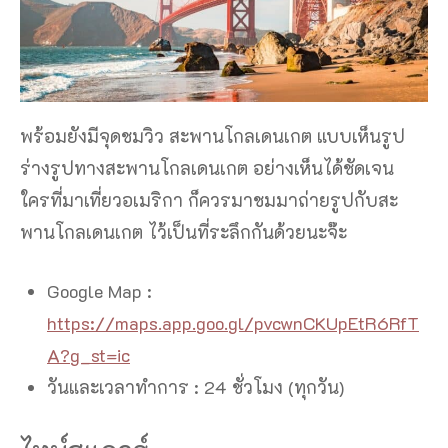
พร้อมยังมีจุดชมวิว สะพานโกลเดนเกต แบบเห็นรูป
ร่างรูปทางสะพานโกลเดนเกต อย่างเห็นได้ชัดเจน
ใครที่มาเที่ยวอเมริกา ก็ควรมาชมมาถ่ายรูปกับสะ
พานโกลเดนเกต ไว้เป็นที่ระลึกกันด้วยนะจ๊ะ
Google Map :
https://maps.app.goo.gl/pvcwnCKUpEtR6RfT
A?g_st=ic
วันและเวลาทำการ : 24 ชั่วโมง (ทุกวัน)