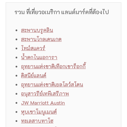
รวม ที่เที่ยวอเมริกา แลนด์มาร์คที่ต้องไป
สะพานบรูคลิน
สะพานโกลเดนเกต
ไทม์สแควร์
น้ำตกไนแอการา
อุทยานแห่งชาติเทือกเขาร็อกกี้
ดิสนีย์แลนด์
อุทยานแห่งชาติเยลโลว์สโตน
อนุสาวรีย์เทพีเสรีภาพ
JW Marriott Austin
หุบเขาโมนูเมนต์
ทะเลสาบทาโฮ