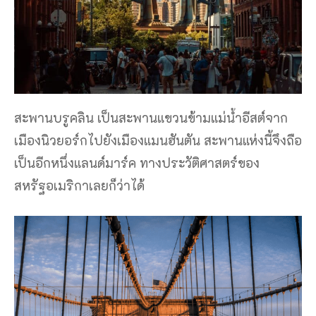
สะพานบรูคลิน เป็นสะพานแขวนข้ามแม่น้ำอีสต์จาก
เมืองนิวยอร์กไปยังเมืองแมนฮันตัน สะพานแห่งนี้จึงถือ
เป็นอีกหนึ่งแลนด์มาร์ค ทางประวัติศาสตร์ของ
สหรัฐอเมริกาเลยก็ว่าได้