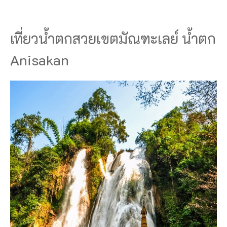
เที่ยวน้ำตกสวยเขตมัณฑะเลย์ น้ำตก
Anisakan