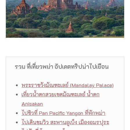
รวม ที่เที่ยวพม่า อัปเดตทริปน่าไปเยือน
พระราชวังมัณฑะเลย์ (Mandalay Palace)
เที่ยวน้ำตกสวยเขตมัณฑะเลย์ น้ำตก
Anisakan
ไปชิวที่ Pan Pacific Yangon ที่พักพม่า
ไปเดินชมวิว สะพานอูเบ็ง เมืองอมรปุระ