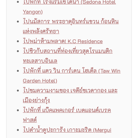
ไปพักที่ โรงแรมเซโดนา (Sedona Hotel
Yangon)
ไปนมัสการ พระธาตุอินทร์แขวน ก้อนหิน
แห่งพลังศรัทธา
ไปพม่าห้ามพลาด! K.C Residence
ไปชิวกับสถานที่ท่องเที่ยวสุดโรแมนติก
ทะเลสาบอินเล
ไปพักที่ แตว วิน การ์เดน โฮเต็ล (Taw Win
Garden Hotel)
ไปชมความงามของ เจดีย์ชเวดากอง และ
เมืองย่างกุ้ง
ไปพักที่ แบ๊คแพคเกอร์ เบดแอนด์เบรค
ฟาสต์
ไปดำน้ำดูปะการัง เกาะมะริด (Mergui