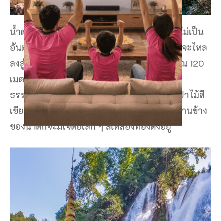
น้ำตกแห่งนี้สามารถลงไปเล่นแช่เล่นน้ำกันได้ ไม่เป็น
อันตราย เล่นได้อย่างสนุกสนานเพลิดเพลิน น้ำจะไหล
ลงสู่แอ่งน้ำด้านล่างในมุม 90 องศา สูงประมาณ 120
เมตร อากาศดีมากกกกสดชื่นสุดๆ สูดอากาศ
ธรรมชาติได้อย่างเต็มปอดเลยล่ะ รอบ ๆ เป็นป่าไม้สี
เขียวอุดมสมบูรณ์ รายล้อมไปด้วยธรรมชาติด้านข้าง
ของน้ำตกจะมีเจดีย์เล็ก ๆ สีเหลืองทองตั้งอยู่