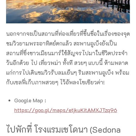
นอกจากจะเป็นสถานที่ท่องเที่ยวที่ขึ้นชื่อในเรื่องของจุด
ชมวิวยามพระอาทิตย์ตกแล้ว สะพานอูเบ็งยังเป็น
สถานที่ซึ่งชาวเมียนมาร์ใช้สัญจรไปมาในชีวิตประจำ
วันอีกด้วย ไป เที่ยวพม่า ทั้งที สวยๆ แบบนี้ ห้ามพลาด
แก่การไปเดินชมวิวรับลมเย็นๆ ริมสะพานอูเบ็ง พร้อม
กับเซลฟี่เก็บภาพสวยๆ ไว้อัพลงโซเซียวค่า!
Google Map :
https://goo.gl/maps/etjkuKitAMXJTzq96
ไปพักที่ โรงแรมเซโดนา (Sedona