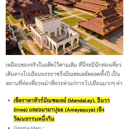
เหมือนของจริงในอดีตไว้ตามเดิม ที่นี่จะมีนักท่องเที่ยว
เดินทางไปเยือนพระราชวังมัณฑะเลย์ตลอดทั้งปี เป็น
สถานที่ท่องที่ยวพม่าที่ควรค่าแก่การไปเยือนมากๆ ค่า
เช็คราคาทัวร์มัณฑะเลย์ (Mandalay), อินวา
(Inwa) และอมายาปุยะ (Amayapuya) เชิง
วัฒนธรรมหนึ่งวัน
Google Map :