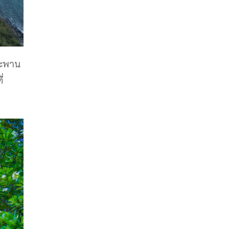
งสะพาน
่