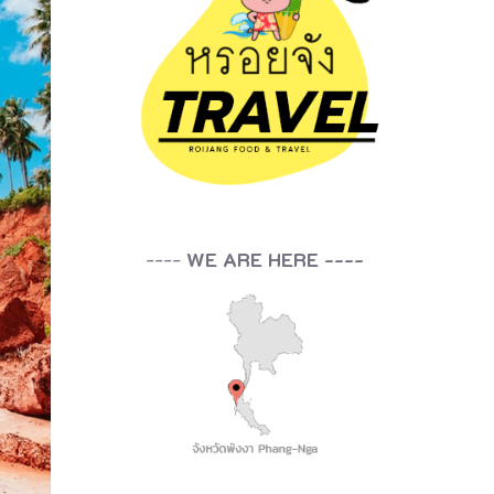
----
WE ARE HERE ----