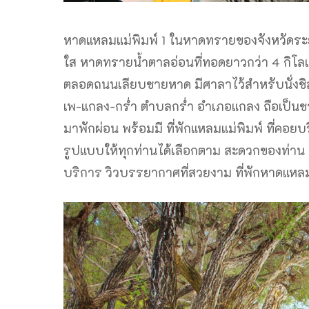
หาดแหลมแม่พิมพ์ 1 ในหาดทรายของจังหวัดระย
ใส หาดทรายน้ำตาลอ่อนที่ทอดยาวกว่า 4 กิโลเ
ตลอดถนนเลียบชายหาด มีศาลาไว้สำหรับนั่งชิลชม
เพ-แกลง-กร่ำ ตำบลกร่ำ อำเภอแกลง ถือเป็นชา
มาพักผ่อน พร้อมมี ที่พักแหลมแม่พิมพ์ ที่คอยบ
รูปแบบให้ทุกท่านได้เลือกตาม สะดวกของท่าน หาดแ
บริการ วิวบรรยากาศที่สวยงาม ที่พักหาดแหล