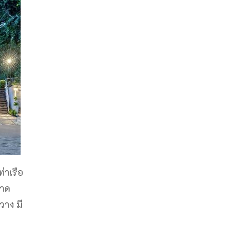
่าเรือ
หาด
วาง มี