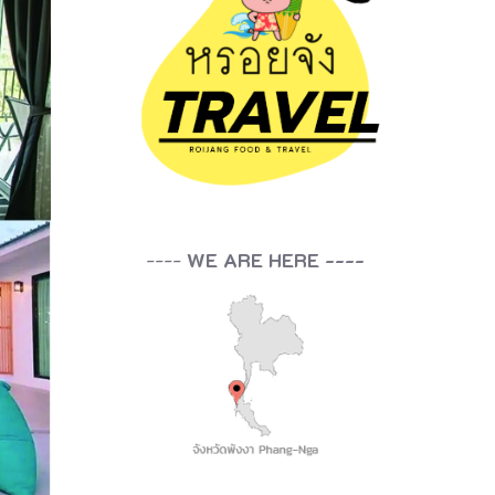
----
WE ARE HERE ----