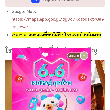
Google Map:
https://maps.app.goo.gl/dgDd7Kqt5dsx5r8a9
?g_st=ic
เช็คราคาและจองที่พักได้ที่ : โรงแรมบ้านอิงดาน
โรงแรมฝ้ายขิด ที่พักอำนาจเจริญ
×