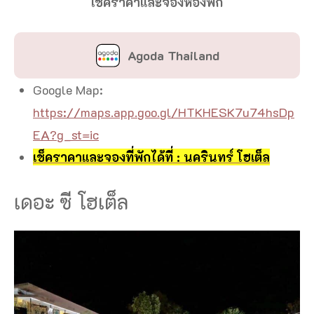
เช็คราคาและจองห้องพัก
Agoda Thailand
Google Map:
https://maps.app.goo.gl/HTKHESK7u74hsDp
EA?g_st=ic
เช็คราคาและจองที่พักได้ที่ : นครินทร์ โฮเต็ล
เดอะ ซี โฮเต็ล