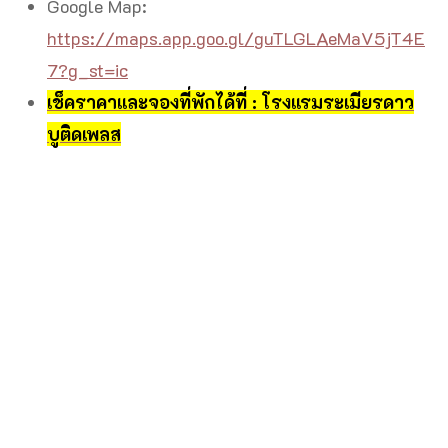
Google Map:
https://maps.app.goo.gl/guTLGLAeMaV5jT4E
7?g_st=ic
เช็คราคาและจองที่พักได้ที่ : โรงแรมระเมียรดาว
บูติดเพลส