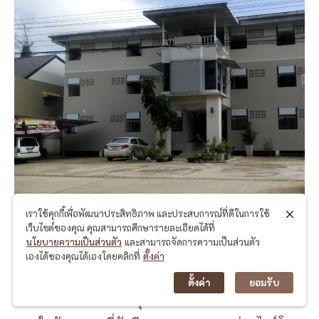
เราใช้คุกกี้เพื่อพัฒนาประสิทธิภาพ และประสบการณ์ที่ดีในการใช้
เว็บไซต์ของคุณ คุณสามารถศึกษารายละเอียดได้ที่
ซวาโฮเต็ล อำนาจเจริญ
ที่พักอำนาจเจริญ ที่มีความ
นโยบายความเป็นส่วนตัว
และสามารถจัดการความเป็นส่วนตัว
ทันสมัย ตั้งอยู่ใจกลางอำเภอเมืองอำนาจเจริญ แถม
เองได้ของคุณได้เองโดยคลิกที่
ตั้งค่า
ยังอยู่ใกล้กับ theprinceอำนาจเจริญ ที่เหล่าทุกท่าน
ตั้งค่า
ยอมรับ
สามารถเดินทางไปทำธุระที่นั้นได้อย่างสะดวกสบาย