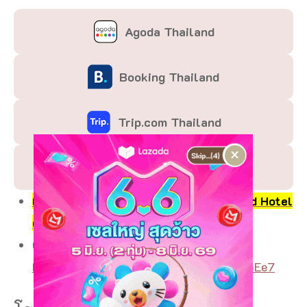
Agoda Thailand
Booking Thailand
Trip.com Thailand
×
Klook Thailand
เช็คราคาและจองห้องพักได้ที่ Major Grand Hotel
(SHA Extra Plus)
Google Map :
https://goo.gl/maps/QphAZb1Hk6bCrnEe7