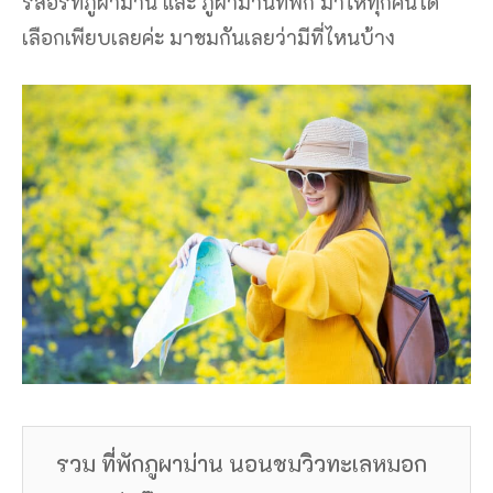
รีสอร์ทภูผาม่าน และ ภูผาม่านที่พัก มาให้ทุกคนได้
เลือกเพียบเลยค่ะ มาชมกันเลยว่ามีที่ไหนบ้าง
รวม ที่พักภูผาม่าน นอนชมวิวทะเลหมอก