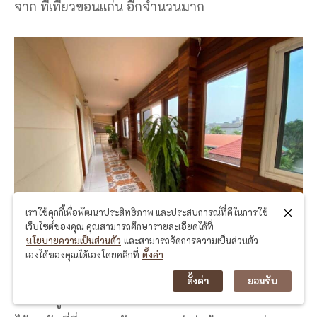
จาก ที่เที่ยวขอนแก่น อีกจำนวนมาก
เราใช้คุกกี้เพื่อพัฒนาประสิทธิภาพ และประสบการณ์ที่ดีในการใช้
เว็บไซต์ของคุณ คุณสามารถศึกษารายละเอียดได้ที่
นโยบายความเป็นส่วนตัว
และสามารถจัดการความเป็นส่วนตัว
เองได้ของคุณได้เองโดยคลิกที่
ตั้งค่า
แถมภายในห้องยังมีสิ่งอำนวยความสะดวกที่ทาง
ตั้งค่า
ยอมรับ
รีสอร์ทภูผาม่าน ได้จัดเตรียมไว้ให้อย่างครบครัน ใคร