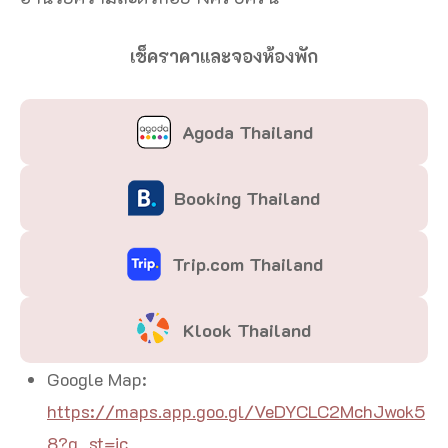
เช็คราคาและจองห้องพัก
Agoda Thailand
Booking Thailand
Trip.com Thailand
Klook Thailand
Google Map:
https://maps.app.goo.gl/VeDYCLC2MchJwok5
8?g_st=ic