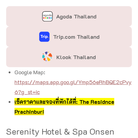
Agoda Thailand
Trip.com Thailand
Klook Thailand
Google Map:
https://maps.app.goo.gl/Ymp56eRhBQE2cPvy
6?g_st=ic
เช็คราคาและจองที่พักได้ที่: The Residnce
Prachinburi
Serenity Hotel & Spa Onsen