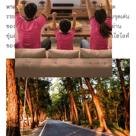
หาดสวนสน
ที่ใครหลายๆ คนมั่งจะเห็น ชายหาด
ระยอง แห่งนี้ใน หนัง ละคร และภาพยนตร์ ด้วยจุดเด่น
ของชายหาดแห่งนี้นั้น จะมีเส้นทางของถนนตัดผ่าน
ซุ่มต้นสน น้อยใหญ่ตลอดสองข้างทางจึงถือเป็นไฮไลท์
ของ หาดระยอง แห่งนี้เลยก็ว่าได้