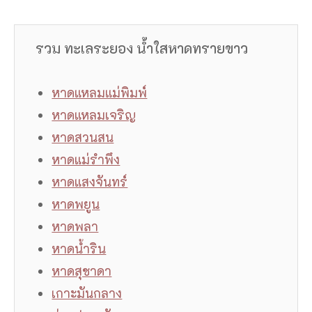
รวม ทะเลระยอง น้ำใสหาดทรายขาว
หาดแหลมแม่พิมพ์
หาดแหลมเจริญ
หาดสวนสน
หาดแม่รำพึง
หาดแสงจันทร์
หาดพยูน
หาดพลา
หาดน้ำริน
หาดสุชาดา
เกาะมันกลาง