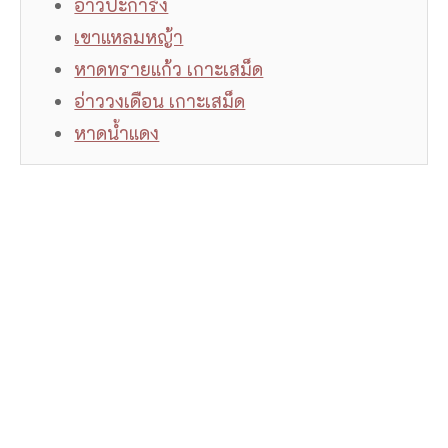
อ่าวปะการัง
เขาแหลมหญ้า
หาดทรายแก้ว เกาะเสม็ด
อ่าววงเดือน เกาะเสม็ด
หาดน้ำแดง