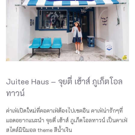
Juitee Haus – จุยตี่ เฮ้าส์ ภูเภ็ตโอล
ทาวน์
ค่าเฟ่เปิดใหม่ที่คอคาเฟ่ต้องไปเชคอิน คาเฟ่น่ารักๆที่
แอดอยากแนะนำ จุยตี่ เฮ้าส์ ภูเภ็ตโอลทาวน์ เป็นคาเฟ่
สไตล์มินิมอล theme สีน้ำเงิน