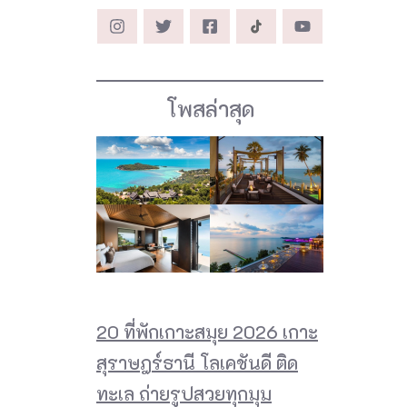
โพสล่าสุด
20 ที่พักเกาะสมุย 2026 เกาะ
สุราษฎร์ธานี โลเคชันดี ติด
ทะเล ถ่ายรูปสวยทุกมุม