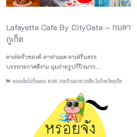
Lafayette Cafe By CityGate – กมลา
ภูเก็ต
คาเฟ่ครัวซองต์-ลาฟาแยต คาเฟ่ริมสระ
บรรยายกาศดีงาม มุมถ่ายรูปก็ปังมาก…
Categories
ผจญภัยไปกับแนน
,
คาเฟ่
,
รวมร้านอาหารเด็ด ในจังหวัดภูเก็ต