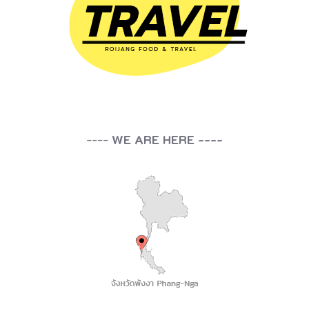
----
WE ARE HERE ----